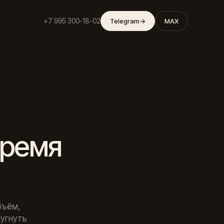
+7 995 300-18-02
Telegram
→
MAX
время
бъём,
пугнуть