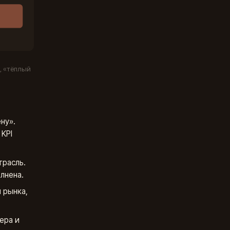
, «тёплый
ну».
 KPI
трасль.
лнена.
 рынка,
ера и