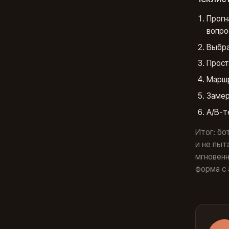
Прогн
вопро
Выбра
Прост
Maршр
Замер
A/B-т
Итог: бо
и не пыт
мгновенн
форма с 