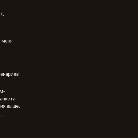
т,
у меня
ценариев
ом-
анкета.
сия выше.
 —