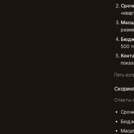
Сроч
«квар
Масш
разме
Бюдж
500 т
Конта
показ
Пять воп
Скорин
Ответы п
Срочн
Бюдже
Масшт