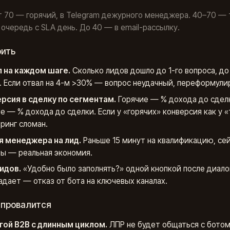
 70 — горячий, в Telegram дежурного менеджера. 40–70 — 
очередь с SLA день. До 40 — в email-рассылку.
рить
 на каждом шаге.
Сколько лидов дошло до 1-го вопроса, до 
. Если отвал на 4-м >30% — вопрос неудачный, переформули
рсия в сделку по сегментам.
Горячие — % дохода до сдел
е — % дохода до сделки. Если у «горячих» конверсия как у 
ринг сломан.
 менеджера на лид.
Раньше 15 минут на квалификацию, сей
ы — реальная экономия.
идов.
«Удобно было заполнять?» одной кнопкой после диалог
адает — отказ от бота на ключевых каналах.
 провалится
ой B2B с длинным циклом.
ЛПР не будет общаться с бото