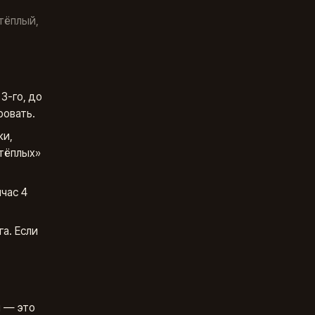
тёплый,
3-го, до
ровать.
ки,
«тёплых»
час 4
а. Если
м — это