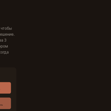
, чтобы
решение.
за 3
ором
когда