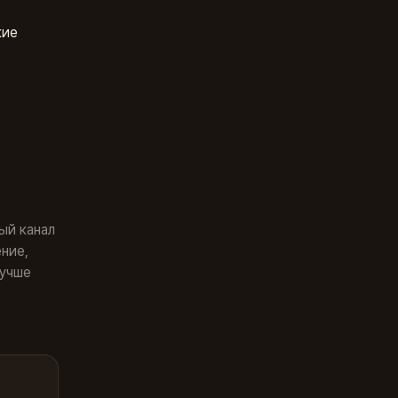
кие
ый канал
ние,
лучше