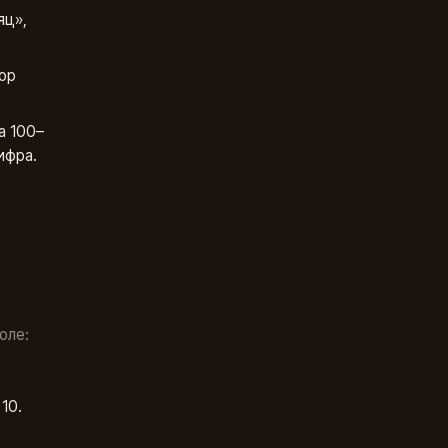
яц»,
ор
а 100–
ифра.
оле:
10.