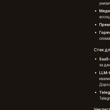
унизи
Медиц
ассоц
Прем
Горя
слома
Стек дл
SaaS
за де
LLM-
квали
Дорож
Teleg
Teleg
Чеклист