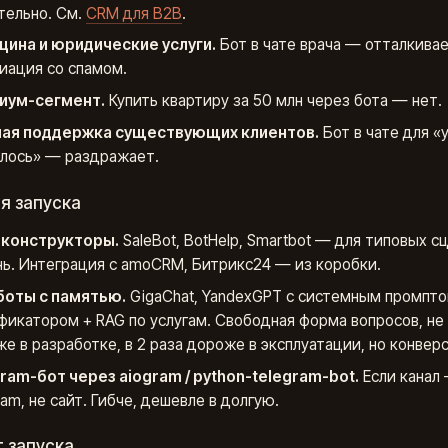
тельно. См.
CRM для B2B
.
ина и юридические услуги.
Бот в чате врача — отталкивае
иация со спамом.
иум-сегмент.
Купить квартиру за 50 млн через бота — нет.
чая поддержка существующих клиентов.
Бот в чате для «
лось» — раздражает.
я запуска
-конструкторы.
SaleBot, BotHelp, Smartbot — для типовых с
нь. Интеграция с amoCRM, Битрикс24 — из коробки.
боты с памятью.
GigaChat, YandexGPT с системным промпт
фикатором + RAG по услугам. Свободная форма вопросов, не 
е в разработке, в 2 раза дороже в эксплуатации, но конвер
ram-бот через aiogram / python-telegram-bot.
Если канал
ram, не сайт. Гибче, дешевле в долгую.
 запуска