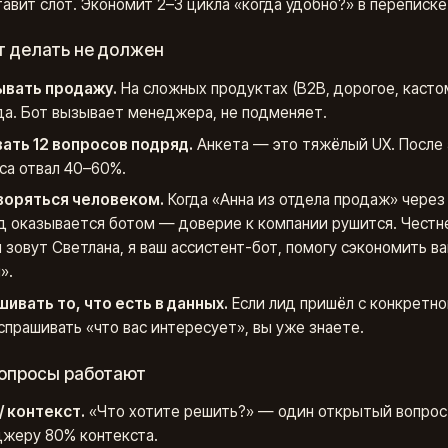
тавит слот. Экономит 2–3 цикла «когда удобно?» в переписке
т делать не должен
ывать продажу.
На сложных продуктах (B2B, дорогое, касто
да. Бот вызывает менеджера, не подменяет.
ать 12 вопросов подряд.
Анкета — это тяжёлый UX. После 
са отвал 40–60%.
воряться человеком.
Когда «Анна из отдела продаж» через
д оказывается ботом — доверие к компании рушится. Честн
 зовут Светлана, я ваш ассистент-бот, помогу сэкономить в
».
ивать то, что есть в данных.
Если лид пришёл с конкретно
спрашивать «что вас интересует», вы уже знаете.
вопросы работают
/ контекст.
«Что хотите решить?» — один открытый вопрос
жеру 80% контекста.