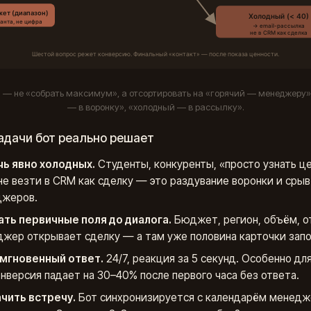
а — не «собрать максимум», а отсортировать на «горячий — менеджеру»
— в воронку», «холодный — в рассылку».
адачи бот реально решает
ь явно холодных.
Студенты, конкуренты, «просто узнать це
не везти в CRM как сделку — это раздувание воронки и срыв
джеров.
ть первичные поля до диалога.
Бюджет, регион, объём, о
жер открывает сделку — а там уже половина карточки запо
мгновенный ответ.
24/7, реакция за 5 секунд. Особенно для
онверсия падает на 30–40% после первого часа без ответа.
чить встречу.
Бот синхронизируется с календарём менедж