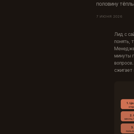
половину тёплы
7 ИЮНЯ 2026
Лид с са
понять, 
Менеджер
минуты п
вопросе.
сжигает 