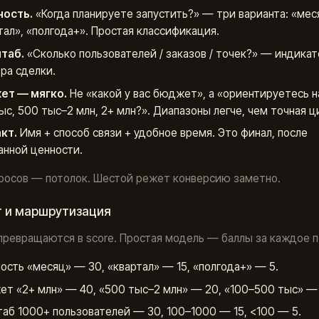
ность.
«Когда планируете запустить?» — три варианта: «мес
тал», «полгода+». Простая классификация.
таб.
«Сколько пользователей / заказов / точек?» — индикат
ра сделки.
ет — мягко.
Не «какой у вас бюджет», а «ориентируетесь н
ыс, 500 тыс–2 млн, 2+ млн?». Диапазоны легче, чем точная ц
кт.
Имя + способ связи + удобное время. Это финал, после
анной ценности.
росов — потолок. Шестой режет конверсию заметно.
г и маршрутизация
ревращаются в score. Простая модель — баллы за каждое п
ость «месяц» — 30, «квартал» — 15, «полгода+» — 5.
т «2+ млн» — 40, «500 тыс–2 млн» — 20, «100–500 тыс» — 
аб 1000+ пользователей — 30, 100–1000 — 15, <100 — 5.