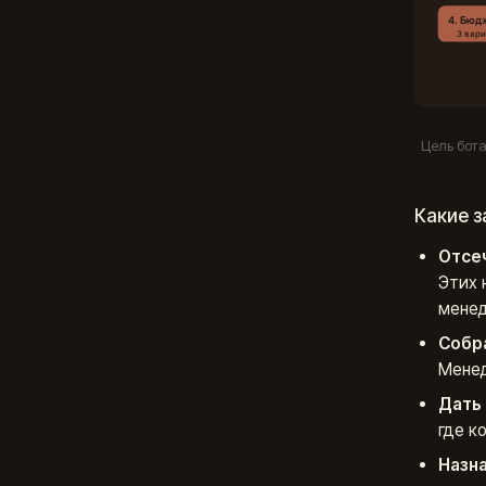
Цель бот
Какие з
Отсеч
Этих 
мене
Собра
Менед
Дать 
где к
Назна