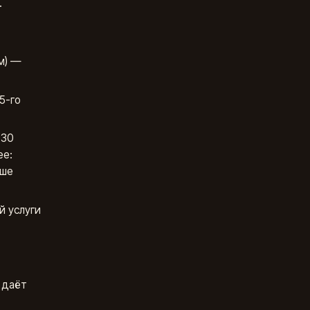
.
м) —
5-го
 30
ее:
аше
й услуги
 даёт