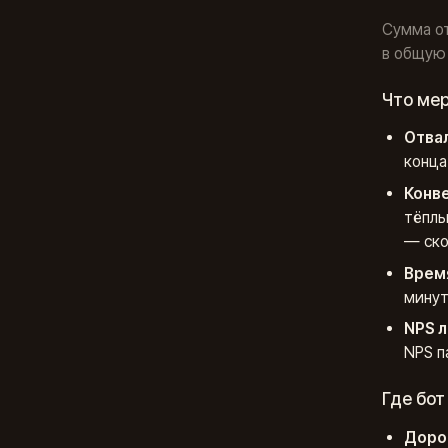
Сумма от
в общую 
Что ме
Отвал
конца
Конве
тёплы
— ско
Время
минут
NPS л
NPS п
Где бот
Дорог