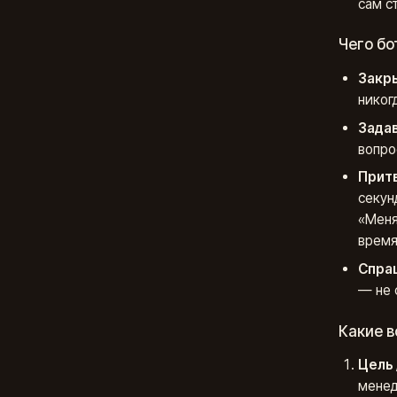
сам с
Чего бо
Закр
никог
Задав
вопро
Прит
секун
«Меня
время
Спраш
— не 
Какие 
Цель 
менед