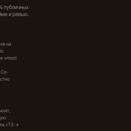
4% публичных
йме и ревью.
ов на
ic
de «most
 Co-
естно
ьюит,
вую
ла «ТЗ →