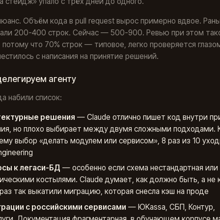
а стейдж» упало с трёх дней до одного.
нюанс. Объём кода в pull request вырос примерно вдвое. Ран
али 200-400 строк. Сейчас — 500-900. Ревью при этом так
 потому что 70% строк — типовое, легко проверяется глазом
естилось с написания на принятие решений.
делегируем агенту
да набили список:
тектурные решения
— Claude отлично пишет код внутри пр
ия, но плохо выбирает между двумя сложными подходами. 
ему выбор «делать модулем или сервисом», 8 раз из 10 уход
ngineering
сы к легаси-БД
— особенно если схема нестандартная или 
ическими костылями. Claude думает, как должно быть, а не к
раз так выкатили миграцию, которая снесла кэш на проде
рации с российскими сервисами
— ЮKassa, СБП, Контур,
луги. Документация фрагментарная, в обучающем корпусе м