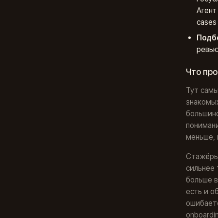
Агент
cases
Подб
ревью
Что пр
Тут самы
знакомых
большинс
понимани
меньше, 
Стажёры,
сильнее 
больше в
есть и о
ошибаетс
onboardi