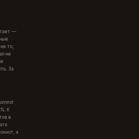
отает —
пные
не то,
ал не
не
ть. За
commit
%. К
тов в
 это
окнот, а