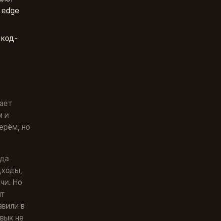
 edge
 код-
вает
м и
ерём, но
ода
дходы,
чи. Но
нт
авили в
вык не