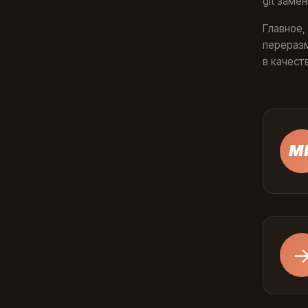
git заме
Главное,
переразм
в качест
М