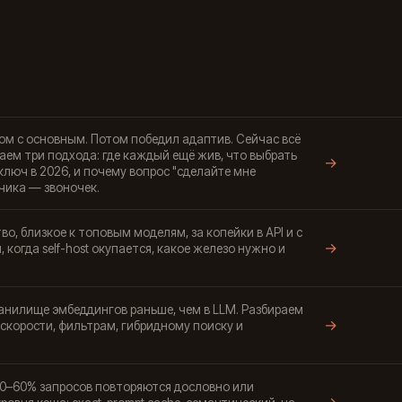
ядом с основным. Потом победил адаптив. Сейчас всё
аем три подхода: где каждый ещё жив, что выбрать
→
люч в 2026, и почему вопрос "сделайте мне
чика — звоночек.
во, близкое к топовым моделям, за копейки в API и с
→
когда self-host окупается, какое железо нужно и
анилище эмбеддингов раньше, чем в LLM. Разбираем
→
о скорости, фильтрам, гибридному поиску и
0–60% запросов повторяются дословно или