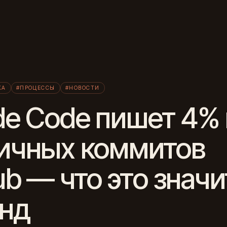
Л
КА
#ПРОЦЕССЫ
#НОВОСТИ
de Code пишет 4% 
ичных коммитов
ub — что это значи
нд