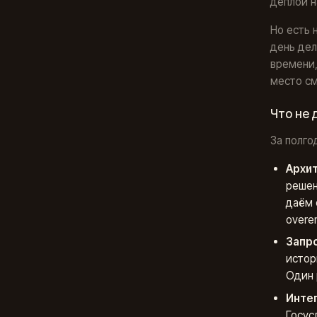
деплой н
Но есть 
день дел
времени,
место см
Что не 
За полго
Архи
решен
даём 
overe
Запро
истор
Один 
Интег
Госус