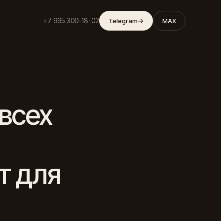
+7 995 300-18-02
Telegram
→
MAX
всех
т для