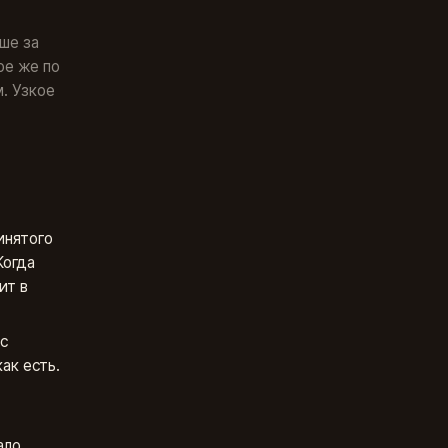
ьше за
ое же по
. Узкое
инятого
Когда
ит в
с
ак есть.
ало.