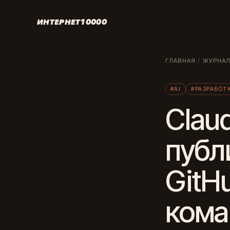
ИНТЕРНЕТ10000
ГЛАВНАЯ
/
ЖУРНА
#AI
#РАЗРАБОТ
Clau
публ
GitH
кома