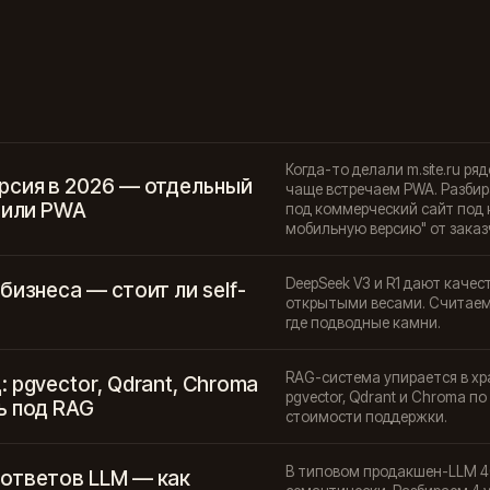
Когда-то делали m.site.ru р
рсия в 2026 — отдельный
чаще встречаем PWA. Разбир
 или PWA
под коммерческий сайт под к
мобильную версию" от заказ
DeepSeek V3 и R1 дают качест
бизнеса — стоит ли self-
открытыми весами. Считаем, 
где подводные камни.
RAG-система упирается в хр
 pgvector, Qdrant, Chroma
pgvector, Qdrant и Chroma п
ь под RAG
стоимости поддержки.
В типовом продакшен-LLM 4
ответов LLM — как