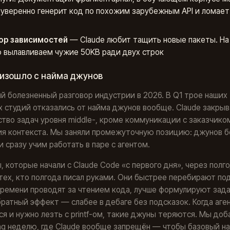
 уверенно генерит код по похожим зарубежным API и ломает
ор зависимостей
— Claude любит тащить новые пакеты. На
 вылавливаем чужие 50KB ради двух строк
оизошло с найма джунов
й болезненный разговор индустрии в 2026. В Q1 трое наших
 студий отказались от найма джунов вообще. Claude закры
тво задач уровня middle-, кроме коммуникации с заказчико
я контекста. Мы заняли промежуточную позицию: джунов б
и сразу учим работать в паре с агентом.
 которые начали с Claude Code «с первого дня», через полг
тех, кто полгода писал руками. Они быстрее перебирают по
ремени проводят за чтением кода, лучше формулируют зада
братный эффект — слабее в дебаге без подсказок. Когда аге
я и нужно лезть с printf-ом, такие джуны теряются. Мы доб
ng неделю, где Claude вообще запрещён — чтобы базовый на