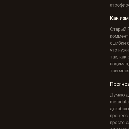
атрофир
Как из
Старый P
коммента
ошибки о
что нужн
так, как
подумал,
три меся
Прогноз
Думаю да
metadata
декабрю 
процесс,
просто с