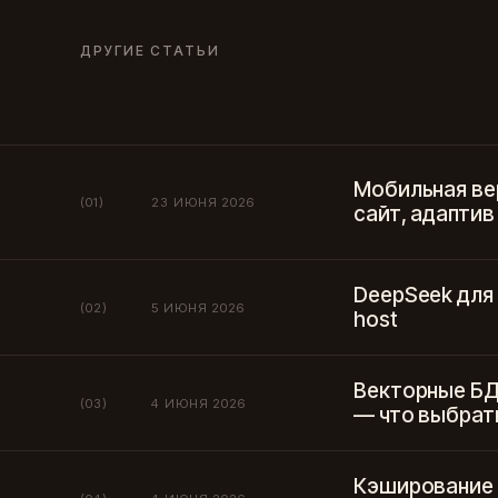
ДРУГИЕ СТАТЬИ
Мобильная ве
(01)
23 ИЮНЯ 2026
сайт, адаптив
DeepSeek для 
(02)
5 ИЮНЯ 2026
host
Векторные БД:
(03)
4 ИЮНЯ 2026
— что выбрат
Кэширование 