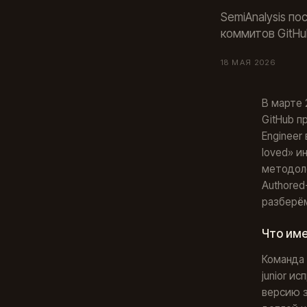
SemiAnalysis по
коммитов GitHu
18 МАЯ 2026
В марте 
GitHub п
Engineer
loved» и
методоло
Authored
разберём
Что име
Команда 
junior и
версию з