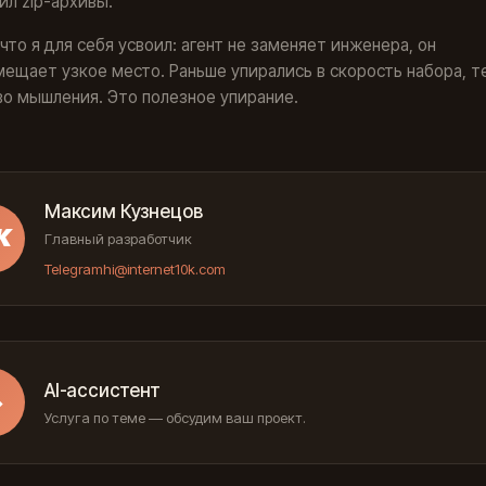
нил zip-архивы.
 что я для себя усвоил: агент не заменяет инженера, он
ещает узкое место. Раньше упирались в скорость набора, 
во мышления. Это полезное упирание.
Максим Кузнецов
К
Главный разработчик
Telegram
hi@internet10k.com
AI-ассистент
→
Услуга по теме — обсудим ваш проект.