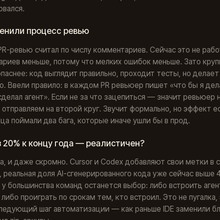
овался.
менили процесс ревью
R-ревью считал по числу комментариев. Сейчас это не раб
риев меньше, потому что мелких ошибок меньше. Зато кру
паснее: код выглядит правильно, проходит тесты, но делает 
о. Ввели правило: в каждом PR ревьюер пишет «что бы я дел
 сделал агент». Если не за что зацепиться — значит ревьюер 
 отправляем на второй круг. Звучит формально, но эффект ес
ца поймали два бага, которые иначе ушли бы в прод.
 20% к концу года — реалистичен?
, и даже скромно. Cursor и Codex добавляют свои метки в 
, реальная доля AI-сгенерированного кода уже сейчас выше 4
у большинства команд останется выбор: либо встроить аген
 либо проиграть по срокам тем, кто встроил. Это не пугалка,
ледующий шаг автоматизации — как раньше IDE заменили бл