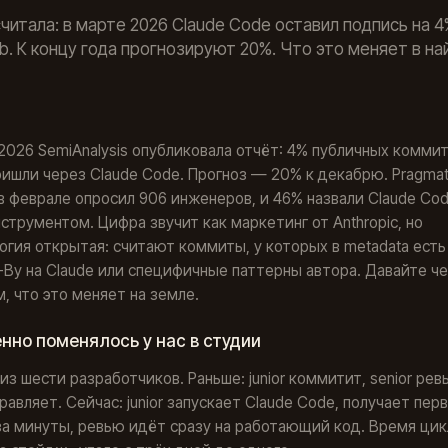
считала: в марте 2026 Claude Code оставил подпись на 
b. К концу года прогнозируют 20%. Что это меняет в на
2026 SemiAnalysis опубликовала отчёт: 4% публичных коммит
ришли через Claude Code. Прогноз — 20% к декабрю. Pragmat
 в феврале опросил 906 инженеров, и 46% назвали Claude Co
нструментом. Цифра звучит как маркетинг от Anthropic, но
гия открытая: считают коммиты, у которых в metadata есть
-By на Claude или специфичные паттерны автора. Давайте ч
, что это меняет на земле.
нно поменялось у нас в студии
из шести разработчиков. Раньше: junior коммитит, senior рев
справляет. Сейчас: junior запускает Claude Code, получает пер
а минуты, ревью идёт сразу на работающий код. Время цик