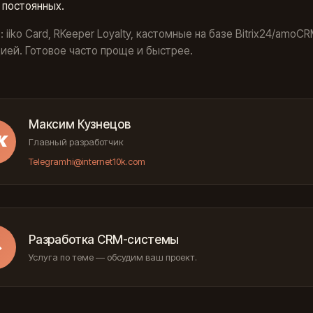
 постоянных.
 iiko Card, RKeeper Loyalty, кастомные на базе Bitrix24/amoCR
ией. Готовое часто проще и быстрее.
Максим Кузнецов
К
Главный разработчик
Telegram
hi@internet10k.com
Разработка CRM-системы
→
Услуга по теме — обсудим ваш проект.