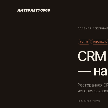
ИНТЕРНЕТ10000
ГЛАВНАЯ
/
ЖУРНА
#CRM
#HORECA
CRM 
— на
Ресторанная CR
история заказо
11 МАРТА 2026