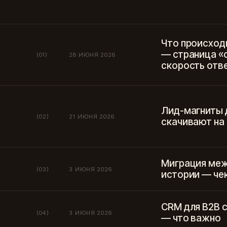
Что происход
— страница «
(01)
28 ИЮНЯ 2026
скорость отв
Лид-магниты д
(02)
21 ИЮНЯ 2026
скачивают на
Миграция меж
(03)
3 ИЮНЯ 2026
истории — че
CRM для B2B 
(04)
3 ИЮНЯ 2026
— что важно