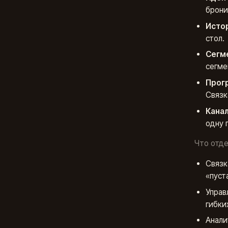
брони
Истор
стол.
Сегм
сегме
Прог
Связка
Кана
одну 
Что отде
Связк
«пуст
Управ
гибки
Анали