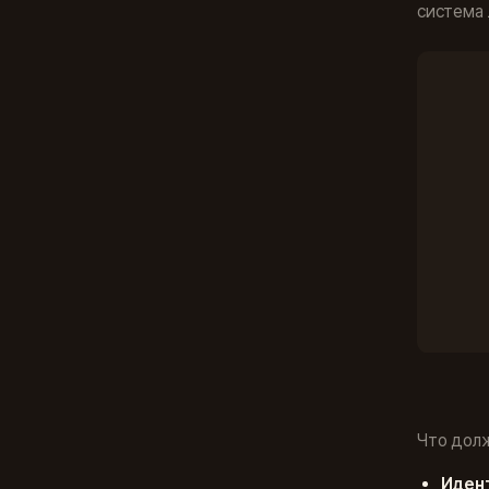
система 
Что долж
Идент