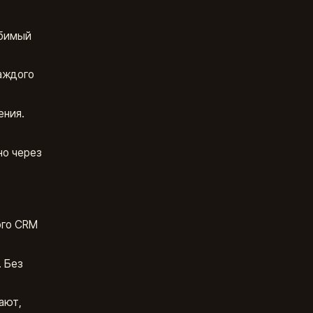
юбимый
каждого
ения.
но через
ого CRM
. Без
ают,