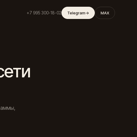
+7 995 300-18-02
Telegram
→
MAX
сети
раммы,