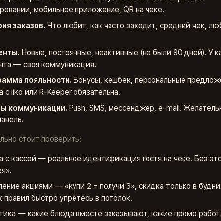
ровании, мобильное приложение, QR на чеке.
ия заказов.
Что любит, как часто заходит, средний чек, л
енты.
Новые, постоянные, неактивные (не были 90 дней). У 
нта — своя коммуникация.
рамма лояльности.
Бонусы, кешбек, персональные предлож
 с iiko или R-Keeper обязательна.
лы коммуникации.
Push, SMS, мессенджер, e-mail. Желатель
панель.
льно стоит проверить:
а с кассой — реальное идентификация гостя на чеке. Без эт
ая».
ление акциями — «купи 2 = получи 3», скидка только в будни
х правил быстро упрётесь в потолок.
тика — какие блюда вместе заказывают, какие промо работ