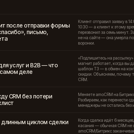
Клиент отправил заявку в 14
ит после отправки формы
10:30 — а клиент к этому вр
спасибо», письмо,
перезвонил за семь минут. З
ета
не на сайте — она умерла по
воронки.
«Подпишитесь на рассылку» 
магнит работает, когда вы д
ля услуг и B2B — что
шаблон ТЗ — в обмен на конт
 самом деле
скидки. Объясняем, почему т
CRM.
Меняете amoCRM на Битрикс2
ду CRM без потери
Разбираем, как перенести сд
клист
менеджеры не остались без 
Когда сделка идёт 6 месяцев,
с длинным циклом сделки
касания — обычная CRM не с
amoCRM/Битрикс заканчива