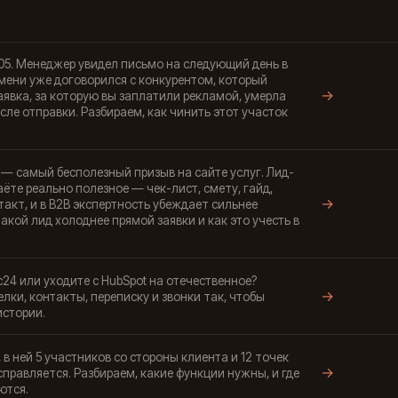
:05. Менеджер увидел письмо на следующий день в
емени уже договорился с конкурентом, который
→
аявка, за которую вы заплатили рекламой, умерла
сле отправки. Разбираем, как чинить этот участок
— самый бесполезный призыв на сайте услуг. Лид-
аёте реально полезное — чек-лист, смету, гайд,
→
акт, и в B2B экспертность убеждает сильнее
акой лид холоднее прямой заявки и как это учесть в
4 или уходите с HubSpot на отечественное?
→
елки, контакты, переписку и звонки так, чтобы
истории.
 в ней 5 участников со стороны клиента и 12 точек
→
правляется. Разбираем, какие функции нужны, и где
ются.