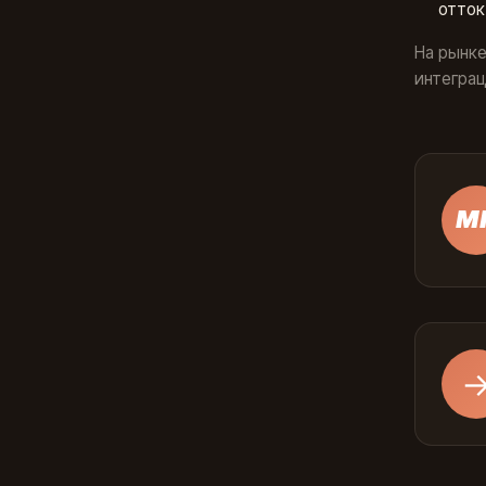
отток
На рынке:
интеграц
М