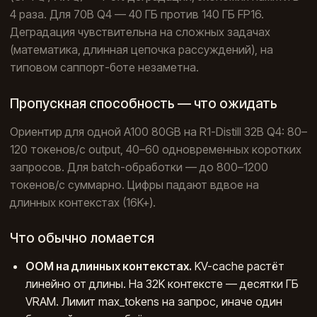
4 раза. Для 70B Q4 — 40 ГБ против 140 ГБ FP16.
Деградация чувствительна на сложных задачах
(математика, длинная цепочка рассуждений), на
типовом саппорт-боте незаметна.
Пропускная способность — что ожидать
Ориентир для одной A100 80GB на R1-Distill 32B Q4: 80–
120 токенов/с output, 40–60 одновременных коротких
запросов. Для batch-обработки — до 800–1200
токенов/с суммарно. Цифры падают вдвое на
длинных контекстах (16K+).
Что обычно ломается
OOM на длинных контекстах.
KV-cache растёт
линейно от длины. На 32K контексте — десятки ГБ
VRAM. Лимит max_tokens на запрос, иначе один