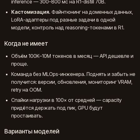
inference — 300–800 мс на R1-distill 70B.
Кастомизация.
Файнтюнинг на доменных данных,
LoRA-адаптеры под разные задачи в одной
модели, контроль над reasoning-токенами в R1.
Когда не имеет
Объём 100K–10M токенов в месяц — API дешевле и
проще.
Команда без MLOps-инженера. Поднять и забыть не
получится: версии, обновления, мониторинг VRAM,
retry на OOM.
Спайки нагрузки в 100× от средней — capacity
придётся держать под пик, GPU будут
простаивать.
Варианты моделей