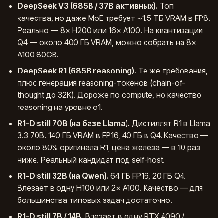
DeepSeek V3 (685B / 37B активных).
Топ
качества, но даже MoE требует ~1.5 ТБ VRAM в FP8.
Реально — 8× H200 или 16× A100. На квантизации
Q4 — около 400 ГБ VRAM, можно собрать на 8×
A100 80GB.
DeepSeek R1 (685B reasoning).
Те же требования,
плюс генерация reasoning-токенов (chain-of-
thought до 32K). Дороже по compute, но качество
reasoning на уровне o1.
R1-Distill 70B (на базе Llama).
Дистиллят R1 в Llama
3.3 70B. 140 ГБ VRAM в FP16, 40 ГБ в Q4. Качество —
около 80% оригинала R1, цена железа — в 10 раз
ниже. Реальный кандидат под self-host.
R1-Distill 32B (на Qwen).
64 ГБ FP16, 20 ГБ Q4.
Влезает в одну H100 или 2× A100. Качество — для
большинства типовых задач достаточно.
R1-Distill 7B / 14B.
Влезает в одну RTX 4090 /