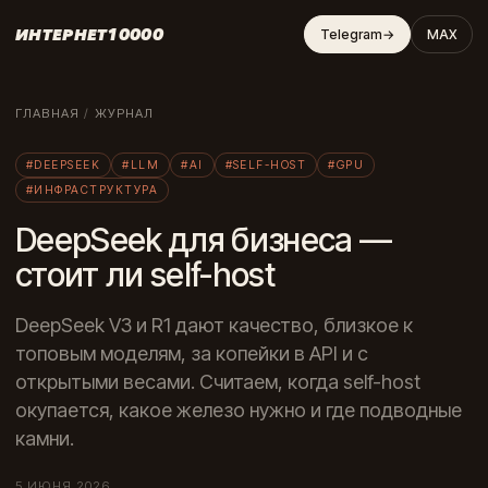
ИНТЕРНЕТ10000
Telegram
→
MAX
ГЛАВНАЯ
/
ЖУРНАЛ
#DEEPSEEK
#LLM
#AI
#SELF-HOST
#GPU
#ИНФРАСТРУКТУРА
DeepSeek для бизнеса —
стоит ли self-host
DeepSeek V3 и R1 дают качество, близкое к
топовым моделям, за копейки в API и с
открытыми весами. Считаем, когда self-host
окупается, какое железо нужно и где подводные
камни.
5 ИЮНЯ 2026