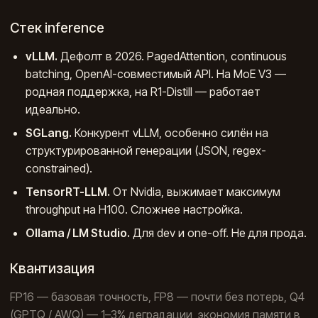
Стек inference
vLLM.
Дефолт в 2026. PagedAttention, continuous
batching, OpenAI-совместимый API. На MoE V3 —
родная поддержка, на R1-Distill — работает
идеально.
SGLang.
Конкурент vLLM, особенно силён на
структурированной генерации (JSON, regex-
constrained).
TensorRT-LLM.
От Nvidia, выжимает максимум
throughput на H100. Сложнее настройка.
Ollama / LM Studio.
Для dev и one-off. Не для прода.
Квантизация
FP16 — базовая точность, FP8 — почти без потерь, Q4
(GPTQ / AWQ) — 1–3% деградации, экономия памяти в