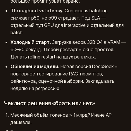
большой промпт убьёт сервис.
Throughput vs latency.
Continuous batching
снижает p50, но p99 страдает. Под SLA —
отдельный пул GPU для interactive и отдельный для
batch.
Холодный старт.
Загрузка весов 32B Q4 в VRAM —
60–90 секунд. Любой рестарт = окно простоя.
Делать rolling restart на двух репликах.
Обновления модели.
Новая версия DeepSeek =
повторное тестирование RAG-промптов,
файнтюнов, оценочной выборки. Закладывать
неделю на регрессию.
Чеклист решения «брать или нет»
Месячный объём токенов > 1 млрд? Иначе API
дешевле.