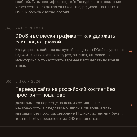
граблей. Типы сертификатов, Let's Encrypt и автопродление
через certbot, когда нужен ГОСТ-TLS, редирект на HTTPS с
HSTS и борьба с mixed content.
24 ИЮЛЯ 2026
(04)
DDoS и всплески трафика — как удержать
сайт под нагрузкой
Как удержать сайт под нагрузкой: защита от DDoS на уровнях
→
L3/L4 и L7, CDN и кэш как буфер, rate limit, автоскейл и
мониторинг. Что настроить заранее и что делать во время
атаки.
3 ИЮЛЯ 2026
(05)
Переезд сайта на российский хостинг без
простоя — пошагово
Даунтайм при переезде на новый хостинг — не
→
неизбежность, а следствие ошибок. Пошаговый план
миграции без простоя: снижение TTL, консистентный бэкап,
тест по hosts, переключение DNS и план отката.