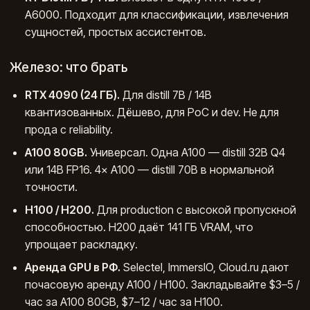
A6000. Подходит для классификации, извлечения
сущностей, простых ассистентов.
Железо: что брать
RTX 4090 (24 ГБ).
Для distill 7B / 14B
квантизованных. Дёшево, для PoC и dev. Не для
прода с reliability.
A100 80GB.
Универсал. Одна A100 — distill 32B Q4
или 14B FP16. 4× A100 — distill 70B в нормальной
точности.
H100 / H200.
Для production с высокой пропускной
способностью. H200 даёт 141 ГБ VRAM, что
упрощает раскладку.
Аренда GPU в РФ.
Selectel, ImmersIO, Cloud.ru дают
почасовую аренду A100 / H100. Закладывайте $3–5 /
час за A100 80GB, $7–12 / час за H100.