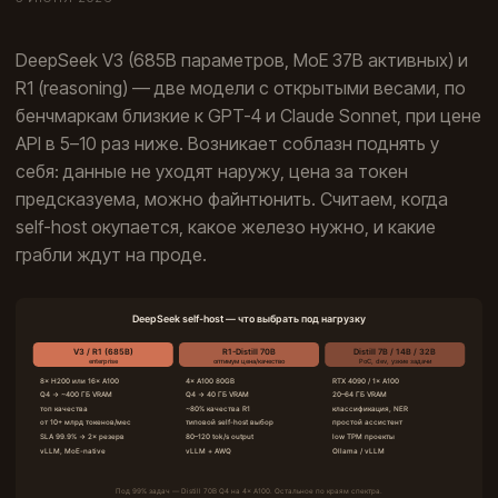
DeepSeek V3 (685B параметров, MoE 37B активных) и
R1 (reasoning) — две модели с открытыми весами, по
бенчмаркам близкие к GPT-4 и Claude Sonnet, при цене
API в 5–10 раз ниже. Возникает соблазн поднять у
себя: данные не уходят наружу, цена за токен
предсказуема, можно файнтюнить. Считаем, когда
self-host окупается, какое железо нужно, и какие
грабли ждут на проде.