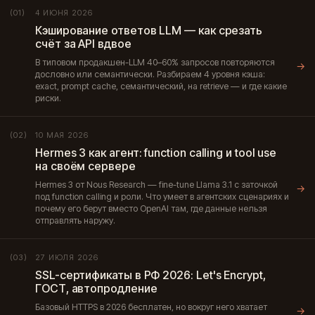
4 ИЮНЯ 2026
(01)
Кэширование ответов LLM — как срезать
счёт за API вдвое
В типовом продакшен-LLM 40–60% запросов повторяются
→
дословно или семантически. Разбираем 4 уровня кэша:
exact, prompt cache, семантический, на retrieve — и где какие
риски.
10 МАЯ 2026
(02)
Hermes 3 как агент: function calling и tool use
на своём сервере
Hermes 3 от Nous Research — fine-tune Llama 3.1 с заточкой
→
под function calling и роли. Что умеет в агентских сценариях и
почему его берут вместо OpenAI там, где данные нельзя
отправлять наружу.
27 ИЮЛЯ 2026
(03)
SSL-сертификаты в РФ 2026: Let's Encrypt,
ГОСТ, автопродление
Базовый HTTPS в 2026 бесплатен, но вокруг него хватает
→