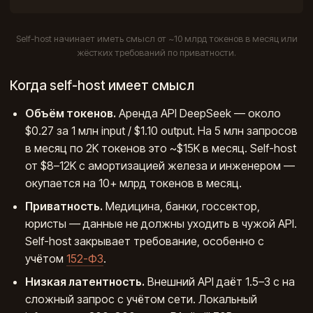
Self-host начинает иметь смысл от ~10 млрд токенов в месяц или
жёстких требований по приватности.
Когда self-host имеет смысл
Объём токенов.
Аренда API DeepSeek — около
$0.27 за 1 млн input / $1.10 output. На 5 млн запросов
в месяц по 2K токенов это ~$15K в месяц. Self-host
от $8–12K с амортизацией железа и инженером —
окупается на 10+ млрд токенов в месяц.
Приватность.
Медицина, банки, госсектор,
юристы — данные не должны уходить в чужой API.
Self-host закрывает требование, особенно с
учётом
152-ФЗ
.
Низкая латентность.
Внешний API даёт 1.5–3 с на
сложный запрос с учётом сети. Локальный