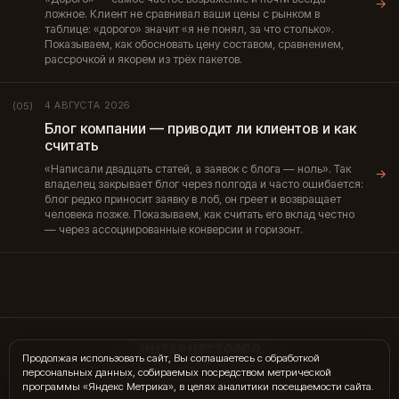
→
ложное. Клиент не сравнивал ваши цены с рынком в
таблице: «дорого» значит «я не понял, за что столько».
Показываем, как обосновать цену составом, сравнением,
рассрочкой и якорем из трёх пакетов.
4 АВГУСТА 2026
(05)
Блог компании — приводит ли клиентов и как
считать
«Написали двадцать статей, а заявок с блога — ноль». Так
→
владелец закрывает блог через полгода и часто ошибается:
блог редко приносит заявку в лоб, он греет и возвращает
человека позже. Показываем, как считать его вклад честно
— через ассоциированные конверсии и горизонт.
ИНТЕРНЕТ10000
Продолжая использовать сайт, Вы соглашаетесь с обработкой
персональных данных, собираемых посредством метрической
hi@internet10k.com
·
+7 995 300-18-02
·
Telegram
·
MAX
программы «Яндекс Метрика», в целях аналитики посещаемости сайта.
Услуги
·
Гиды
·
Журнал
·
Отзывы
·
Контакты