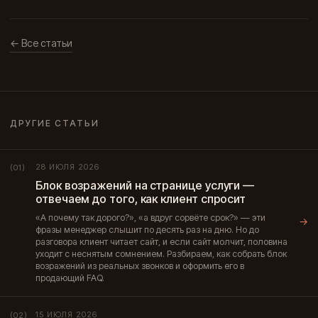
← Все статьи
ДРУГИЕ СТАТЬИ
28 ИЮЛЯ 2026
(01)
Блок возражений на странице услуги —
отвечаем до того, как клиент спросит
«А почему так дорого?», «а вдруг сорвёте срок?» — эти
→
фразы менеджер слышит по десять раз на дню. Но до
разговора клиент читает сайт, и если сайт молчит, половина
уходит с неснятым сомнением. Разбираем, как собрать блок
возражений из реальных звонков и оформить его в
продающий FAQ.
15 ИЮЛЯ 2026
(02)