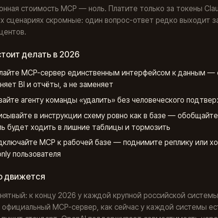
нная стоимость MCP — ноль. Платите только за токены Clau
их сценариях скромные: один вопрос-ответ редко выходит з
центов.
стоит делать в 2026
лайте MCP-сервер единственным интерфейсом к данным — 
няет BI и отчёты, а не заменяет
вайте агенту команды «удалить» без человеческого подтве
исывайте в инструкции схему ровно как в базе — обобщайте
ь будет ходить в лишние таблицы и тормозить
дключайте MCP к рабочей базе — поднимите реплику или хо
only пользователя
о движется
нятный: к концу 2026 у каждой крупной российской систем
 официальный MCP-сервер, как сейчас у каждой системы ест