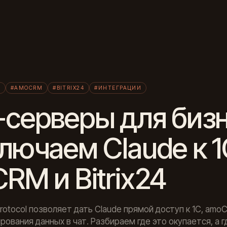
Л
С
#AMOCRM
#BITRIX24
#ИНТЕГРАЦИИ
серверы для бизн
лючаем Claude к 1
RM и Bitrix24
rotocol позволяет дать Claude прямой доступ к 1С, amo
пирования данных в чат. Разбираем где это окупается, а 