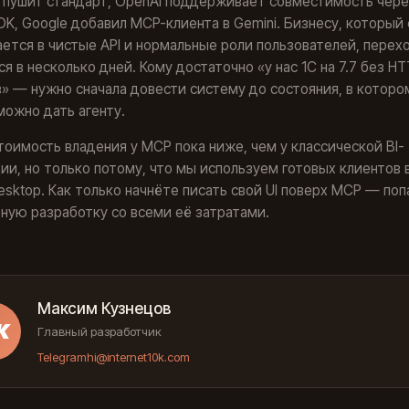
c пушит стандарт, OpenAI поддерживает совместимость чере
DK, Google добавил MCP-клиента в Gemini. Бизнесу, который
ется в чистые API и нормальные роли пользователей, перех
я в несколько дней. Кому достаточно «у нас 1С на 7.7 без HT
» — нужно сначала довести систему до состояния, в которо
ожно дать агенту.
тоимость владения у MCP пока ниже, чем у классической BI-
ии, но только потому, что мы используем готовых клиентов
esktop. Как только начнёте писать свой UI поверх MCP — поп
ную разработку со всеми её затратами.
Максим Кузнецов
К
Главный разработчик
Telegram
hi@internet10k.com