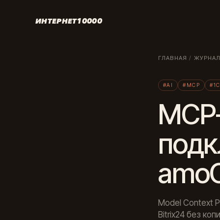
ИНТЕРНЕТ10000
ГЛАВНАЯ
/
ЖУРНА
#AI
#MCP
#1
MCP-
подк
amoC
Model Context P
Bitrix24 без ко