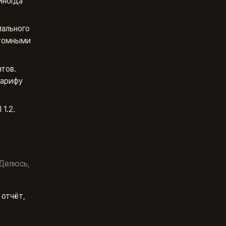
иногда
иального
стомными
тов.
тарифу
1.2.
 Делюсь,
 отчёт,