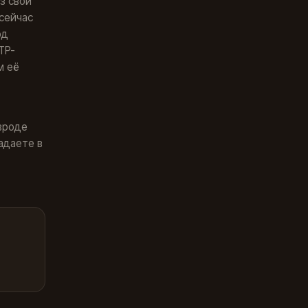
з свой
 сейчас
од
TP-
м её
 вроде
адаете в