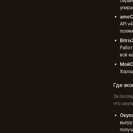
серви
упира
amo
API v
полям
Bitrix
Работ
всё е
МойС
Хорош
Где эко
За после
что окупи
Окуп
выгру
получ