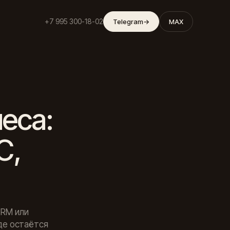
+7 995 300-18-02
Telegram
→
MAX
еса:
С,
CRM или
где остаётся