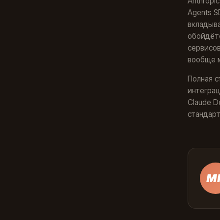
Anthropi
Agents S
вкладыва
обойдётс
сервисов
вообще м
Полная с
интеграц
Claude D
стандарт
М