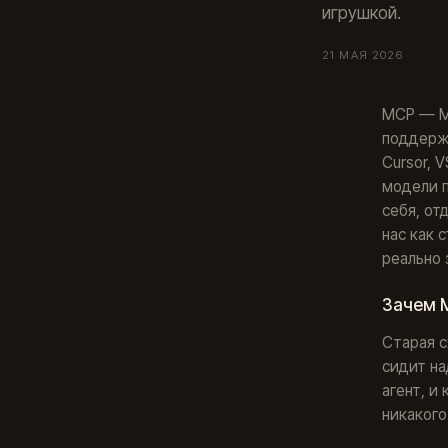
игрушкой.
21 МАЯ 2026
MCP — Mo
поддержи
Cursor, 
модели п
себя, от
нас как 
реально 
Зачем M
Старая с
сидит на
агент, и
никакого