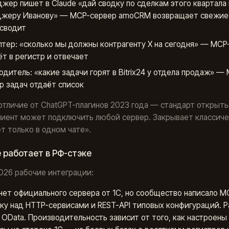
жер пишет в Claude «дай сводку по сделкам этого квартала 
жеру Иванову» — MCP-сервер amoCRM возвращает свежие
 сводит
лтер: «сколько мы должны контрагенту Х на сегодня» — MCP
ёт в регистр и отвечает
одитель: «какие задачи горят в Bitrix24 у отдела продаж» —
р задач отдаёт список
отличие от ChatGPT-плагинов 2023 года — стандарт открыты
лиент может подключить любой сервер. Закрывает классич
т только в одном чате».
 работает в РФ-стэке
026 рабочие интеграции:
ет официального сервера от 1С, но сообщество написало M
ку над HTTP-сервисами и REST-API типовых конфигураций. 
 OData. Производительность зависит от того, как настроены