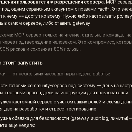
ешения пользователя ≠ разрешения сервера
. MCP-серве
 под одним сервисным аккаунтом с правами «всё». Это значи
п к нему == доступ ко всему. Нужно либо настраивать ролев
ь в самом сервере, либо ставить gateway
схема: MCP-сервер только на чтение, отдельные команды на
ы через подтверждение человеком. Это компромисс, котор
90% рисков и сохраняет 80% пользы.
 стоит запустить
ки — от нескольких часов до пары недель работы:
есть готовый community-сервер под систему — день на настр
на тестовый прогон, день на инструкции для пользователей
нужен кастомный сервер с учётом ваших ролей и схемы дан
я-две на разработку и стресс-тестирование
нужна обвязка для безопасности (gateway, audit log, лимиты) 
ьте ещё неделю