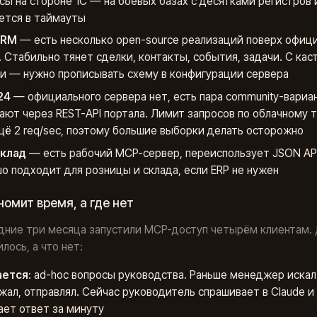
сы на стороне 1С — на боевых базах с десятками регистров 
ется в таймауты
CRM
— есть несколько open-source реализаций поверх офиц
4. Стабильно тянет сделки, контакты, события, задачи. С ка
и — нужно прописывать схему в конфигурации сервера
24
— официального сервера нет, есть пара community-вариан
ают через REST-API портала. Лимит запросов по облачному 
щё 2 req/sec, поэтому большие выборки делать осторожно
клад
— есть рабочий MCP-сервер, переиспользует JSON API 
о подходит для розницы и склада, если ERP не нужен
номит время, а где нет
дние три месяца запустили MCP-доступ четырём клиентам.
лось, а что нет:
ается
: ad-hoc вопросы руководства. Раньше менеджер искал
жал, отправлял. Сейчас руководитель спрашивает в Claude и
ает ответ за минуту