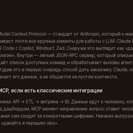
del Context Protocol — стандарт от Anthropic, который к м
вают почти все крупные клиенты для работы с LLM: Claude 
VS Code с Copilot, Windsurf, Zed. Снаружи это выглядит как «д
лагин». Внутри — лёгкий JSON-RPC сервер, который описы
даёт список доступных команд и обрабатывает вызовы агент
студии это в первую очередь способ дать заказчику Claude, 
знает его данные, а не общается на пустом контексте.
CP, если есть классические интеграции
хема: API → ETL → витрина → BI. Данные едут к человеку, к
д дашбордом. MCP меняет направление: вопрос ставит чело
 канал сам сходит за конкретными цифрами. Никаких выгрузо
 «давайте я перешлю xlsx».