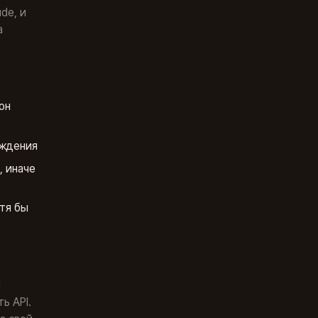
de, и
а
он
рждения
, иначе
тя бы
ы
ь API.