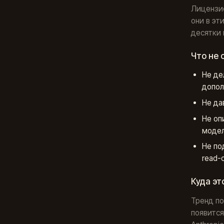
Лицензио
они в эт
десятки 
Что не 
Не де
допол
Не да
Не оп
модел
Не по
read-
Куда эт
Тренд по
появится