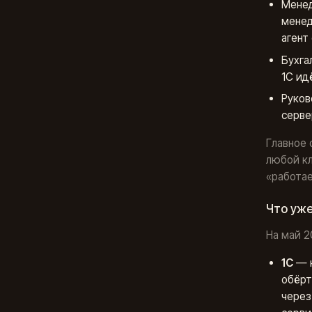
Менед
менед
агент
Бухга
1С ид
Руков
серве
Главное 
любой к
«работае
Что уже
На май 2
1С
— н
обёрт
через