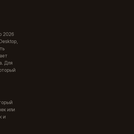
аю 2026
Desktop,
ать
вает
а. Для
который
оторый
век или
к и