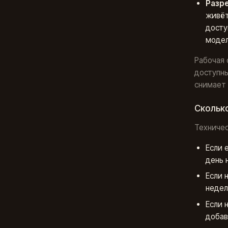
Разр
живёт
досту
модел
Рабочая 
доступн
снимает 
Сколько
Техничес
Если 
день 
Если 
недел
Если 
добав