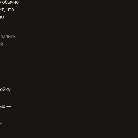
р обычно
т, что
ую
 запись
ый
ойку,
ных —
—