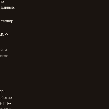
по
 данные,
-сервер
 MCP-
й, и
еское
CP-
Работает
 HTTP-