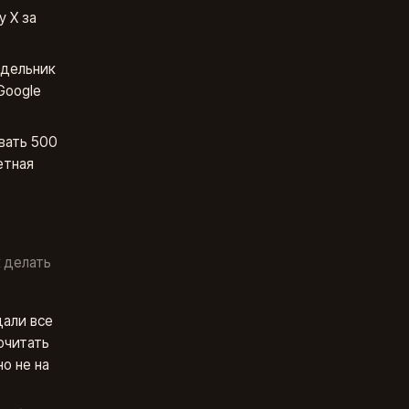
у Х за
едельник
Google
вать 500
етная
к делать
дали все
очитать
о не на