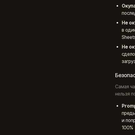
Окуп
после
Не ок
в оди
Sheet
Не ок
сдело
загру
Безопас
Самая ча
нельзя п
Promp
преды
и поп
100%