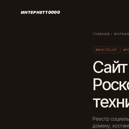
ИНТЕРНЕТ10000
ГЛАВНАЯ
/
ЖУРНА
#WHITELIST
#Р
Сайт 
Роск
техн
Реестр социаль
домену, хостин