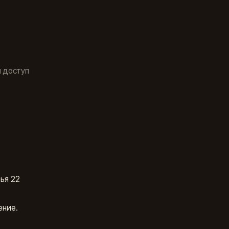
 доступ
ья 22
ение.