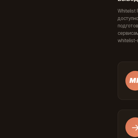
Whitelis
доступно
подготов
сервиса
whitelis
М