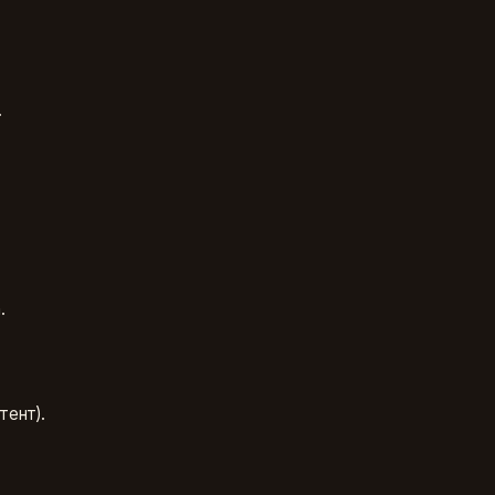
.
.
тент).