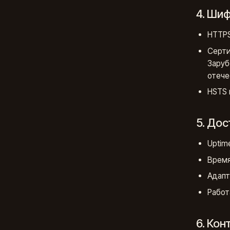
4. Ши
HTTPS
Серти
Заруб
отече
HSTS 
5. До
Uptim
Время
Адапт
Работ
6. Ко