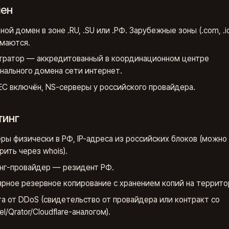
мен
ной домен в зоне .RU, .SU или .РФ. Зарубежные зоны (.com, .io
маются.
тратор — аккредитованный в координационном центре
нального домена сети интернет.
C включён, NS-серверы у российского провайдера.
тинг
ры физически в РФ, IP-адреса из российских блоков (можно
рить через whois).
нг-провайдер — резидент РФ.
ярное резервное копирование с хранением копий на террито
а от DDoS (свидетельство от провайдера или контракт со
el/Qrator/Cloudflare-аналогом).