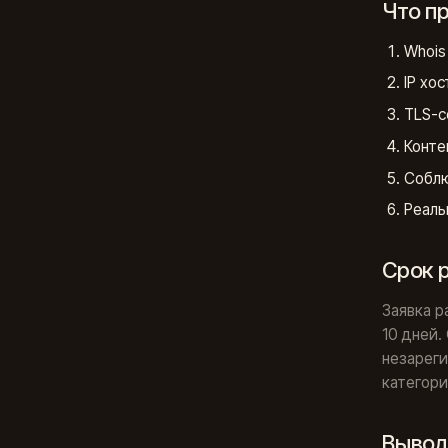
Что п
Whois
IP хо
TLS-с
Конте
Соблю
Реаль
Срок 
Заявка 
10 дней.
незареги
категори
Выво