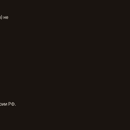
) не
рии РФ.