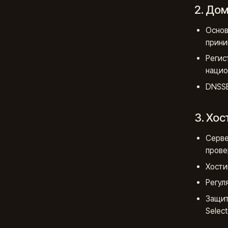
2. До
Основ
прини
Регис
нацио
DNSSE
3. Хос
Серве
прове
Хости
Регул
Защит
Select