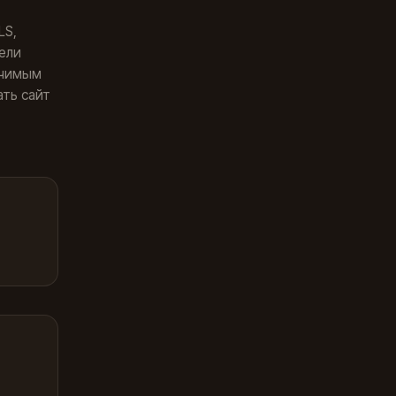
LS,
дели
ачимым
ть сайт