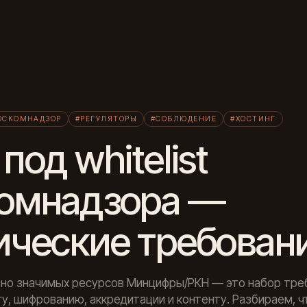
Л
ОСКОМНАДЗОР
#РЕГУЛЯТОРЫ
#СОБЛЮДЕНИЕ
#ХОСТИНГ
под whitelist
омнадзора —
ические требован
но значимых ресурсов Минцифры/РКН — это набор тре
гу, шифрованию, аккредитации и контенту. Разбираем, ч