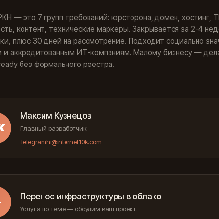
t РКН — это 7 групп требований: юрсторона, домен, хостинг, T
сть, контент, технические маркеры. Закрывается за 2-4 не
ки, плюс 30 дней на рассмотрение. Подходит социально зн
м и аккредитованным ИТ-компаниям. Малому бизнесу — дела
t-ready без формального реестра.
Максим Кузнецов
К
Главный разработчик
Telegram
hi@internet10k.com
Перенос инфраструктуры в облако
→
Услуга по теме — обсудим ваш проект.