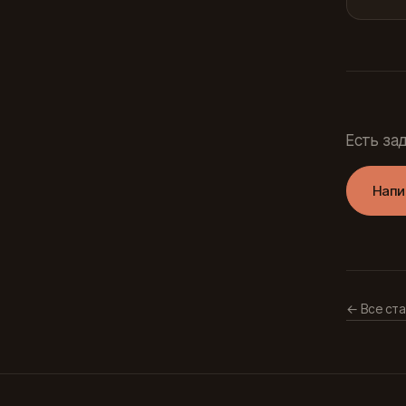
Есть за
Напи
← Все ста