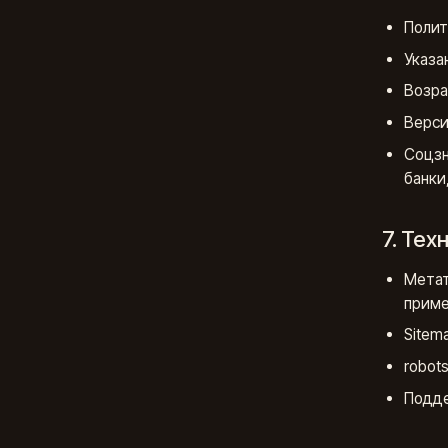
Полит
Указа
Возра
Верси
Соцзн
банки,
7. Те
Мета
приме
Sitema
robot
Подде