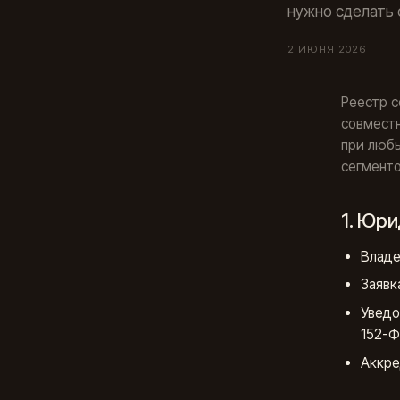
нужно сделать 
2 ИЮНЯ 2026
Реестр 
совместн
при люб
сегменто
1. Юр
Владе
Заявк
Уведо
152-Ф
Аккре