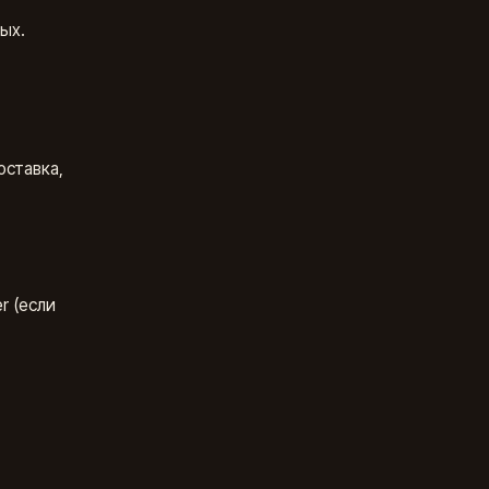
ых.
оставка,
r (если