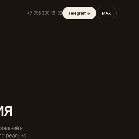
+7 995 300-18-02
Telegram
→
MAX
ия
бований к
то реально