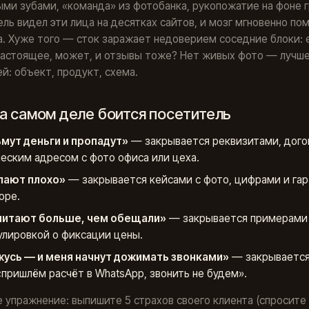
ми зубами, «команда» из фотобанка, рукопожатие на фоне 
ль видел эти лица на десятках сайтов, и мозг мгновенно по
. Хуже того — сток заражает недоверием соседние блоки: 
настоящее, может, и отзывы тоже? Нет живых фото — лучш
й: объект, продукт, схема.
на самом деле боится посетитель
мут деньги и пропадут»
— закрывается реквизитами, дого
еским адресом с фото офиса или цеха.
лают плохо»
— закрывается кейсами с фото, цифрами и гар
оре.
читают больше, чем обещали»
— закрывается примерами 
лировкой о фиксации цены.
усь — и меня начнут дожимать звонками»
— закрывается
«пришлём расчёт в WhatsApp, звонить не будем».
 упражнение: выпишите 5 страхов своего клиента (спросите