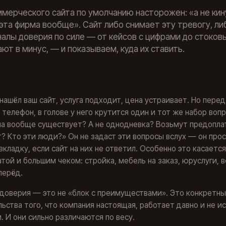
мерческого сайта по умолчанию насторожен: «а не кину
эта фирма вообще». Сайт либо снимает эту тревогу, ли
алы доверия по силе — от кейсов с цифрами до стоковы
ют в минус, — и показываем, куда их ставить.
нашёл ваш сайт, услуга подходит, цена устраивает. Но перед
 телефон, в голове у него крутится один и тот же набор вопр
а вообще существует? А не однодневка? Возьмут предопла
? Кто эти люди?» Он не задаст эти вопросы вслух — он про
вкладку, если сайт на них не ответил. Особенно это касается
той и большим чеком: стройка, мебель на заказ, юруслуги, в
перёд.
доверия — это не «блок с преимуществами». Это конкретн
ьства того, что компания настоящая, работает давно и не и
. И они сильно различаются по весу.