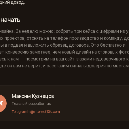
дний довод.
 начать
изайна. За неделю можно: собрать три кейса с цифрами из 
х проектов, отснять на телефон производство и команду, д
ы в подвал и выложить образец договора. Это бесплатно и
т конверсию заметнее, чем новый дизайн на стоковых фото
сь к нам — посмотрим на ваш сайт глазами недоверчивого к
где он вам не верит, и расставим сигналы доверия по местам
Максим Кузнецов
К
Главный разработчик
Telegram
hi@internet10k.com