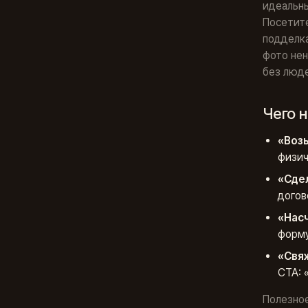
идеальны
Посетите
подделка
фото не
без люде
Чего 
«Возь
физич
«Сде
догов
«Нас
форму
«Свяж
CTA: 
Полезное