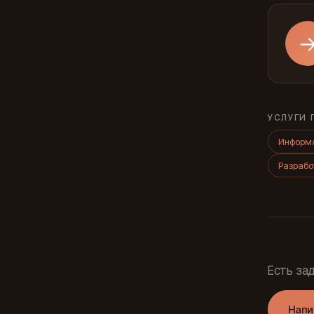
УСЛУГИ 
Информа
Разраб
Есть за
Напи