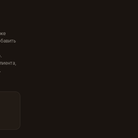
уже
обавить
.
лиента,
.