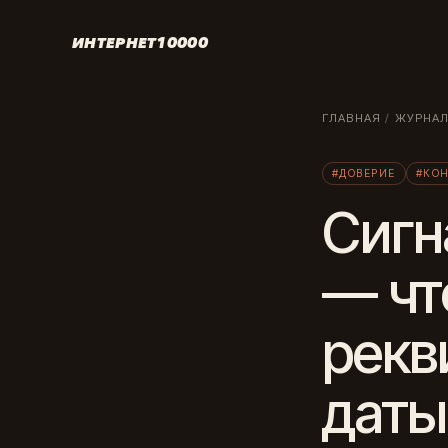
ИНТЕРНЕТ10000
ГЛАВНАЯ
/
ЖУРНА
#ДОВЕРИЕ
#КО
Сигн
— чт
рекв
даты