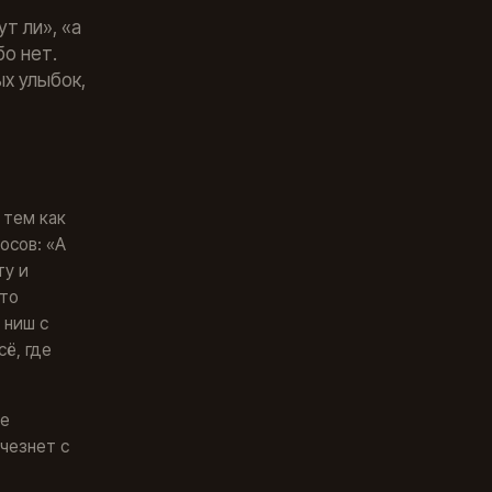
т ли», «а
бо нет.
х улыбок,
 тем как
осов: «А
ту и
сто
 ниш с
сё, где
ые
счезнет с