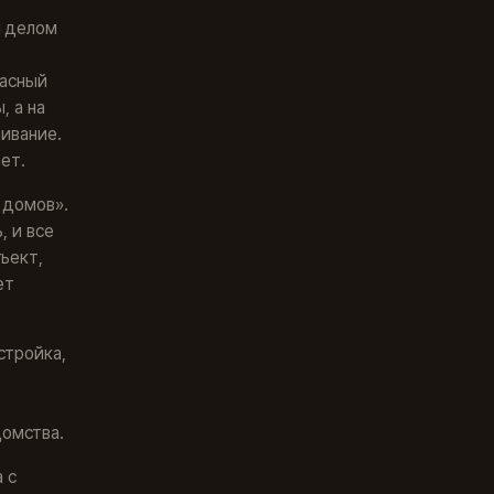
м делом
расный
, а на
ивание.
ет.
 домов».
, и все
бъект,
ет
стройка,
домства.
 с