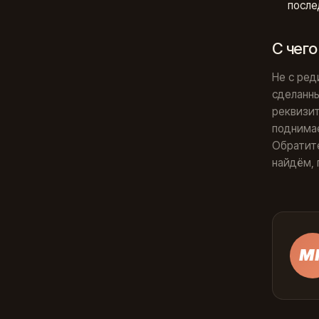
после
С чего
Не с ред
сделанны
реквизит
поднимае
Обратите
найдём, 
М