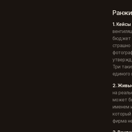
Ранжи
1. Кейс
вентиляц
бюджет 1
страшно 
фотогра
утвержде
Три таки
единого 
2. Живы
на реаль
может бы
именем и
который 
фирма не