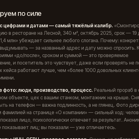
руем по силе
ы с цифрами и датами — самый тяжёлый калибр.
«Смонтиро
ию в ресторане на Лесной, 340 м², октябрь 2025, срок — 19 
,4 млн» убеждает сильнее любого слогана. Почему: конкрет
выдумывать — за названный адрес и дату можно спросить. К
фиями «до/после», сроком и суммой — это проверяемое
ние, и посетитель это чувствует, даже если проверять не п
х кейса работают лучше, чем «более 1000 довольных клиент
имени.
е фото: люди, производство, процесс.
Реальный прораб в 
ном объекте, цех с вашим станком, монтажник на крыше. Сн
ть на телефон — важна подлинность, а не глянец. Фото дир
 фамилией на странице «О компании» — сильный ход: челов
показал лицо, психологически отвечает за результат. Анони
 показывает лиц; вы показали — уже отличаетесь.