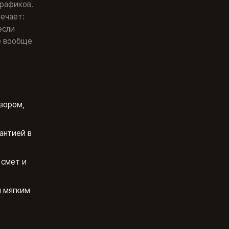
графиков.
мечает:
если
е вообще
вором,
антией в
смет и
 мягким