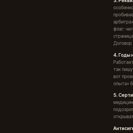
3. Рекв
особенно
пробивае
арбитраж
флаг: че
странице
Договор 
4. Годы
Работает
так пишу
вот прое
опыта» б
5. Серт
медицин
подозрит
открыват
Антисиг