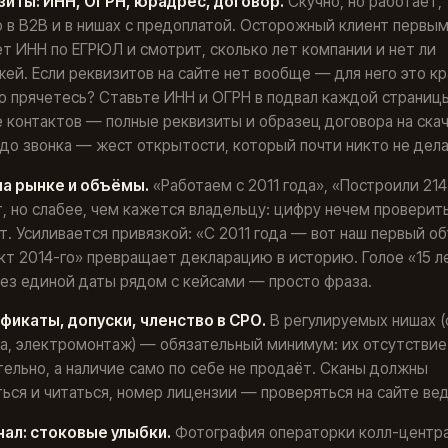
изиты: ИНН, ОГРН, юрадрес, договор.
Скучно, но работает,
 в B2B и в нишах с предоплатой. Осторожный клиент первы
т ИНН по ЕГРЮЛ и смотрит, сколько лет компании и нет ли
ей. Если реквизитов на сайте нет вообще — для него это к
го прячетесь? Ставьте ИНН и ОГРН в подвал каждой страницы
 контактов — полные реквизиты и образец договора на скач
до звонка — жест открытости, который почти никто не дела
 на рынке и объёмы.
«Работаем с 2011 года», «Построили 214
, но слабее, чем кажется владельцу: цифру нечем проверить
т. Усиливается привязкой: «С 2011 года — вот наш первый о
кт 2014-го» превращает декларацию в историю. Голое «15 л
ез единой даты рядом с кейсами — просто фраза.
ификаты, допуски, членство в СРО.
В регулируемых нишах (
а, электромонтаж) — обязательный минимум: их отсутствие
ельно, а наличие само по себе не продаёт. Сканы должны
ься и читаться, номер лицензии — проверяться на сайте ве
нал: стоковые улыбки.
Фотография операторки колл-центра