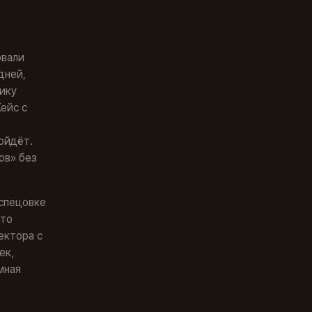
вали
дней,
ику
ейс с
ойдёт.
ов» без
спецовке
ято
ектора с
ек,
мная