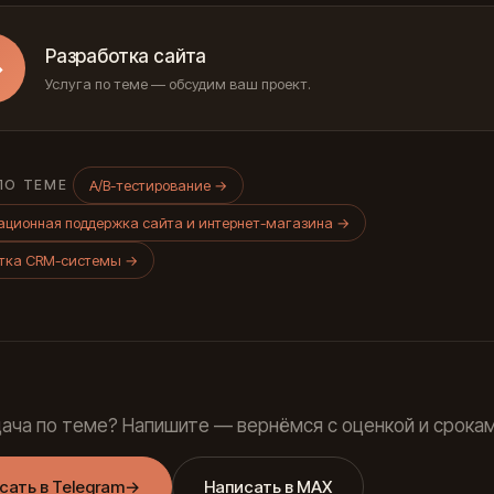
Разработка сайта
→
Услуга по теме — обсудим ваш проект.
A/B-тестирование
→
ПО ТЕМЕ
ционная поддержка сайта и интернет-магазина
→
отка CRM-системы
→
дача по теме? Напишите — вернёмся с оценкой и срокам
сать в Telegram
→
Написать в MAX