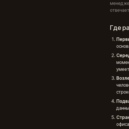
менеджер
отвечает
Где р
Перв
основ
Сере
момен
умеет
Возл
челов
строк
Подв
данны
Стра
офиса