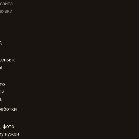
 сайта
аявки.
д
ены: к
ы
то
ой
.
работки
, фото
му нужен