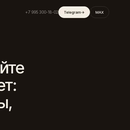
+7 995 300-18-02
Telegram
→
MAX
айте
ет:
ы,