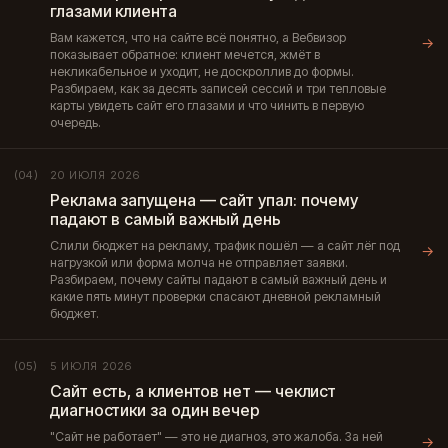
глазами клиента
Вам кажется, что на сайте всё понятно, а Вебвизор
→
показывает обратное: клиент мечется, жмёт в
некликабельное и уходит, не доскроллив до формы.
Разбираем, как за десять записей сессий и три тепловые
карты увидеть сайт его глазами и что чинить в первую
очередь.
20 ИЮЛЯ 2026
(04)
Реклама запущена — сайт упал: почему
падают в самый важный день
Слили бюджет на рекламу, трафик пошёл — а сайт лёг под
→
нагрузкой или форма молча не отправляет заявки.
Разбираем, почему сайты падают в самый важный день и
какие пять минут проверки спасают дневной рекламный
бюджет.
5 ИЮЛЯ 2026
(05)
Сайт есть, а клиентов нет — чеклист
диагностики за один вечер
"Сайт не работает" — это не диагноз, это жалоба. За ней
→