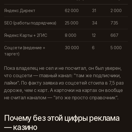
Яндекс Директ
62 000
31
2 000
SEO (работы подрядчика)
25 000
34
735
Яндекс Карты + 2ГИС
8 000
12
667
Соцсети (ведение +
30 000
6
5 000
таргет)
Пока владелец не сел и не посчитал, он был уверен,
что соцсети — главный канал: "там же подписчики,
лайки". По факту заявка из соцсетей стоила в 7,5 раз
дороже, чем с карт. А карточки на картах он вообще
не считал каналом — "это же просто справочник".
Почему без этой цифры реклама
— казино