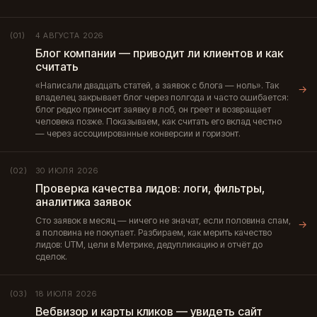
4 АВГУСТА 2026
(01)
Блог компании — приводит ли клиентов и как
считать
«Написали двадцать статей, а заявок с блога — ноль». Так
→
владелец закрывает блог через полгода и часто ошибается:
блог редко приносит заявку в лоб, он греет и возвращает
человека позже. Показываем, как считать его вклад честно
— через ассоциированные конверсии и горизонт.
30 ИЮЛЯ 2026
(02)
Проверка качества лидов: логи, фильтры,
аналитика заявок
Сто заявок в месяц — ничего не значат, если половина спам,
→
а половина не покупает. Разбираем, как мерить качество
лидов: UTM, цели в Метрике, дедупликацию и отчёт до
сделок.
18 ИЮЛЯ 2026
(03)
Вебвизор и карты кликов — увидеть сайт