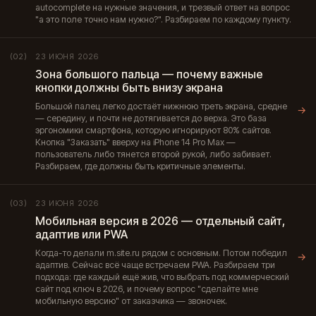
autocomplete на нужные значения, и трезвый ответ на вопрос
"а это поле точно нам нужно?". Разбираем по каждому пункту.
23 ИЮНЯ 2026
(02)
Зона большого пальца — почему важные
кнопки должны быть внизу экрана
Большой палец легко достаёт нижнюю треть экрана, средне
→
— середину, и почти не дотягивается до верха. Это база
эргономики смартфона, которую игнорируют 80% сайтов.
Кнопка "Заказать" вверху на iPhone 14 Pro Max —
пользователь либо тянется второй рукой, либо забивает.
Разбираем, где должны быть критичные элементы.
23 ИЮНЯ 2026
(03)
Мобильная версия в 2026 — отдельный сайт,
адаптив или PWA
Когда-то делали m.site.ru рядом с основным. Потом победил
→
адаптив. Сейчас всё чаще встречаем PWA. Разбираем три
подхода: где каждый ещё жив, что выбрать под коммерческий
сайт под ключ в 2026, и почему вопрос "сделайте мне
мобильную версию" от заказчика — звоночек.