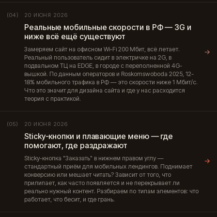
20 ИЮНЯ 2026
(04)
Реальные мобильные скорости в РФ — 3G и
ниже всё ещё существуют
Замеряем сайт на офисном Wi-Fi 200 Мбит, всё летает.
→
Реальный пользователь сидит в электричке на 2G, в
подвальном ТЦ на EDGE, в городе с переполненной 4G-
вышкой. По данным операторов и Roskomswoboda 2025, 12-
18% мобильного трафика в РФ — это скорости ниже 1 Мбит/с.
Что это значит для дизайна сайта и где у нас расходится
теория с практикой.
20 ИЮНЯ 2026
(05)
Sticky-кнопки и плавающие меню — где
помогают, где раздражают
Sticky-кнопка "Заказать" в нижнем правом углу —
→
стандартный приём для мобильных лендингов. Поднимает
конверсию или мешает читать? Зависит от того, что
прилипает, как часто появляется и не перекрывает ли
реально нужный контент. Разбираем по типам элементов: что
работает, что бесит, и где грань.