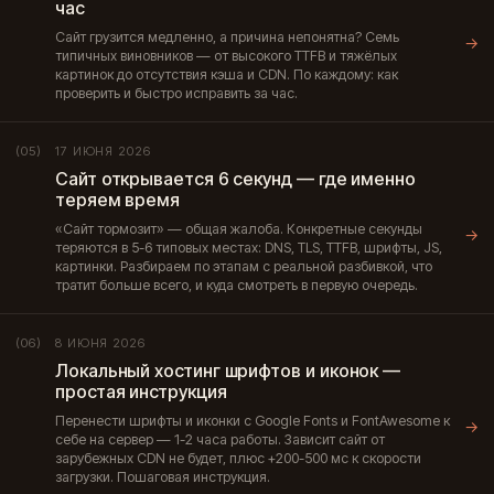
час
Сайт грузится медленно, а причина непонятна? Семь
→
типичных виновников — от высокого TTFB и тяжёлых
картинок до отсутствия кэша и CDN. По каждому: как
проверить и быстро исправить за час.
17 ИЮНЯ 2026
(05)
Сайт открывается 6 секунд — где именно
теряем время
«Сайт тормозит» — общая жалоба. Конкретные секунды
→
теряются в 5-6 типовых местах: DNS, TLS, TTFB, шрифты, JS,
картинки. Разбираем по этапам с реальной разбивкой, что
тратит больше всего, и куда смотреть в первую очередь.
8 ИЮНЯ 2026
(06)
Локальный хостинг шрифтов и иконок —
простая инструкция
Перенести шрифты и иконки с Google Fonts и FontAwesome к
→
себе на сервер — 1-2 часа работы. Зависит сайт от
зарубежных CDN не будет, плюс +200-500 мс к скорости
загрузки. Пошаговая инструкция.