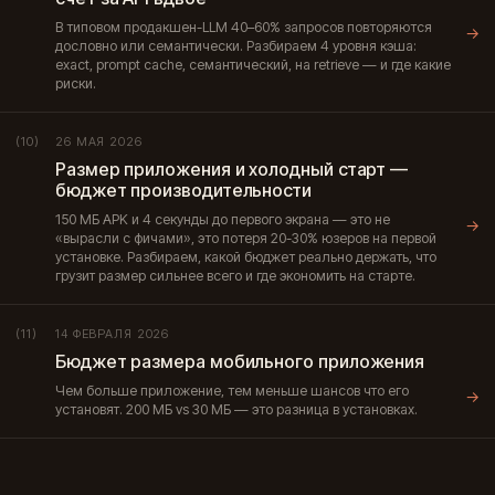
В типовом продакшен-LLM 40–60% запросов повторяются
→
дословно или семантически. Разбираем 4 уровня кэша:
exact, prompt cache, семантический, на retrieve — и где какие
риски.
26 МАЯ 2026
(10)
Размер приложения и холодный старт —
бюджет производительности
150 МБ APK и 4 секунды до первого экрана — это не
→
«вырасли с фичами», это потеря 20-30% юзеров на первой
установке. Разбираем, какой бюджет реально держать, что
грузит размер сильнее всего и где экономить на старте.
14 ФЕВРАЛЯ 2026
(11)
Бюджет размера мобильного приложения
Чем больше приложение, тем меньше шансов что его
→
установят. 200 МБ vs 30 МБ — это разница в установках.