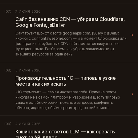
7 ИЮНЯ 2026
(07)
Сайт без внешних CDN — убираем Cloudflare,
Google Fonts, jsDelivr
Сайт грузит шрифт с fonts.googleapis.com, jQuery с jsDelivr,
→
иконки с cdn.fontawesome.com — и в момент блокировки или
фильтрации зарубежных CDN сайт ломается визуально и
функционально. Разбираем, как убрать зависимости от
внешних ресурсов за один день.
5 ИЮНЯ 2026
(08)
Производительность 1С — типовые узкие
места и как их искать
«1С тормозит» — самая частая жалоба. Причина почти
→
никогда не в самой платформе. Разбираем шесть типовых
узких мест: блокировки, тяжёлые запросы, конфликты
обмена, индексы, объёмы регистров, тонкий клиент.
4 ИЮНЯ 2026
(09)
Кэширование ответов LLM — как срезать
счёт за API вдвое