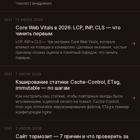
Чеклист внедрения.
13 ИЮЛЯ 2026
(02)
Core Web Vitals в 2026: LCP, INP, CLS — что
чинить первым
LCP, INP и CLS — три метрики Core Web Vitals, которые
→
влияют на позиции и конверсию. Целевые значения, частые
причины плохих оценок и понятный порядок: что чинить
первым.
7 ИЮЛЯ 2026
(03)
Кэширование статики: Cache-Control, ETag,
immutable — по шагам
Как настроить кэш статики, чтобы повторные заходы были
→
мгновенными, а деплой ничего не ломал: Cache-Control,
max-age, immutable, версионирование файлов, ETag и пример
конфигурации nginx.
2 ИЮЛЯ 2026
(04)
Сайт тормозит — 7 причин и что проверить за