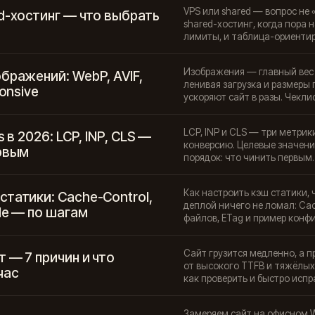
VPS или shared — вопрос не 
d-хостинг — что выбрать
shared-хостинг, когда пора н
лимиты, и таблица-ориентир
Изображения — главный вес с
бражений: WebP, AVIF,
ленивая загрузка и размеры
ponsive
ускоряют сайт в разы. Чекли
LCP, INP и CLS — три метрики
s в 2026: LCP, INP, CLS —
конверсию. Целевые значени
ервым
порядок: что чинить первым.
Как настроить кэш статики,
татики: Cache-Control,
деплой ничего не ломал: Cac
le — по шагам
файлов, ETag и пример конфи
Сайт грузится медленно, а 
 — 7 причин и что
от высокого TTFB и тяжёлых
час
как проверить и быстро испра
Замеряем сайт на офисном Wi