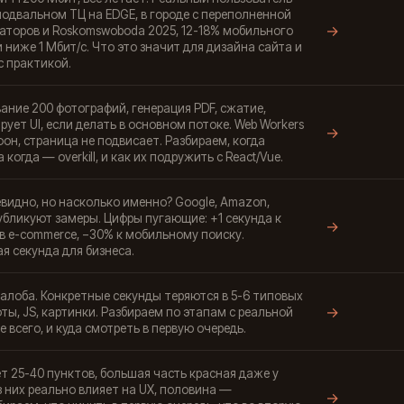
 подвальном ТЦ на EDGE, в городе с переполненной
→
аторов и Roskomswoboda 2025, 12-18% мобильного
 ниже 1 Мбит/с. Что это значит для дизайна сайта и
с практикой.
ание 200 фотографий, генерация PDF, сжатие,
ует UI, если делать в основном потоке. Web Workers
→
он, страница не подвисает. Разбираем, когда
когда — overkill, и как их подружить с React/Vue.
видно, но насколько именно? Google, Amazon,
публикуют замеры. Цифры пугающие: +1 секунда к
→
 в e-commerce, −30% к мобильному поиску.
я секунда для бизнеса.
лоба. Конкретные секунды теряются в 5-6 типовых
→
фты, JS, картинки. Разбираем по этапам с реальной
 всего, и куда смотреть в первую очередь.
ет 25-40 пунктов, большая часть красная даже у
 них реально влияет на UX, половина —
→