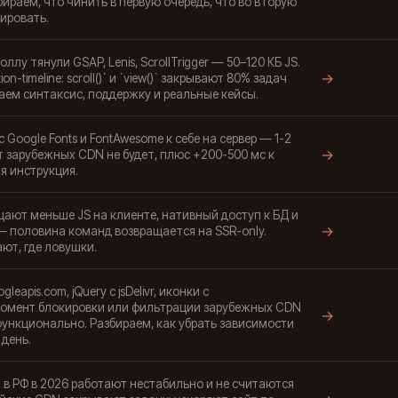
ираем, что чинить в первую очередь, что во вторую
ировать.
лу тянули GSAP, Lenis, ScrollTrigger — 50–120 КБ JS.
→
n-timeline: scroll()` и `view()` закрывают 80% задач
раем синтаксис, поддержку и реальные кейсы.
Google Fonts и FontAwesome к себе на сервер — 1-2
→
т зарубежных CDN не будет, плюс +200-500 мс к
я инструкция.
щают меньше JS на клиенте, нативный доступ к БД и
→
— половина команд возвращается на SSR-only.
ют, где ловушки.
leapis.com, jQuery с jsDelivr, иконки с
момент блокировки или фильтрации зарубежных CDN
→
функционально. Разбираем, как убрать зависимости
 день.
 в РФ в 2026 работают нестабильно и не считаются