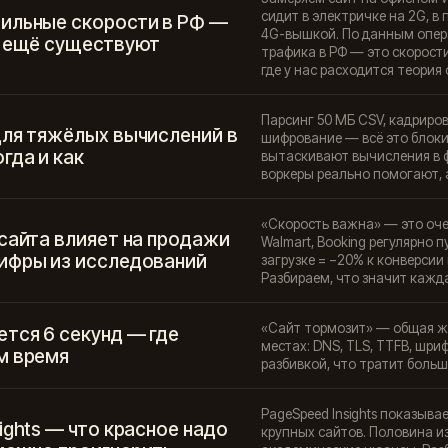
сидит в электричке на 2G, в
ильные скорости в РФ —
4G-вышкой. По данным опер
ё ещё существуют
трафика в РФ — это скорости
где у нас расходится теория 
Парсинг 50 МБ CSV, кадриров
для тяжёлых вычислений в
шифрование — всё это блокир
гда и как
вытаскивают вычисления в ф
воркеры реально помогают, а 
«Скорость важна» — это оче
сайта влияет на продажи
Walmart, Booking регулярно 
ифры из исследований
загрузке = −20% к конверсии
Разбираем, что значит кажда
«Сайт тормозит» — общая жа
тся 6 секунд — где
местах: DNS, TLS, TTFB, шри
м время
разбивкой, что тратит больше
PageSpeed Insights показыва
ights — что красное надо
крупных сайтов. Половина из