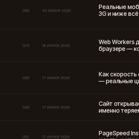
Реальные моб
(06)
20 ИЮНЯ 2026
3G и ниже вс
Web Workers 
(07)
18 ИЮНЯ 2026
браузере — ко
Как скорость 
(08)
17 ИЮНЯ 2026
— реальные ц
Сайт открывае
(09)
17 ИЮНЯ 2026
именно теряе
PageSpeed Ins
(10)
17 ИЮНЯ 2026