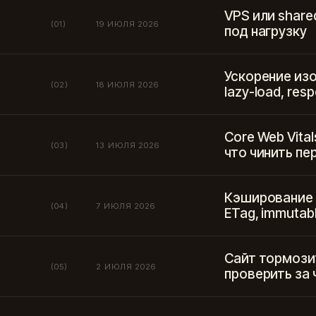
VPS или share
(01)
19 ИЮЛЯ 2026
под нагрузку
Ускорение изо
(02)
18 ИЮЛЯ 2026
lazy-load, res
Core Web Vital
(03)
13 ИЮЛЯ 2026
что чинить п
Кэширование с
(04)
7 ИЮЛЯ 2026
ETag, immutab
Сайт тормозит
(05)
2 ИЮЛЯ 2026
проверить за 