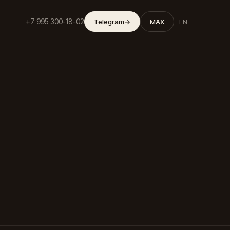
+7 995 300-18-02
Telegram
→
MAX
EN