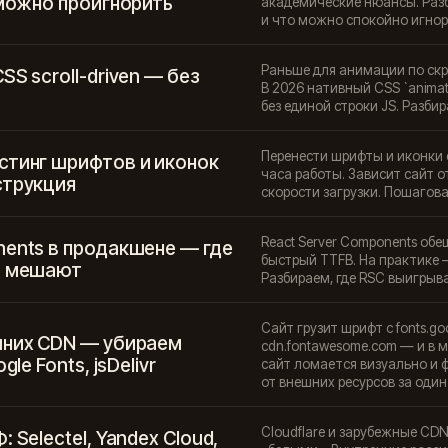
 можно проигнорить
академические нюансы. Разб
и что можно спокойно игнор
Раньше для анимации по скрол
SS scroll-driven — без
В 2026 нативный CSS `animatio
без единой строки JS. Разби
Перенести шрифты и иконки с 
стинг шрифтов и иконок
часа работы. Зависит сайт о
струкция
скорости загрузки. Пошагова
React Server Components обе
nents в продакшене — где
быстрый TTFB. На практике 
е мешают
Разбираем, где RSC выигрыва
Сайт грузит шрифт с fonts.goog
шних CDN — убираем
cdn.fontawesome.com — и в 
gle Fonts, jsDelivr
сайт ломается визуально и 
от внешних ресурсов за один
Cloudflare и зарубежные CDN
 Selectel, Yandex Cloud,