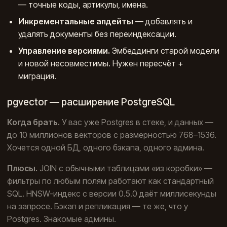
— точные коды, артикулы, имена.
Инкрементальные апдейты
— добавлять и
удалять документы без переиндексации.
Управление версиями.
Эмбеддинги старой модели
и новой несовместимы. Нужен пересчёт +
миграция.
pgvector — расширение PostgreSQL
Когда брать.
У вас уже Postgres в стеке, и данных —
до 10 миллионов векторов с размерностью 768–1536.
Хочется одной БД, одного бэкапа, одного админа.
Плюсы.
JOIN с обычными таблицами «из коробки» —
фильтры по любым полям работают как стандартный
SQL. HNSW-индекс с версии 0.5.0 даёт миллисекунды
на запросе. Бэкап и репликация — те же, что у
Postgres. Знакомые админы.