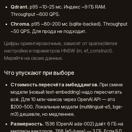
Qdrant.
p95 ~10–25 мс. Индекс ~9 ГБ RAM.
Throughput ~600 QPS.
Chroma.
p95 ~80–200 мс (sqlite-backed). Throughput
~50 QPS. Для прода не подходит.
Цифры ориентировочные, зависят от sparse/dense
настройки и параметров HNSW (m, ef_construct).
Меряйте на своих данных.
Что упускают при выборе
Стоимость пересчёта эмбеддингов.
При смене
модели (новый text-embedding) надо пересчитать
всё. Для 10 млн чанков через OpenAI API — это
$200–500. Локальные модели (multilingual-e5, bge-
m3) дешевле, но медленнее.
Размерность.
1536 (OpenAI ada-002) даёт 6 ГБ на
миллион векторов. 768 (e5-base) — 3 ГБ. Если БД