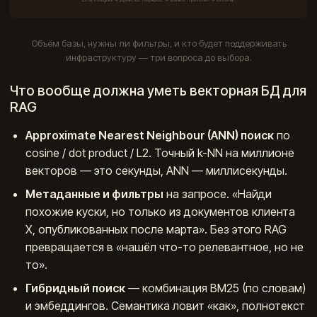
Объём базы, нужны ли фильтры, и кто будет поддерживать
инфраструктуру — три вопроса до выбора.
Что вообще должна уметь векторная БД для
RAG
Approximate Nearest Neighbour (ANN) поиск
по
cosine / dot product / L2. Точный k-NN на миллионе
векторов — это секунды, ANN — миллисекунды.
Метаданные и фильтры
на запросе. «Найди
похожие куски, но только из документов клиента
X, опубликованных после марта». Без этого RAG
превращается в «нашёл что-то релевантное, но не
то».
Гибридный поиск
— комбинация BM25 (по словам)
и эмбеддингов. Семантика ловит «как», полнотекст