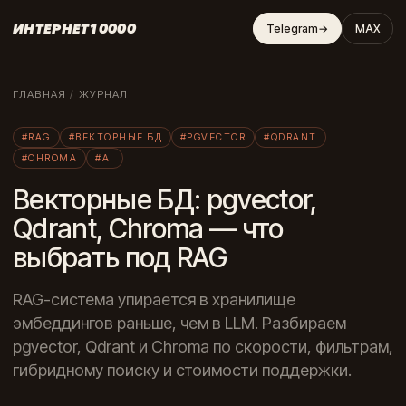
ИНТЕРНЕТ10000
Telegram
→
MAX
ГЛАВНАЯ
/
ЖУРНАЛ
#RAG
#ВЕКТОРНЫЕ БД
#PGVECTOR
#QDRANT
#CHROMA
#AI
Векторные БД: pgvector,
Qdrant, Chroma — что
выбрать под RAG
RAG-система упирается в хранилище
эмбеддингов раньше, чем в LLM. Разбираем
pgvector, Qdrant и Chroma по скорости, фильтрам,
гибридному поиску и стоимости поддержки.