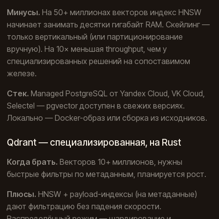
Минусы.
На 50+ миллионах векторов индекс HNSW
начинает занимать десятки гигабайт RAM. Скейлинг —
только вертикальный (или партиционирование
вручную). На 10× меньшая throughput, чем у
специализированных решений на сопоставимом
железе.
Стек.
Managed PostgreSQL от Yandex Cloud, VK Cloud,
Selectel — pgvector доступен в свежих версиях.
Локально — Docker-образ или сборка из исходников.
Qdrant — специализированная, на Rust
Когда брать.
Векторов 10+ миллионов, нужны
быстрые фильтры по метаданным, планируется рост.
Плюсы.
HNSW + payload-индексы (на метаданные)
дают фильтрацию без падения скорости.
Распределённый режим — шардирование и