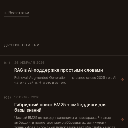
← Все статьи
ДРУГИЕ СТАТЬИ
26 ФЕВРАЛЯ 2026
(01)
RAG в AI-поддержке простыми словами
Retrieval-Augmented Generation — главное слово 2025-го в AI-
→
чате на сайте. Что это и зачем.
12 ИЮНЯ 2026
(02)
Гибридный поиск BM25 + эмбеддинги для
базы знаний
Чистый BM25 не находит синонимы и парафразы. Чистые
→
эмбеддинги пролетают мимо аббревиатур, артикулов и
точных фраз. Гибридный поиск закрывает оба слабых места.