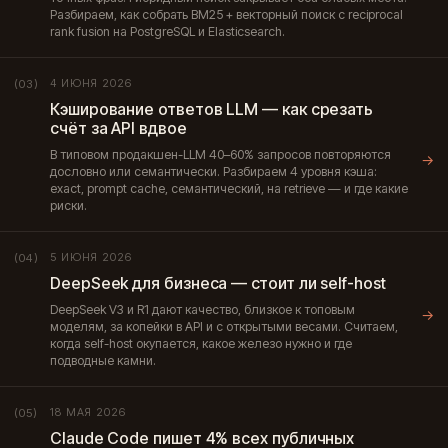
Разбираем, как собрать BM25 + векторный поиск с reciprocal
rank fusion на PostgreSQL и Elasticsearch.
4 ИЮНЯ 2026
(03)
Кэширование ответов LLM — как срезать
счёт за API вдвое
В типовом продакшен-LLM 40–60% запросов повторяются
→
дословно или семантически. Разбираем 4 уровня кэша:
exact, prompt cache, семантический, на retrieve — и где какие
риски.
5 ИЮНЯ 2026
(04)
DeepSeek для бизнеса — стоит ли self-host
DeepSeek V3 и R1 дают качество, близкое к топовым
→
моделям, за копейки в API и с открытыми весами. Считаем,
когда self-host окупается, какое железо нужно и где
подводные камни.
18 МАЯ 2026
(05)
Claude Code пишет 4% всех публичных