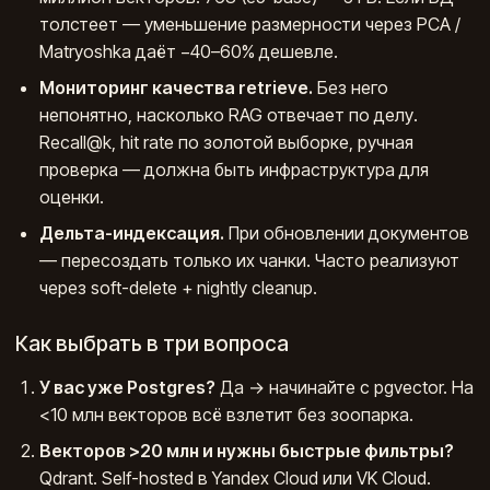
толстеет — уменьшение размерности через PCA /
Matryoshka даёт −40–60% дешевле.
Мониторинг качества retrieve.
Без него
непонятно, насколько RAG отвечает по делу.
Recall@k, hit rate по золотой выборке, ручная
проверка — должна быть инфраструктура для
оценки.
Дельта-индексация.
При обновлении документов
— пересоздать только их чанки. Часто реализуют
через soft-delete + nightly cleanup.
Как выбрать в три вопроса
У вас уже Postgres?
Да → начинайте с pgvector. На
<10 млн векторов всё взлетит без зоопарка.
Векторов >20 млн и нужны быстрые фильтры?
Qdrant. Self-hosted в Yandex Cloud или VK Cloud.