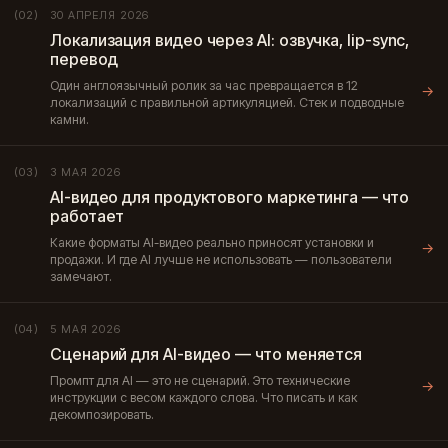
30 АПРЕЛЯ 2026
(02)
Локализация видео через AI: озвучка, lip-sync,
перевод
Один англоязычный ролик за час превращается в 12
→
локализаций с правильной артикуляцией. Стек и подводные
камни.
3 МАЯ 2026
(03)
AI-видео для продуктового маркетинга — что
работает
Какие форматы AI-видео реально приносят установки и
→
продажи. И где AI лучше не использовать — пользователи
замечают.
5 МАЯ 2026
(04)
Сценарий для AI-видео — что меняется
Промпт для AI — это не сценарий. Это технические
→
инструкции с весом каждого слова. Что писать и как
декомпозировать.