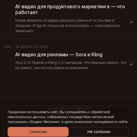
AI-видео для продуктового маркетинга — что
работает
Какие форматы AI-видео реально приносят установки и
→
продажи. И где AI лучше не использовать — пользователи
замечают.
28 ФЕВРАЛЯ 2026
(05)
AI-видео для рекламы — Sora и Kling
Sora 2 от OpenAI и Kling 2 от китайцев. Что реально умеют, что
→
не умеют, как использовать в кампаниях.
ИНТЕРНЕТ10000
Продолжая использовать сайт, Вы соглашаетесь с обработкой
персональных данных, собираемых посредством метрической
hi@internet10k.com
·
+7 995 300-18-02
·
Telegram
·
MAX
программы «Яндекс Метрика», в целях аналитики посещаемости сайта.
Услуги
·
Гиды
·
Журнал
·
Отзывы
·
Контакты
Согласен
Не согласен
© 2014 — 2026 · Москва