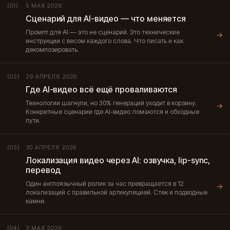
5 МАЯ 2026
(01)
Сценарий для AI-видео — что меняется
Промпт для AI — это не сценарий. Это технические
→
инструкции с весом каждого слова. Что писать и как
декомпозировать.
29 АПРЕЛЯ 2026
(02)
Где AI-видео всё ещё проваливаются
Технологии шагнули, но 30% генераций уходит в корзину.
→
Конкретные сценарии где AI-видео ломаются и обходные
пути.
30 АПРЕЛЯ 2026
(03)
Локализация видео через AI: озвучка, lip-sync,
перевод
Один англоязычный ролик за час превращается в 12
→
локализаций с правильной артикуляцией. Стек и подводные
камни.
3 МАЯ 2026
(04)