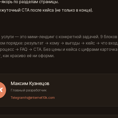
якорь по разделам страницы.
жуточный CTA после кейса (не только в конце).
д
 услуги — это мини-лендинг с конкретной задачей. 9 блоков
ом порядке: результат → кому → выгоды → кейс → что вхо
роцесс → FAQ → CTA. Без цены и кейса с цифрами карточка
, как красиво её ни оформи.
Максим Кузнецов
К
Главный разработчик
Telegram
hi@internet10k.com