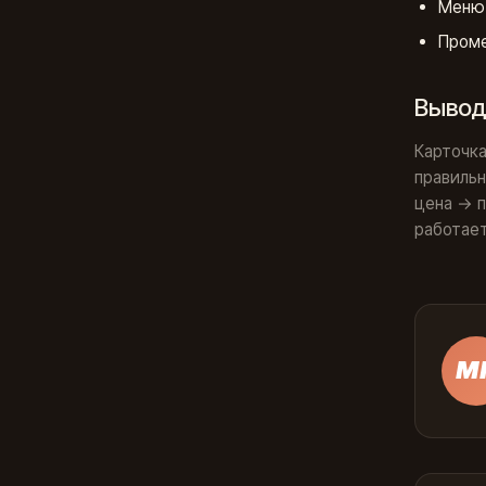
Меню-
Проме
Выво
Карточка
правильн
цена → п
работает
М