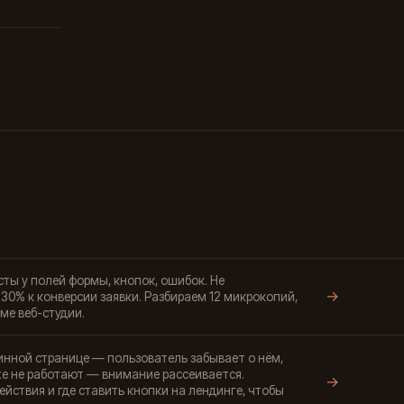
ты у полей формы, кнопок, ошибок. Не
→
-30% к конверсии заявки. Разбираем 12 микрокопий,
ме веб-студии.
инной странице — пользователь забывает о нём,
же не работают — внимание рассеивается.
→
йствия и где ставить кнопки на лендинге, чтобы