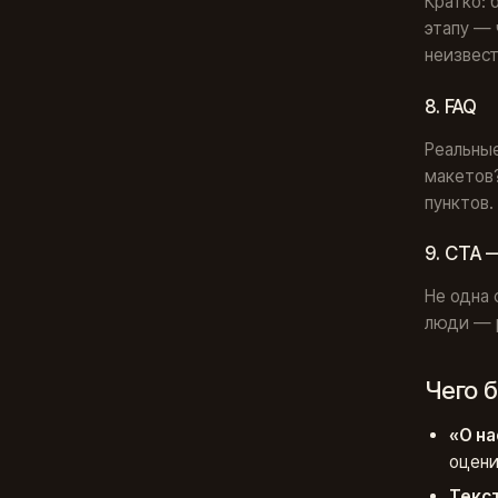
Кратко: 
этапу — 
неизвест
8. FAQ
Реальные
макетов?
пунктов.
9. CTA 
Не одна 
люди — 
Чего 
«О на
оцени
Текс