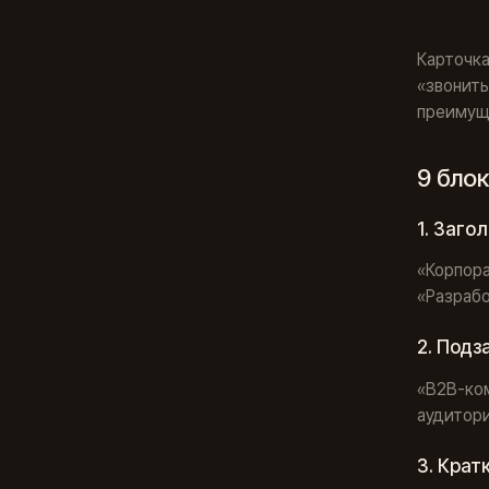
Карточка
«звонить
преимущ
9 бло
1. Заго
«Корпора
«Разрабо
2. Подз
«B2B-ком
аудитори
3. Крат