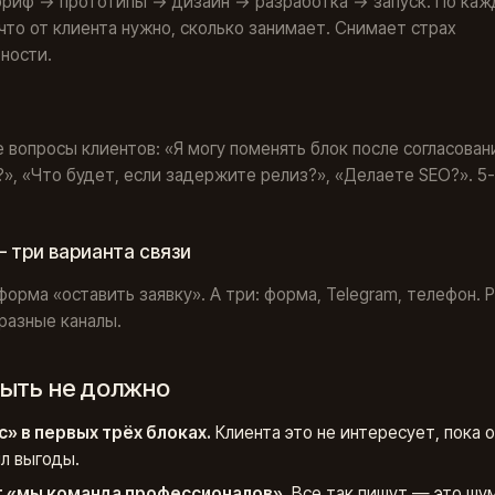
бриф → прототипы → дизайн → разработка → запуск. По ка
что от клиента нужно, сколько занимает. Снимает страх
ности.
 вопросы клиентов: «Я могу поменять блок после согласован
», «Что будет, если задержите релиз?», «Делаете SEO?». 5
— три варианта связи
форма «оставить заявку». А три: форма, Telegram, телефон. 
разные каналы.
быть не должно
с» в первых трёх блоках.
Клиента это не интересует, пока о
л выгоды.
т «мы команда профессионалов».
Все так пишут — это шум