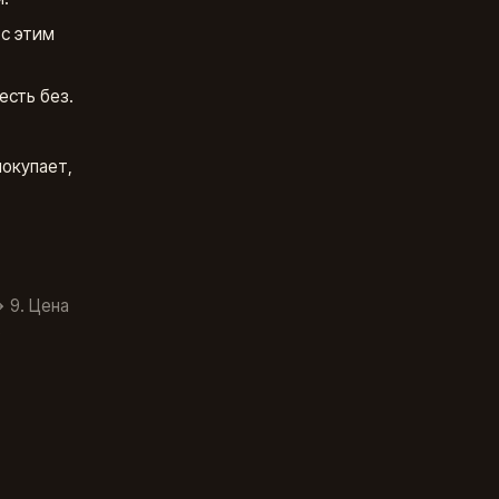
 с этим
есть без.
покупает,
 9. Цена
о