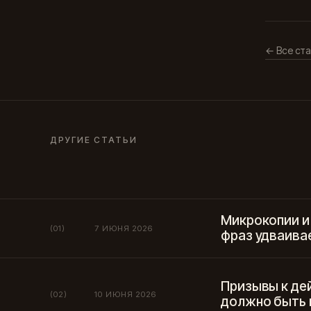
← Все ста
ДРУГИЕ СТАТЬИ
Микрокопии и
(01)
7 ИЮНЯ 2026
фраз удваива
Призывы к де
(02)
10 ИЮНЯ 2026
должно быть н