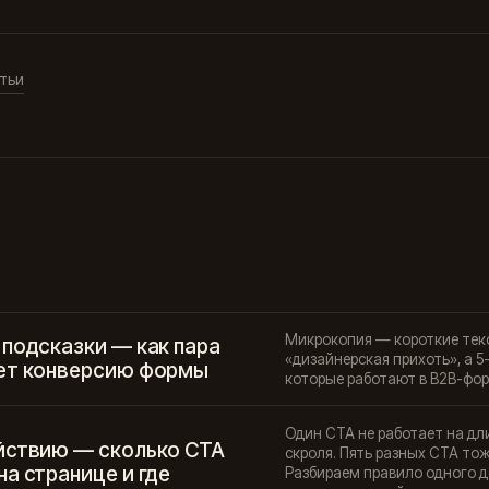
тьи
Микрокопия — короткие текс
 подсказки — как пара
«дизайнерская прихоть», а 5
ет конверсию формы
которые работают в B2B-фор
Один CTA не работает на дл
йствию — сколько CTA
скроля. Пять разных CTA то
а странице и где
Разбираем правило одного де