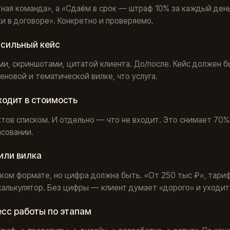
ная команда», а «Сдаём в срок — штраф 10% за каждый ден
и в договоре». Конкретно и проверяемо.
 сильный кейс
и, скриншотами, цитатой клиента. До/после. Кейс должен б
еновой и тематической вилке, что услуга.
входит в стоимость
ктов списком. И отдельно — что не входит. Это снимает 70%
асовании.
 или вилка
аком формате, но цифра должна быть. «От 250 тыс ₽», тари
калькулятор. Без цифры — клиент думает «дорого» и уходит
есс работы по этапам