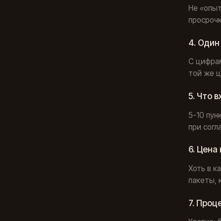
Не «опыт
просрочк
4. Один
С цифрам
той же ц
5. Что 
5-10 пун
при согл
6. Цена
Хоть в к
пакеты, 
7. Проц