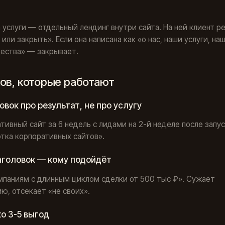
 услуги — отдельный лендинг внутри сайта. На ней клиент р
 или закрыть». Если она написана как «о нас, наши услуги, на
ества» — закрывает.
ков, которые работают
ловок про результат, не про услугу
тивный сайт за 6 недель с лидами на 2-й неделе после запуск
тка корпоративных сайтов».
аголовок — кому подойдёт
паниям с длинным циклом сделки от 500 тыс ₽». Сужает
ю, отсекает «не своих».
ко 3-5 выгод