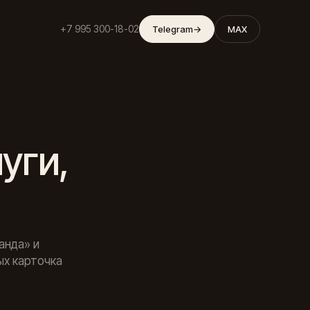
+7 995 300-18-02
Telegram
→
MAX
уги,
анда» и
ых карточка