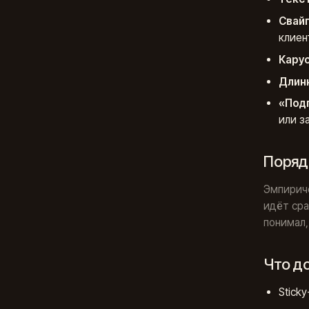
Свайп
клиен
Карус
Длинн
«Подп
или з
Поряд
Эмпириче
идёт сра
понимал,
Что д
Stick