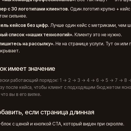
ер с 30 логотипами клиентов.
Один логотип крупно + кейс
том сильнее.
ель кейсов без цифр.
Лучше один кейс с метриками, чем ш
ый список «наших технологий».
Клиенту это не нужно.
ишитесь на рассылку».
Не на странице услуги. Тут он или 
акрывает.
ок имеет значение
ски работающий порядок: 1 → 2 → 3 → 4 → 6 → 5 → 7 → 8 →
зу после кейса, чтобы клиент с подходящим бюджетом ясн
 что вы в его вилке.
обавить, если страница длинная
y-блок с ценой и кнопкой CTA, который виден при скролле.