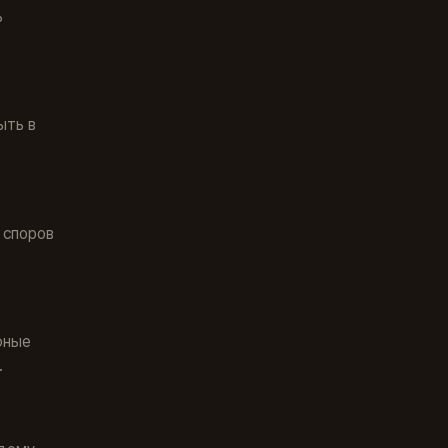
ь
ыть в
 споров
фные
.