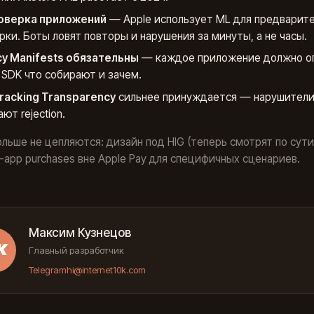
роверка приложений
— Apple использует ML для предварит
рки. Боты ловят повторы и нарушения за минуты, а не часы.
cy Manifests обязательны
— каждое приложение должно о
 SDK что собирают и зачем.
racking Transparency
сильнее принуждается — нарушител
ют rejection.
ольше не цепляются: дизайн под HIG (теперь смотрят по сути,
in-app purchases вне Apple Pay для специфичных сценариев.
Максим Кузнецов
К
Главный разработчик
Telegram
hi@internet10k.com