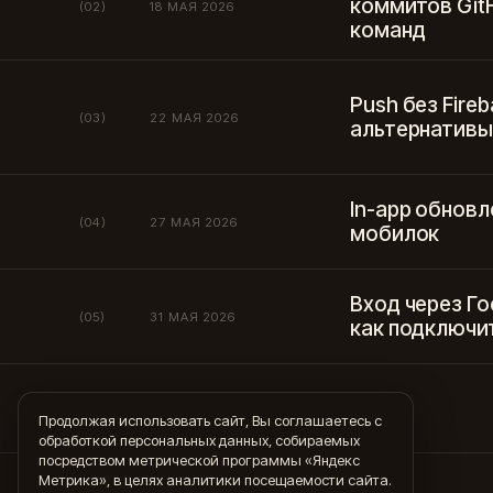
коммитов GitH
(02)
18 МАЯ 2026
команд
Push без Fire
(03)
22 МАЯ 2026
альтернативы
In-app обновл
(04)
27 МАЯ 2026
мобилок
Вход через Го
(05)
31 МАЯ 2026
как подключит
Продолжая использовать сайт, Вы соглашаетесь с
обработкой персональных данных, собираемых
посредством метрической программы «Яндекс
Метрика», в целях аналитики посещаемости сайта.