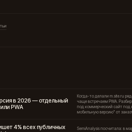
тьи
Когда-то делали m.site.ru р
рсия в 2026 — отдельный
чаще встречаем PWA. Разбир
 или PWA
под коммерческий сайт под к
мобильную версию" от заказ
пишет 4% всех публичных
SemiAnalysis посчитала: в м