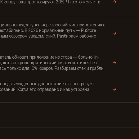
→
К концу года прогнозируют 20%. Что это меняет в
ициально недоступен через российские приложения с
нестабильно. В 2026 нормальный путь — RuStore
→
енным сервером уведомлений. Разбираем рабочие
атель обновит приложение из стора — больно. In-
→
 дают контроль: критический фикс выкатился без
сь только для 10% юзеров. Разбираем стек и грабли.
ёт подтверждённые данные клиента, но требует
→
ований. Когда это оправдано и как устроена