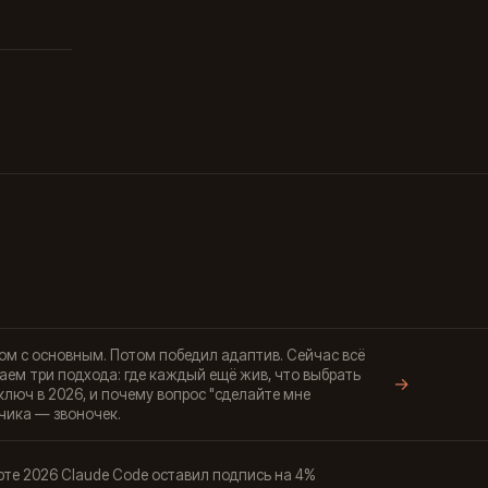
ядом с основным. Потом победил адаптив. Сейчас всё
аем три подхода: где каждый ещё жив, что выбрать
→
люч в 2026, и почему вопрос "сделайте мне
чика — звоночек.
арте 2026 Claude Code оставил подпись на 4%