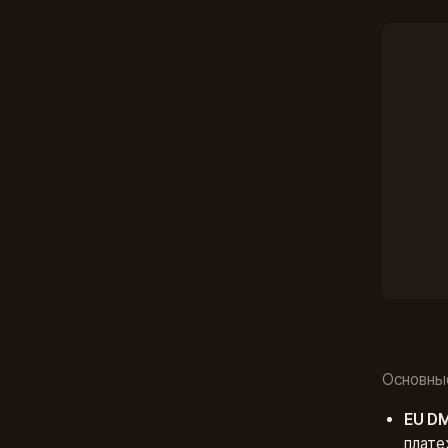
Основны
EU D
плате