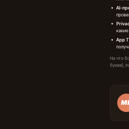
AI-п
прове
Priva
какие
App T
получа
На что б
букве), 
М