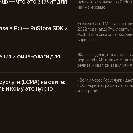
ub — что это значит для
публичных коммитов GitHub. 
найме и ревью.
Firebase Cloud Messaging оф
base в РФ — RuStore SDK и
2022 года, апдейты ловить 
Push SDK и связка с собств
варианты.
Ждать неделю, пока пользов
ения и фиче-флаги для
app update API и фиче-флаги
релиза, новая фича включила
«Войти через Госуслуги» да
суслуги (ЕСИА) на сайте:
ГОСТ-криптографии и соглас
ь и кому это нужно
интеграция.