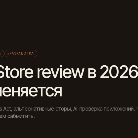
Л
E
#РАЗРАБОТКА
Store review в 202
меняется
ets Act, альтернативные сторы, AI-проверка приложений.
ем сабмитить.