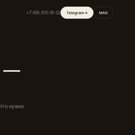
+7 995 300-18-02
Telegram
→
MAX
6 —
 Что нужно