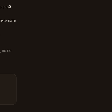
ельной
писывать
и
 не по