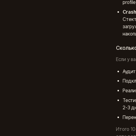
profi
Crash
Стект
загру
накоп
Сколько
Если у в
Аудит
Подкл
Реали
Тести
2-3 д
Перен
Итого 10