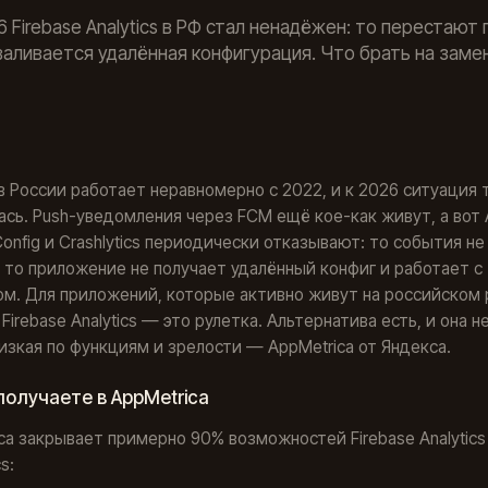
 Firebase Analytics в РФ стал ненадёжен: то перестают
валивается удалённая конфигурация. Что брать на замен
 в России работает неравномерно с 2022, и к 2026 ситуация 
ась. Push-уведомления через FCM ещё кое-как живут, а вот A
onfig и Crashlytics периодически отказывают: то события не
 то приложение не получает удалённый конфиг и работает с
м. Для приложений, которые активно живут на российском 
Firebase Analytics — это рулетка. Альтернатива есть, и она не
изкая по функциям и зрелости — AppMetrica от Яндекса.
получаете в AppMetrica
ca закрывает примерно 90% возможностей Firebase Analytics
s: