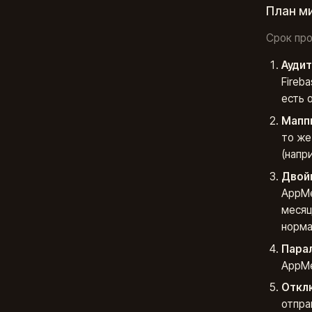
План ми
Срок про
Аудит
Fireb
есть 
Мапп
то же
(напр
Двой
AppMe
месяц
норма
Пара
AppMe
Отклю
отпра