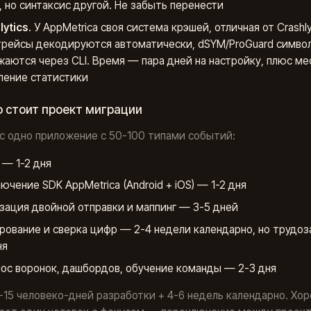
le, но синтаксис другой. Не забыть перенести
lytics
. У AppMetrica своя система крэшей, отличная от Crashly
рейсы декодируются автоматически, dSYM/ProGuard симво
жаются через CLI. Время — пара дней на настройку, плюс ме
ление статистики
 стоит проект миграции
ас одно приложение с 50-100 типами событий:
 — 1-2 дня
ючение SDK AppMetrica (Android + iOS) — 1-2 дня
зация двойной отправки и маппинг — 3-5 дней
рование и сверка цифр — 2-4 недели календарно, но трудо
ня
ос воронок, дашбордов, обучение команды — 2-3 дня
-15 человеко-дней разработки + 4-6 недель календарно. Хор