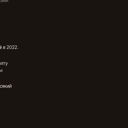
тами
ё в 2022.
олту
ты
всякий