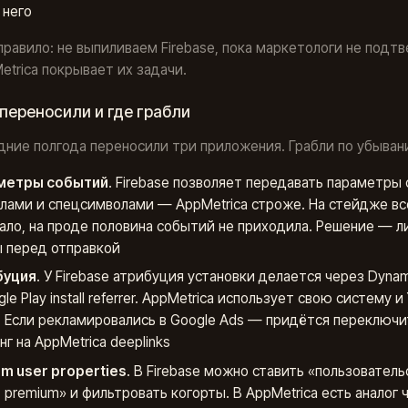
 него
правило: не выпиливаем Firebase, пока маркетологи не подтв
etrica покрывает их задачи.
переносили и где грабли
дние полгода переносили три приложения. Грабли по убыван
метры событий
. Firebase позволяет передавать параметры 
лами и спецсимволами — AppMetrica строже. На стейдже вс
ало, на проде половина событий не приходила. Решение — л
 перед отправкой
буция
. У Firebase атрибуция установки делается через Dynam
le Play install referrer. AppMetrica использует свою систему и
t. Если рекламировались в Google Ads — придётся переключи
нг на AppMetrica deeplinks
m user properties
. В Firebase можно ставить «пользователь
= premium» и фильтровать когорты. В AppMetrica есть аналог 