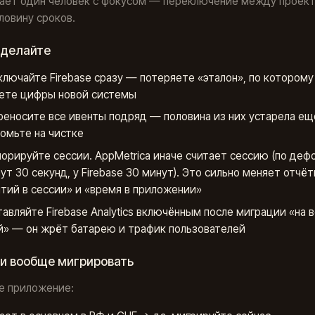
лает один человек с фокусом — переключение между проек
ловину сроков.
 делайте
ключайте Firebase сразу — потеряете «эталон», по которому
ете цифры новой системы
реносите все ивенты подряд — половина из них устарела ещ
омьте на чистке
норируйте сессии. AppMetrica иначе считает сессию (по деф
ут 30 секунд, у Firebase 30 минут). Это сильно меняет отчё
тий в сессии» и «время в приложении»
тавляйте Firebase Analytics включённым после миграции «на 
й» — он жрёт батарею и трафик пользователей
ли вообще мигрировать
е приложение: