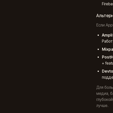
Fireba
Альтерн
Если App
Ampli
Работ
Mixpa
Post
+ fea
Devt
подде
Для боль
медиа, б
глубокой
лучше.