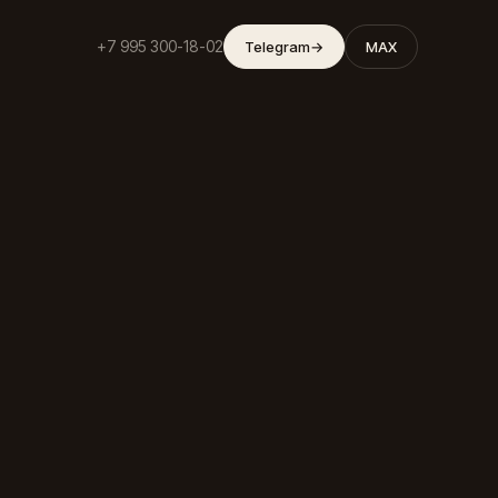
+7 995 300-18-02
Telegram
→
MAX