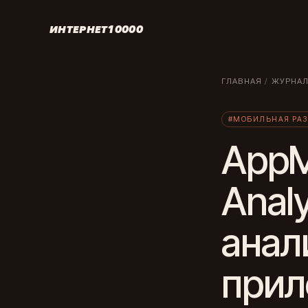
ИНТЕРНЕТ10000
ГЛАВНАЯ
/
ЖУРНА
#МОБИЛЬНАЯ РАЗ
AppMe
Analy
анал
прил