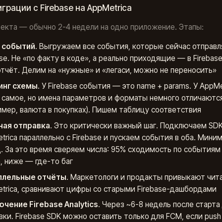
грации с Firebase на AppMetrica
екта — обычно 2-4 недели на одно приложение. Этапы:
 событий
. Выгружаем все события, которые сейчас отправл
ase. Не «по факту в коде», а реально приходящие — в Firebase 
отчёт. Делим на «нужные» и «легаси, можно не переносить»
инг схемы
. У Firebase события — это name + params. У AppM
 самое, но имена параметров и форматы немного отличаютс
имер, валюта в покупках). Пишем таблицу соответствия
ная отправка
. Это критически важный шаг. Подключаем SD
trica параллельно с Firebase и пускаем события в оба. Мини
. За это время сверяем числа: 95% сходимость по события
, ниже — где-то баг
ллельные отчёты
. Маркетологи и продакты привыкают чит
trica, сравнивают цифры со старыми Firebase-дашбордами
чение Firebase Analytics
. Через ~6-8 недель после старта
вки. Firebase SDK можно оставить только для FCM, если push