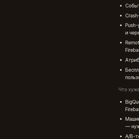
Событ
Crash
Push-
и чер
Remote
Fireba
Атриб
Беспл
польз
Что хуже
BigQu
Fireb
Машин
— нуж
A/B-т