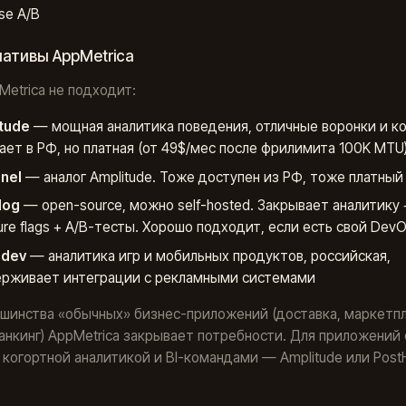
se A/B
ативы AppMetrica
Metrica не подходит:
tude
— мощная аналитика поведения, отличные воронки и ко
ает в РФ, но платная (от 49$/мес после фрилимита 100K MTU
nel
— аналог Amplitude. Тоже доступен из РФ, тоже платный
Hog
— open-source, можно self-hosted. Закрывает аналитику 
ture flags + A/B-тесты. Хорошо подходит, если есть свой Dev
odev
— аналитика игр и мобильных продуктов, российская,
рживает интеграции с рекламными системами
шинства «обычных» бизнес-приложений (доставка, маркетпл
анкинг) AppMetrica закрывает потребности. Для приложений 
 когортной аналитикой и BI-командами — Amplitude или Post