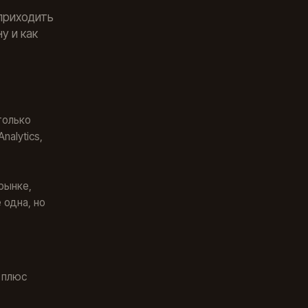
 приходить
у и как
только
nalytics,
рынке,
 одна, но
 плюс