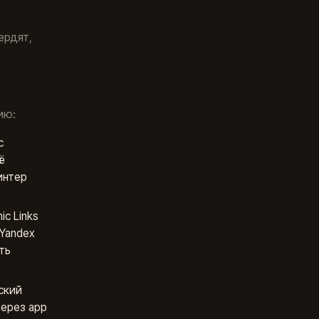
ердят,
ию:
с
ё
интер
ic Links
 Yandex
ть
ский
через app