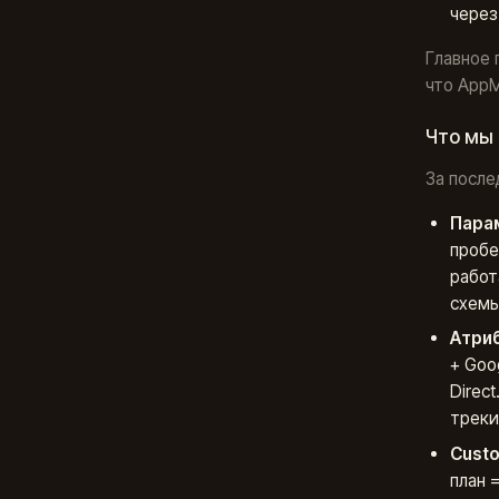
через
Главное 
что AppM
Что мы 
За после
Пара
пробе
работ
схемы
Атри
+ Goog
Direc
треки
Custo
план 