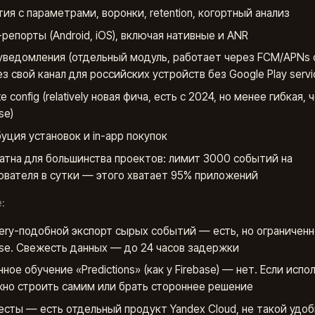
ия с параметрами, воронки, retention, когортный анализ
-репорты (Android, iOS), включая нативные и ANR
уведомления (отдельный модуль, работает через FCM/APNs
ез свой канал для российских устройств без Google Play servi
 config (relatively новая фича, есть с 2024, но менее гибкая, 
se)
уция установок и in-app покупок
атна для большинства проектов: лимит 3000 событий на
ователя в сутки — этого хватает 95% приложений
:
ery-подобной экспорт сырых событий — есть, но ограниченн
ase. Свежесть данных — до 24 часов задержки
ное обучение «Predictions» (как у Firebase) — нет. Если испо
но строить самим или брать стороннее решение
есты — есть отдельный продукт Yandex Cloud, не такой удоб