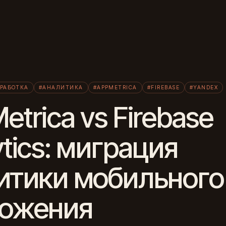
Л
РАБОТКА
#АНАЛИТИКА
#APPMETRICA
#FIREBASE
#YANDEX
trica vs Firebase
tics: миграция
итики мобильного
ожения