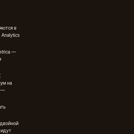
яются в
Analytics
etrica —
я
K
мум на
м —
ать
 двойной
 идут