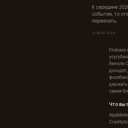
К середине 2026
события, то от
переехать.
21 МАЯ 2026
Firebase
усугубил
Remote C
доходят,
фоллбэко
держать 
самая бл
Что вы 
AppMetri
Crashlytic