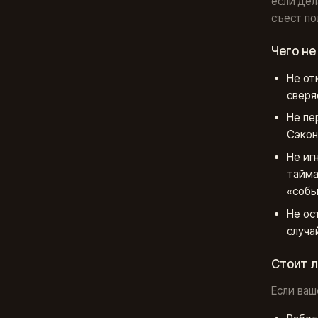
если де
съест по
Чего не
Не от
сверя
Не пе
Сэкон
Не иг
тайма
«собы
Не ос
случа
Стоит 
Если ваш