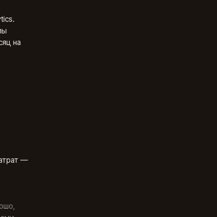
tics.
лы
сяц на
затрат —
ошо,