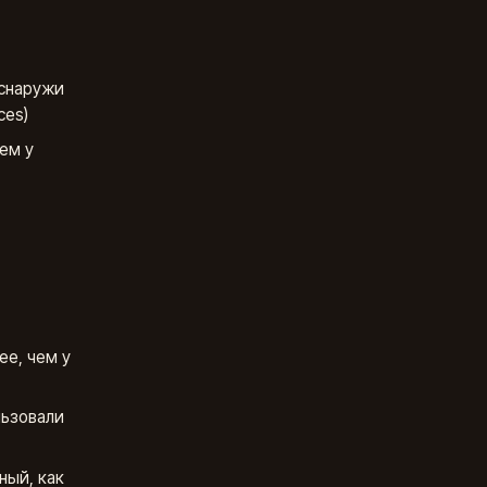
 снаружи
ces)
чем у
ее, чем у
льзовали
ный, как