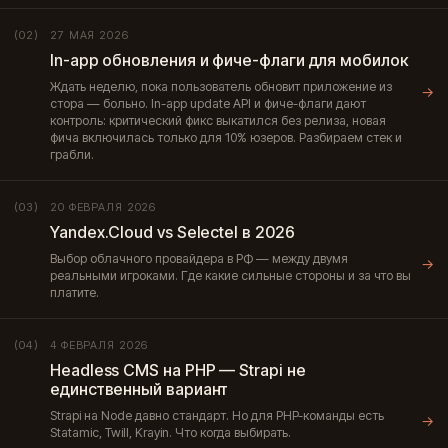
27 МАЯ 2026
(02)
In-app обновления и фиче-флаги для мобилок
Ждать неделю, пока пользователь обновит приложение из
→
стора — больно. In-app update API и фиче-флаги дают
контроль: критический фикс выкатился без релиза, новая
фича включилась только для 10% юзеров. Разбираем стек и
грабли.
20 ФЕВРАЛЯ 2026
(03)
Yandex.Cloud vs Selectel в 2026
Выбор облачного провайдера в РФ — между двумя
→
реальными игроками. Где какие сильные стороны и за что вы
платите.
4 ФЕВРАЛЯ 2026
(04)
Headless CMS на PHP — Strapi не
единственный вариант
Strapi на Node давно стандарт. Но для PHP-команды есть
→
Statamic, Twill, Krayin. Что когда выбирать.