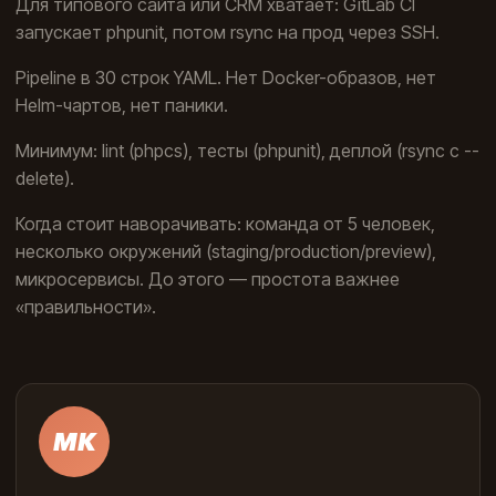
Для типового сайта или CRM хватает: GitLab CI
запускает phpunit, потом rsync на прод через SSH.
Pipeline в 30 строк YAML. Нет Docker-образов, нет
Helm-чартов, нет паники.
Минимум: lint (phpcs), тесты (phpunit), деплой (rsync с --
delete).
Когда стоит наворачивать: команда от 5 человек,
несколько окружений (staging/production/preview),
микросервисы. До этого — простота важнее
«правильности».
МК