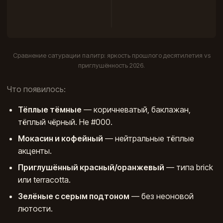
Сравнение сатурации палитр: яркость прошлого десятилетия vs
приглушённость 2026.
Что появилось:
Тёплые тёмные
— коричневатый, баклажан,
тёплый чёрный. Не #000.
Мокасин и кофейный
— нейтральные тёплые
акценты.
Приглушённый красный/оранжевый
— типа brick
или terracotta.
Зелёные с серым подтоном
— без неоновой
лютости.