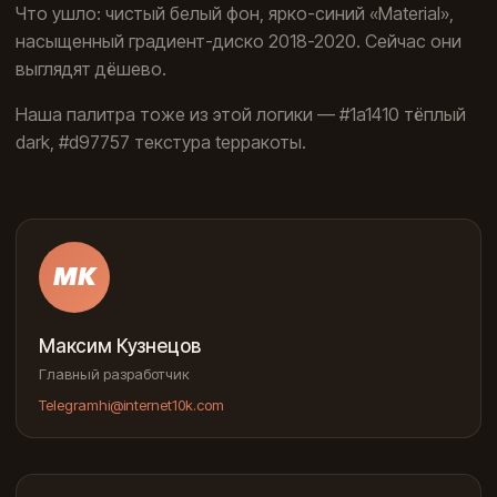
Что ушло: чистый белый фон, ярко-синий «Material»,
насыщенный градиент-диско 2018-2020. Сейчас они
выглядят дёшево.
Наша палитра тоже из этой логики — #1a1410 тёплый
dark, #d97757 тeкстура tерракоты.
МК
Максим Кузнецов
Главный разработчик
Telegram
hi@internet10k.com