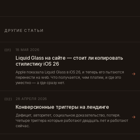
ДРУГИЕ СТАТЬИ
18 МАЯ 2026
(01)
Liquid Glass на сайте — стоит ли копировать
стилистику iOS 26
Apple показала Liquid Glass в iOS 26, и теперь его пытаются
→
перенести на web. Что получается, чем платим, и где это
уместно — а где сразу нет.
28 АПРЕЛЯ 2026
(02)
Конверсионные триггеры на лендинге
Дефицит, авторитет, социальное доказательство, потеря.
→
Четыре триггера которые работают двадцать лет и работают
сейчас.