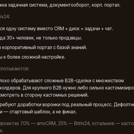
жна задачная система, документооборот, корп. портал.
rix24:
ся одну систему вместо CRM + диск + задачи + чат.
да 30+ человек, не только продавцы.
 корпоративный портал с базой знаний.
ы к более сложной настройке.
спотыкаются:
лохо обрабатывают сложные B2B-сделки с множеством
холдеров. Для крупного B2B нужно либо сильно кастомизиро
смотреть в сторону кастомных решений.
ребуют доработки воронки под реальный процесс. Дефолтн
и — стартовый шаблон, а не финал.
проектах 70% — amoCRM, 25% — Bitrix24, остальное — касто
e.