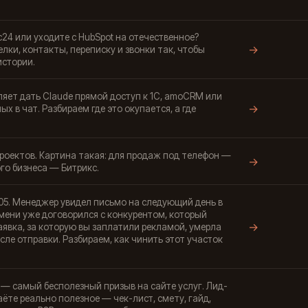
4 или уходите с HubSpot на отечественное?
→
елки, контакты, переписку и звонки так, чтобы
истории.
оляет дать Claude прямой доступ к 1С, amoCRM или
→
ных в чат. Разбираем где это окупается, а где
проектов. Картина такая: для продаж под телефон —
→
го бизнеса — Битрикс.
:05. Менеджер увидел письмо на следующий день в
емени уже договорился с конкурентом, который
→
аявка, за которую вы заплатили рекламой, умерла
сле отправки. Разбираем, как чинить этот участок
— самый бесполезный призыв на сайте услуг. Лид-
аёте реально полезное — чек-лист, смету, гайд,