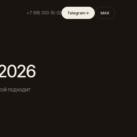
+7 995 300-18-02
Telegram
→
MAX
 2026
кой подходит