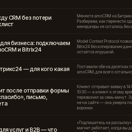
Меняете amoCRM на Битрикс2
ду CRM без потери
Разбираем, как перенести сд
клист
менеджеры не остались без 
Model Context Protocol позв
для бизнеса: подключаем
Bitrix24 без копирования дан
moCRM и Bitrix24
остаётся игрушкой.
Поставили обе на десятках 
трикс24 — для кого какая
amoCRM, для всего остально
Клиент отправил заявку в 14
ит после отправки формы
10:30 — а клиент к этому вр
спасибо», письмо,
перезвонил за семь минут. З
ета
не на сайте — она умерла по
воронки.
«Подпишитесь на рассылку» 
магнит работает, когда вы д
ля услуг и B2B — что