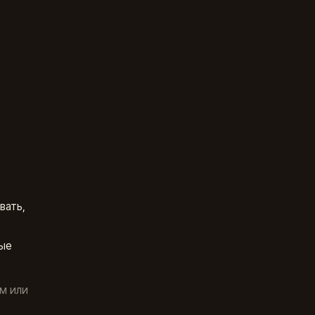
вать,
ые
м или