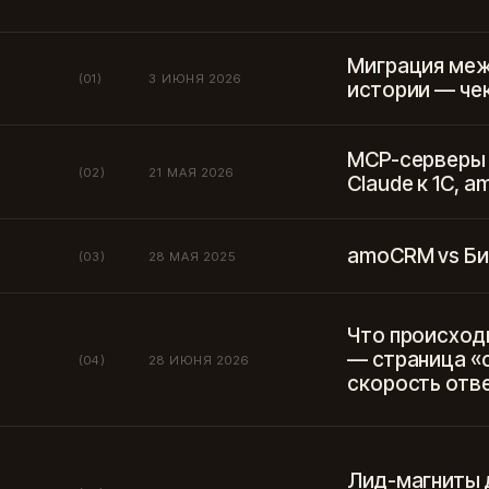
Миграция меж
(01)
3 ИЮНЯ 2026
истории — че
MCP-серверы 
(02)
21 МАЯ 2026
Claude к 1С, a
amoCRM vs Би
(03)
28 МАЯ 2025
Что происход
— страница «
(04)
28 ИЮНЯ 2026
скорость отв
Лид-магниты д