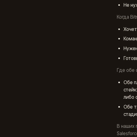
Не ну
Когда Bit
Хочет
Коман
Нужен
Готов
Где обе 
Обе п
стейк
либо 
Обе т
стади
В наших 
Salesforc