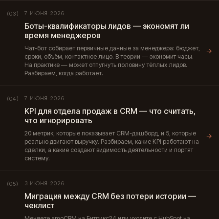
7 ИЮНЯ 2026
(03)
Боты-квалификаторы лидов — экономят ли
время менеджеров
Чат-бот собирает первичные данные за менеджера: бюджет,
→
сроки, объём, контактное лицо. В теории — экономит часы.
На практике — может отпугнуть половину тёплых лидов.
Разбираем, когда работает.
7 ИЮНЯ 2026
(04)
KPI для отдела продаж в CRM — что считать,
что игнорировать
20 метрик, которые показывает CRM-дашборд, и 5, которые
→
реально двигают выручку. Разбираем, какие KPI работают на
сделки, а какие создают видимость деятельности и портят
систему.
3 ИЮНЯ 2026
(05)
Миграция между CRM без потери истории —
чеклист
Меняете amoCRM на Битрикс24 или уходите с HubSpot на