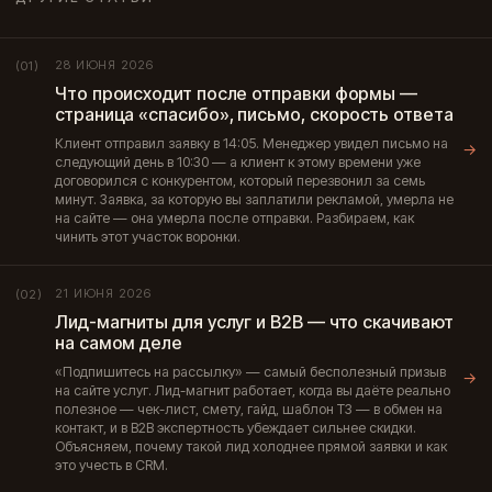
28 ИЮНЯ 2026
(01)
Что происходит после отправки формы —
страница «спасибо», письмо, скорость ответа
Клиент отправил заявку в 14:05. Менеджер увидел письмо на
→
следующий день в 10:30 — а клиент к этому времени уже
договорился с конкурентом, который перезвонил за семь
минут. Заявка, за которую вы заплатили рекламой, умерла не
на сайте — она умерла после отправки. Разбираем, как
чинить этот участок воронки.
21 ИЮНЯ 2026
(02)
Лид-магниты для услуг и B2B — что скачивают
на самом деле
«Подпишитесь на рассылку» — самый бесполезный призыв
→
на сайте услуг. Лид-магнит работает, когда вы даёте реально
полезное — чек-лист, смету, гайд, шаблон ТЗ — в обмен на
контакт, и в B2B экспертность убеждает сильнее скидки.
Объясняем, почему такой лид холоднее прямой заявки и как
это учесть в CRM.