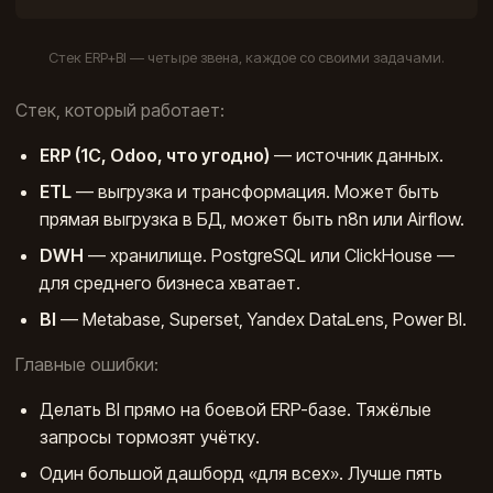
Стек ERP+BI — четыре звена, каждое со своими задачами.
Стек, который работает:
ERP (1С, Odoo, что угодно)
— источник данных.
ETL
— выгрузка и трансформация. Может быть
прямая выгрузка в БД, может быть n8n или Airflow.
DWH
— хранилище. PostgreSQL или ClickHouse —
для среднего бизнеса хватает.
BI
— Metabase, Superset, Yandex DataLens, Power BI.
Главные ошибки:
Делать BI прямо на боевой ERP-базе. Тяжёлые
запросы тормозят учётку.
Один большой дашборд «для всех». Лучше пять