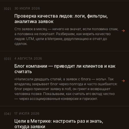
30 ИЮЛЯ 2026
(02)
Проверка качества лидов: логи, фильтры,
аналитика заявок
Сто заявок в месяц — ничего не значат, если половина спам,
→
а половина не покупает. Разбираем, как мерить качество
лидов: UTM, цели в Метрике, дедупликацию и отчёт до
сделок.
4 АВГУСТА 2026
(03)
Блог компании — приводит ли клиентов и как
считать
«Написали двадцать статей, а заявок с блога — ноль». Так
→
владелец закрывает блог через полгода и часто ошибается:
блог редко приносит заявку в лоб, он греет и возвращает
человека позже. Показываем, как считать его вклад честно
— через ассоциированные конверсии и горизонт.
17 ИЮЛЯ 2026
(04)
Цели в Метрике: настроить раз и знать,
откуда заявки