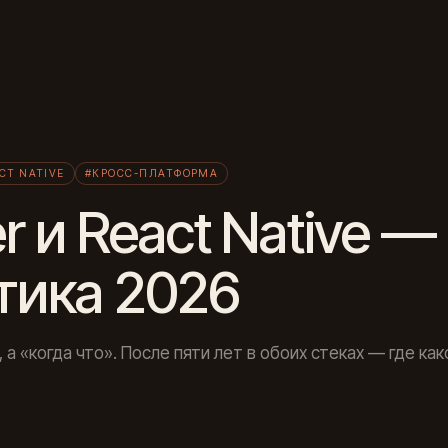
Л
CT NATIVE
#КРОСС-ПЛАТФОРМА
er и React Native —
тика 2026
 а «когда что». После пяти лет в обоих стеках — где ка