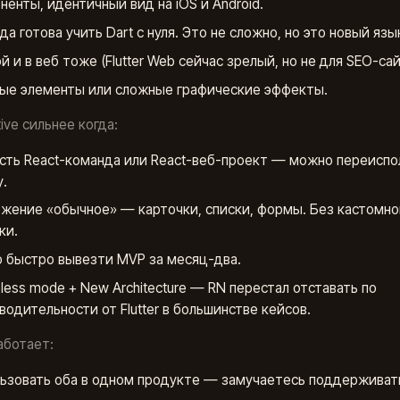
ненты, идентичный вид на iOS и Android.
да готова учить Dart с нуля. Это не сложно, но это новый язы
й и в веб тоже (Flutter Web сейчас зрелый, но не для SEO-сай
ые элементы или сложные графические эффекты.
ive сильнее когда:
сть React-команда или React-веб-проект — можно переиспо
у.
жение «обычное» — карточки, списки, формы. Без кастомно
ки.
 быстро вывезти MVP за месяц-два.
eless mode + New Architecture — RN перестал отставать по
водительности от Flutter в большинстве кейсов.
аботает:
ьзовать оба в одном продукте — замучаетесь поддерживат