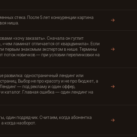
енных стека. После 5 лет конкуренции картина
→
воя ниша.
овами «хочу заказать». Сначала он гуглит
, «чем ламинат отличается от кварцвинила». Если
→
тали первым знакомым экспертом в нише. Термины
т поток новичков — при условии перелинковки на
е развилка: одностраничный лендинг или
траниц. Выбор не про красоту и не про бюджет, а
→
 Лендинг — под рекламу и один оффер,
и каталог. Главная ошибка — один лендинг на
ты, один подрядчик. Считаем, когда абонентка
→
а когда наоборот.