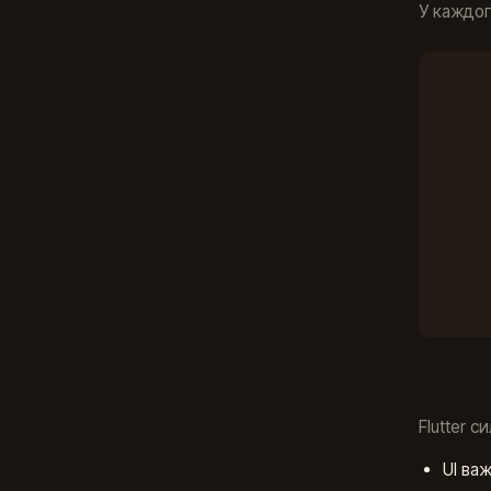
У каждог
Flutter с
UI ва