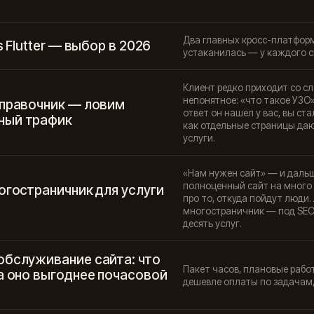
Два главных кросс-платформ
s Flutter — выбор в 2026
устаканилась — у каждого с
Клиент редко приходит со сл
непонятное: «что такое УЗО»
справочник — ловим
ответ он нашёл у вас, вы с
ный трафик
как отдельные страницы даю
услуги.
«Нам нужен сайт» — и дальш
полноценный сайт на много с
огостраничник для услуги
про то, откуда пойдут люди.
многостраничник — под SEO 
десять услуг.
обслуживание сайта: что
Пакет часов, плановые рабо
а оно выгоднее почасовой
дешевле оплаты по задачам, 