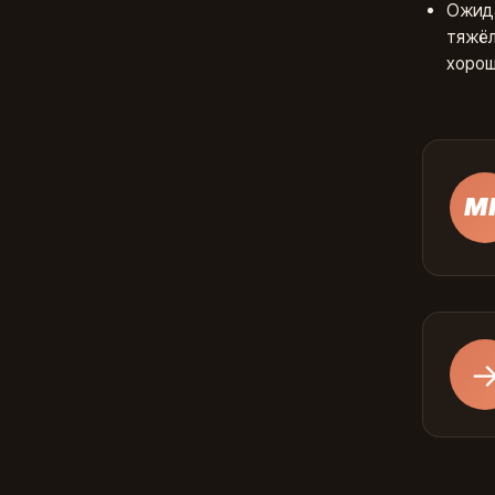
Ожида
тяжёл
хорош
М