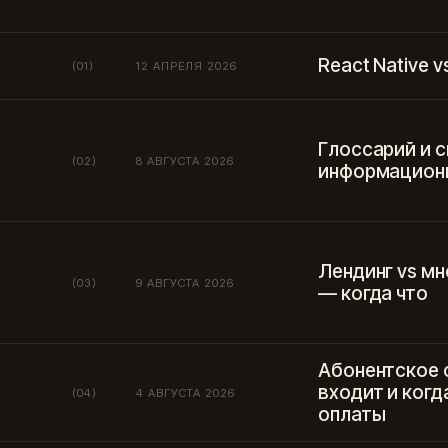
React Native v
(01)
12 АПРЕЛЯ 2026
Глоссарий и 
(02)
8 АВГУСТА 2026
информацион
Лендинг vs мн
(03)
9 АВГУСТА 2026
— когда что
Абонентское 
входит и когд
(04)
4 АВГУСТА 2026
оплаты