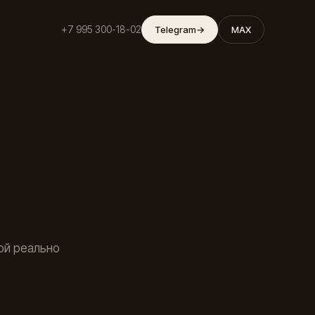
+7 995 300-18-02
Telegram
→
MAX
кой реально