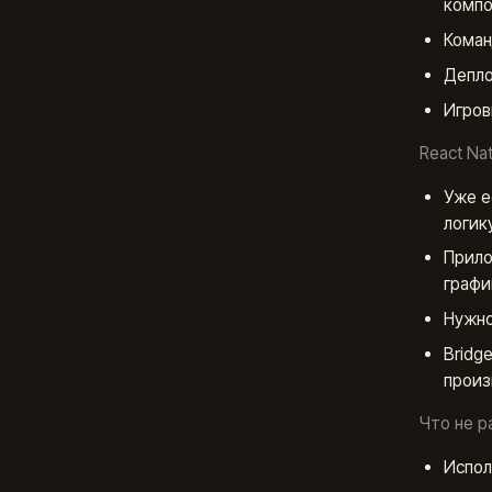
компо
Коман
Депло
Игров
React Nat
Уже е
логик
Прило
графи
Нужно
Bridg
произ
Что не р
Испол