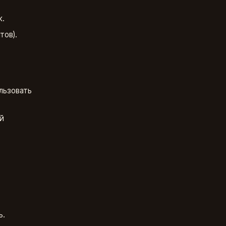
к.
тов).
льзовать
й
ь.