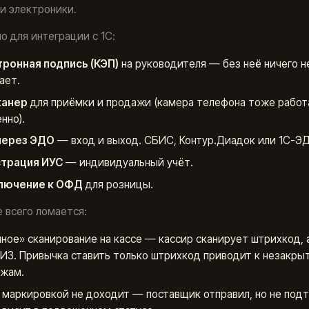
и электроники.
о для интеграции с 1С:
ронная подпись (КЭП)
на руководителя — без неё ничего н
ает.
канер
для приёмки и продажи (камера телефона тоже работа
нно).
через ЭДО
— вход и выход. СБИС, Контур.Диадок или 1С-Э
страция ИУС
— индивидуальный учёт.
лючение к ОФД
для розницы.
 всего ломается:
ное» сканирование на кассе — кассир сканирует штрихкод, 
ИЗ. Привычка ставить только штрихкод приводит к незакр
жам.
 маркировкой не доходит — поставщик отправил, но не под