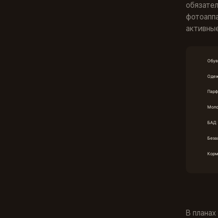
обязател
фотоаппа
активные
В планах