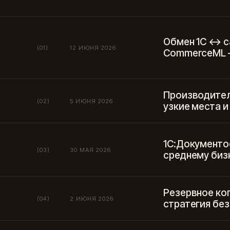
Обмен 1С ↔ с
(01)
12 ИЮНЯ 2026
CommerceML —
Производител
(02)
5 ИЮНЯ 2026
узкие места и
1С:Документо
(03)
30 МАЯ 2026
среднему биз
Резервное ко
(04)
2 ИЮНЯ 2026
стратегия без