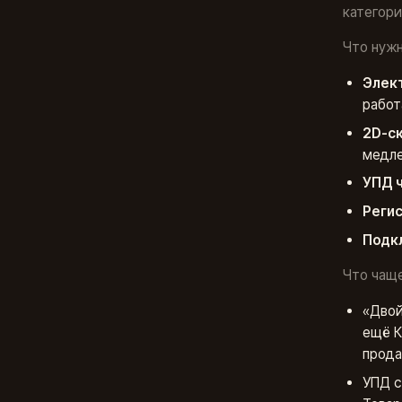
категори
Что нужн
Элект
работ
2D-с
медле
УПД 
Реги
Подк
Что чаще
«Двой
ещё К
прода
УПД с