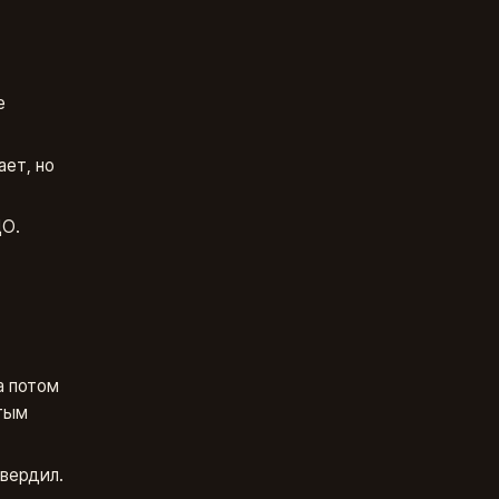
е
ет, но
ДО.
а потом
ытым
твердил.