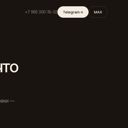
+7 995 300-18-02
Telegram
→
MAX
что
овки —