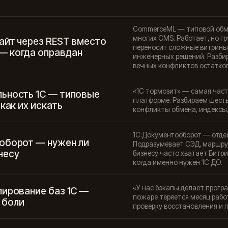
CommerceML — типовой обмен
многих CMS. Работает, но гру
айт через REST вместо
переносит сложные витрины.
 когда оправдан
инженерных решений. Разбира
вечных конфликтов остатков
«1С тормозит» — самая част
ьность 1С — типовые
платформе. Разбираем шесть
 как их искать
конфликты обмена, индексы,
1С:Документооборот — отдел
оборот — нужен ли
Подразумевает СЭД, маршрут
несу
бизнесу часто хватает Битрик
когда именно нужен 1С:ДО.
«У нас бэкапы делает програ
пирование баз 1С —
пожаре теряется месяц работ
 боли
проверку восстановления и п