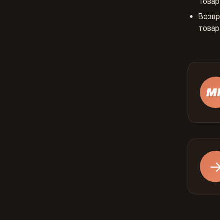
Товар
Возвр
товар
М