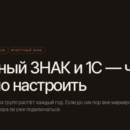
Л
ВКА
#ЧЕСТНЫЙ ЗНАК
ный ЗНАК и 1С — 
о настроить
х групп растёт каждый год. Если до сих пор вне маркир
пора ли уже подключаться.