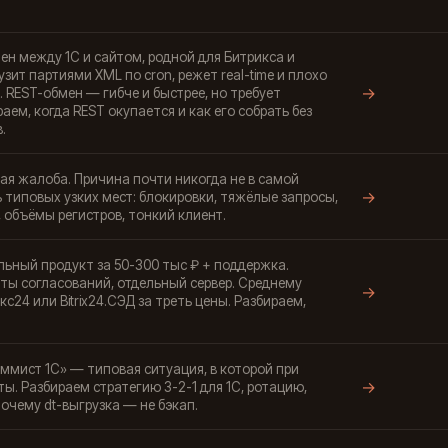
 между 1С и сайтом, родной для Битрикса и
зит партиями XML по cron, режет real-time и плохо
→
 REST-обмен — гибче и быстрее, но требует
ем, когда REST окупается и как его собрать без
.
ая жалоба. Причина почти никогда не в самой
→
 типовых узких мест: блокировки, тяжёлые запросы,
 объёмы регистров, тонкий клиент.
ьный продукт за 50-300 тыс ₽ + поддержка.
ы согласований, отдельный сервер. Среднему
→
с24 или Bitrix24.СЭД за треть цены. Разбираем,
ммист 1С» — типовая ситуация, в которой при
→
ы. Разбираем стратегию 3-2-1 для 1С, ротацию,
очему dt-выгрузка — не бэкап.