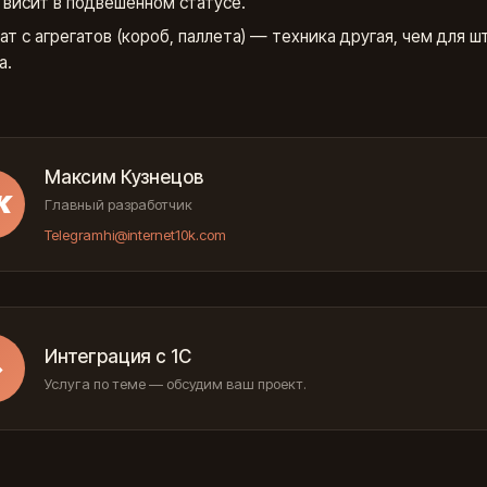
 висит в подвешенном статусе.
ат с агрегатов (короб, паллета) — техника другая, чем для ш
а.
Максим Кузнецов
К
Главный разработчик
Telegram
hi@internet10k.com
Интеграция с 1С
→
Услуга по теме — обсудим ваш проект.