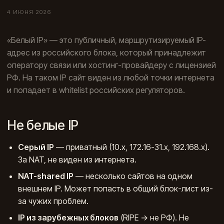
4 ИЮНЯ 2026
«Белый IP» — это публичный, маршрутизируемый IP-
адрес из российского блока, который принадлежит
оператору связи или хостинг-провайдеру с лицензией
РФ. На таком IP сайт виден из любой точки интернета
и попадает в whitelist российских регуляторов.
Не белые IP
Серый IP
— приватный (10.x, 172.16-31.x, 192.168.x).
За NAT, не виден из интернета.
NAT-shared IP
— несколько сайтов на одном
внешнем IP. Может попасть в общий блок-лист из-
за чужих проблем.
IP из зарубежных блоков
(RIPE → не РФ). Не