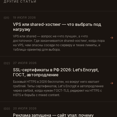
ДРУГИЕ СТАТЬИ
19 ИЮЛЯ 2026
(01)
VPS или shared-хостинг — что выбрать под
нагрузку
VPS или shared — вопрос не «что лучше», а «что
→
достаточно». Где заканчивается shared-хостинг, когда пора
на VPS, чем опасны соседи по серверу и тихие лимиты, и
таблица-ориентир для выбора.
27 ИЮЛЯ 2026
(02)
SSL-сертификаты в РФ 2026: Let's Encrypt,
ГОСТ, автопродление
Базовый HTTPS в 2026 бесплатен, но вокруг него хватает
→
граблей. Типы сертификатов, Let's Encrypt и автопродление
через certbot, когда нужен ГОСТ-TLS, редирект на HTTPS с
HSTS и борьба с mixed content.
20 ИЮЛЯ 2026
(03)
Реклама запущена — сайт упал: почему