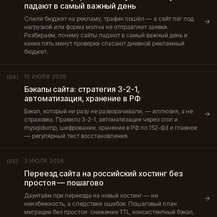
падают в самый важный день
Слили бюджет на рекламу, трафик пошёл — а сайт лёг под
→
нагрузкой или форма молча не отправляет заявки.
Разбираем, почему сайты падают в самый важный день и
какие пять минут проверки спасают дневной рекламный
бюджет.
15 ИЮЛЯ 2026
(04)
Бэкапы сайта: стратегия 3-2-1,
автоматизация, хранение в РФ
Бэкап, который ни разу не разворачивали, — иллюзия, а не
→
страховка. Правило 3-2-1, автоматизация через cron и
mysqldump, шифрование, хранение в РФ по 152-ФЗ и главное
— регулярный тест восстановления.
3 ИЮЛЯ 2026
(05)
Переезд сайта на российский хостинг без
простоя — пошагово
Даунтайм при переезде на новый хостинг — не
→
неизбежность, а следствие ошибок. Пошаговый план
миграции без простоя: снижение TTL, консистентный бэкап,