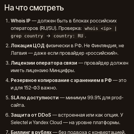
На что смотреть
Whois IP
— должен быть в блоках российских
операторов (RU/SU). Проверка:
whois <ip> |
→
.
grep country
country: RU
Локация ЦОД
физически в РФ. Не Финляндия, не
Латвия — даже если провайдер «российский».
Лицензии оператора связи
— провайдер должен
иметь лицензию Минцифры.
Резервное копирование с хранением в РФ
— это
и для 152-ФЗ важно.
SLA по доступности
— минимум 99.9% для prod-
сайта.
Защита от DDoS
— встроенная или как опция. У
Selectel и Yandex Cloud — на уровне платформы.
Биллинг в рублях
— без подвоха с конвертацией.