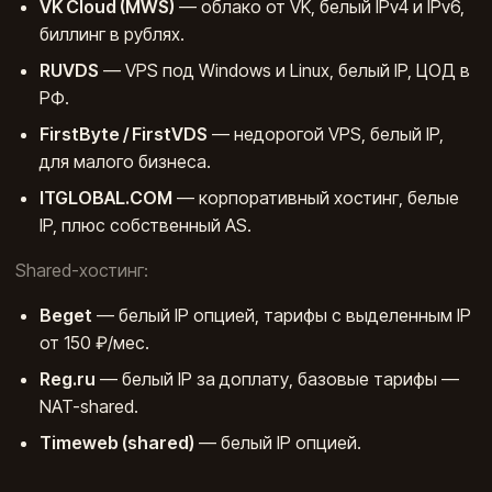
VK Cloud (MWS)
— облако от VK, белый IPv4 и IPv6,
биллинг в рублях.
RUVDS
— VPS под Windows и Linux, белый IP, ЦОД в
РФ.
FirstByte / FirstVDS
— недорогой VPS, белый IP,
для малого бизнеса.
ITGLOBAL.COM
— корпоративный хостинг, белые
IP, плюс собственный AS.
Shared-хостинг:
Beget
— белый IP опцией, тарифы с выделенным IP
от 150 ₽/мес.
Reg.ru
— белый IP за доплату, базовые тарифы —
NAT-shared.
Timeweb (shared)
— белый IP опцией.