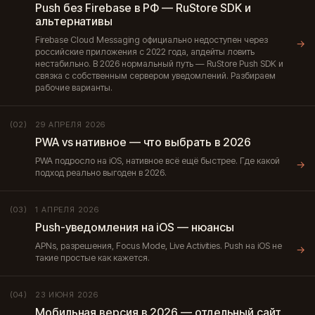
Push без Firebase в РФ — RuStore SDK и
альтернативы
Firebase Cloud Messaging официально недоступен через
→
российские приложения с 2022 года, апдейты ловить
нестабильно. В 2026 нормальный путь — RuStore Push SDK и
связка с собственным сервером уведомлений. Разбираем
рабочие варианты.
29 АПРЕЛЯ 2026
(02)
PWA vs нативное — что выбрать в 2026
PWA подросло на iOS, нативное всё ещё быстрее. Где какой
→
подход реально выгоден в 2026.
1 АПРЕЛЯ 2026
(03)
Push-уведомления на iOS — нюансы
APNs, разрешения, Focus Mode, Live Activities. Push на iOS не
→
такие простые как кажется.
23 ИЮНЯ 2026
(04)
Мобильная версия в 2026 — отдельный сайт,