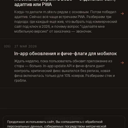
адаптив или PWA
Когда-то делали m.site.ru рядом с основным. Потом победил
→
адаптив. Сейчас всё чаще встречаем PWA. Разбираем три
подхода: где каждый ещё жив, что выбрать под коммерческий
сайт под ключ в 2026, и почему вопрос "сделайте мне
мобильную версию" от заказчика — звоночек.
27 МАЯ 2026
(05)
In-app обновления и фиче-флаги для мобилок
Ждать неделю, пока пользователь обновит приложение из
→
стора — больно. In-app update API и фиче-флаги дают
контроль: критический фикс выкатился без релиза, новая
фича включилась только для 10% юзеров. Разбираем стек и
грабли.
ИНТЕРНЕТ10000
Продолжая использовать сайт, Вы соглашаетесь с обработкой
персональных данных, собираемых посредством метрической