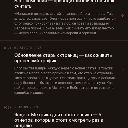
Блог компании — приводит ли клиентов и как
считать
«Написали двадцать статей, а заявок с блога — ноль». Так
→
владелец закрывает блог через полгода и часто ошибается:
блог редко приносит заявку в лоб, он греет и возвращает
человека позже. Показываем, как считать его вклад честно
— через ассоциированные конверсии и горизонт.
6 АВГУСТА 2026
(02)
Обновление старых страниц — как оживить
просевший трафик
Блог растёт вширь: каждую неделю новая статья, а трафик
→
стоит на месте. Часто причина в том, что старые страницы
тихо сползли вниз выдачи. Освежить даты, цифры и добавить
пару блоков — быстрее и дешевле, чем писать с нуля. Как
найти проседающие в Метрике и Вебмастере и не устроить
каннибализацию.
2 ИЮЛЯ 2026
(03)
Яндекс.Метрика для собственника — 5
отчётов, которые стоит смотреть раз в
неделю