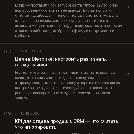
Метрику поставили при запуске сайта «чтобы было», с тех
→
пор собственник открывал её дважды. Внутри полсотни
отчётов и дашборды — непонятно, куда смотреть. На деле
для управленческих решений хватает пяти отчётов и
двадцати минут в неделю: откуда люди, сколько заявок, какие
страницы работают, где бросают форму и не хромает ли
мобилка.
17 ИЮЛЯ 2026
(04)
Цели в Метрике: настроить раз и знать,
откуда заявки
Без целей Метрика показывает движение, но не результат:
→
видно, что люди ходят, не видно, что покупают. Цель на
отправку формы, клик по телефону и переход в мессенджер
настраивается один раз — и каждый канал показывает
реальную конверсию. Не забудьте проверить тестовой
заявкой.
7 ИЮНЯ 2026
(05)
KPI для отдела продаж в CRM — что считать,
что игнорировать