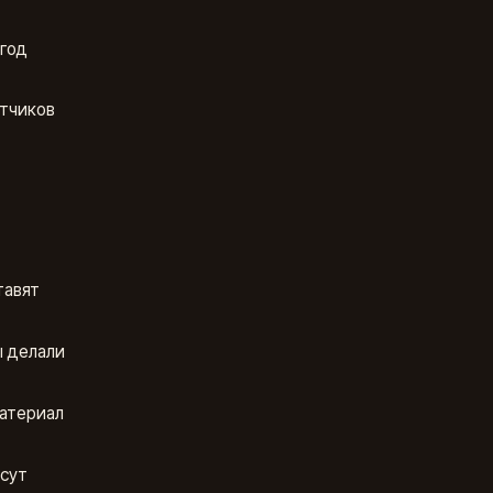
 год
отчиков
тавят
ы делали
материал
есут