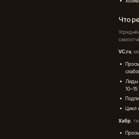
Холив
Что р
Усреднён
самоотчё
VC.ru
, м
Просм
слабо
Лиды 
10–15 
Подпи
Цикл 
Хабр
, т
Просм