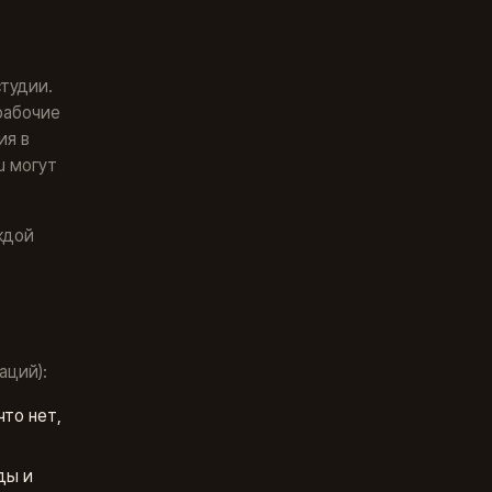
студии.
 рабочие
ия в
u могут
ждой
аций):
что нет,
ды и