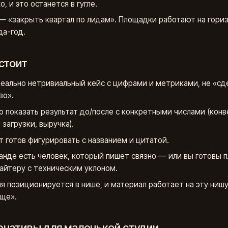
, и это останется в гугле.
— «закрыть квартал по лидам». Площадки работают на гори
да-год.
стоит
реально нетривиальный кейс с цифрами и метриками, не «сд
во».
 показать результат до/после с конкретными числами (конв
 загрузки, выручка).
т готов фигурировать с названием и цитатой.
анде есть человек, который пишет связно — или вы готовы 
айтеру с техническим уклоном.
я позиционируется в нише, и материал работает на эту нишу,
ще».
рнативы для маленькой студии