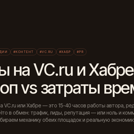
Л
УДИИ
#КОНТЕНТ
#VC.RU
#ХАБР
#PR
ы на VC.ru и Хабр
оп vs затраты вр
а VC.ru или Хабре — это 15-40 часов работы автора, ре
Что в обмен: трафик, лиды, репутация — или ноль и ко
бираем механику обеих площадок и реальную экономик