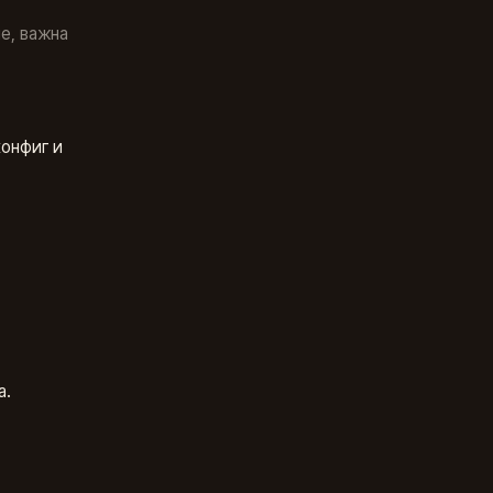
е, важна
конфиг и
а.