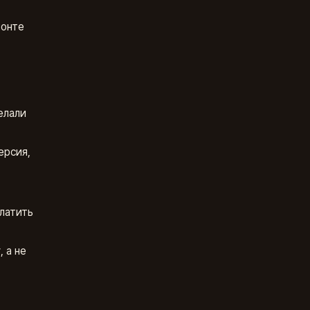
зонте
елали
ерсия,
платить
 а не