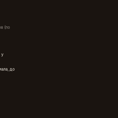
в (по
 у
иала, до