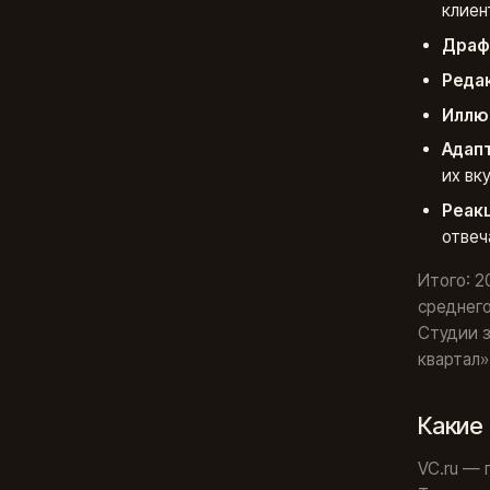
клиен
Драф
Реда
Иллю
Адап
их вк
Реакц
отвеч
Итого: 2
среднего
Студии з
квартал»
Какие 
VC.ru — 