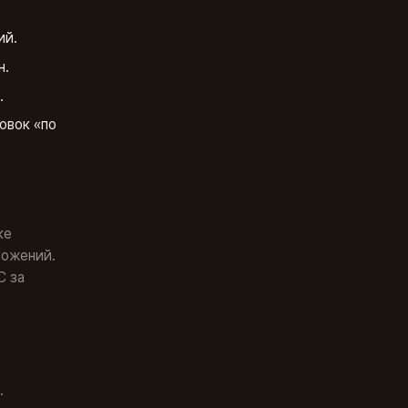
ий.
н.
.
овок «по
е
ке
ложений.
C за
.