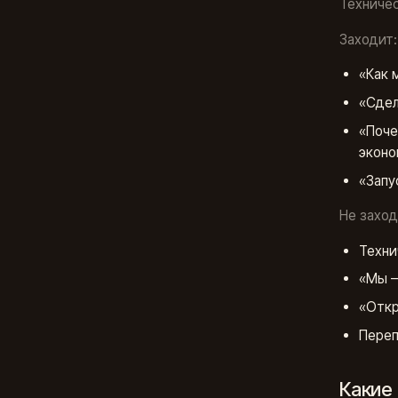
Техничес
Заходит:
«Как 
«Сдел
«Поче
эконо
«Запу
Не заход
Техни
«Мы —
«Откр
Переп
Какие