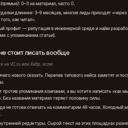
(прямые): 0–3 на материал, часто 0.
сделки длиннее: 3–9 месяцев, многие лиды приходят «через
того, как читал».
ый профит — репутация в инженерной среде и найм разраб
ме с упоминанием статьи).
 не стоит писать вообще
е на VC.ru или Хабр, если:
ичего нового сказать. Перепев типового кейса заметят и пос
ы.
т против упоминания компании, а вы хотите написать «как м
». Без названия материал теряет половину силы.
да не готова отвечать на комментарии 48 часов. Холодный 
.
нутренней редактуры. Сырой текст на этих площадках разн