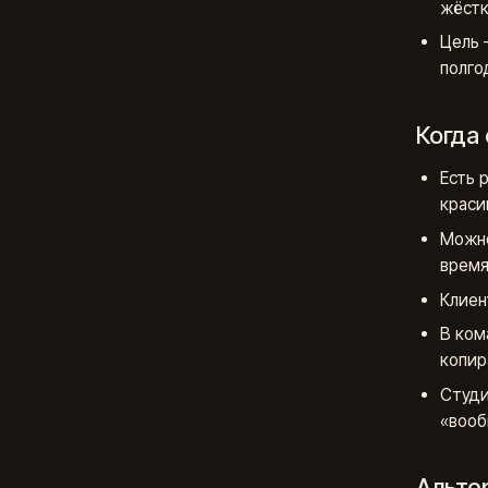
жёстко
Цель 
полго
Когда 
Есть 
краси
Можно
время
Клиен
В ком
копир
Студи
«вооб
Альте