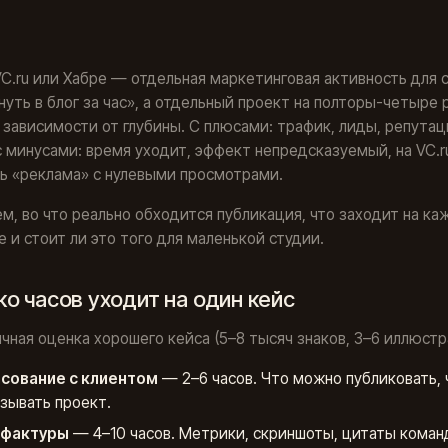
VC.ru или Хабре — отдельная маркетинговая активность для 
нуть в блог за час», а отдельный проект на полторы-четыре
 зависимости от глубины. С плюсами: трафик, лиды, репутац
с минусами: время уходит, эффект непредсказуемый, на VC.r
ь «реклама» с нулевыми просмотрами.
м, во что реально обходится публикация, что заходит на ка
 и стоит ли это того для маленькой студии.
о часов уходит на один кейс
чная оценка хорошего кейса (5–8 тысяч знаков, 3–6 иллюстр
сование с клиентом
— 2–6 часов. Что можно публиковать, 
азывать проект.
 фактуры
— 4–10 часов. Метрики, скриншоты, цитаты коман