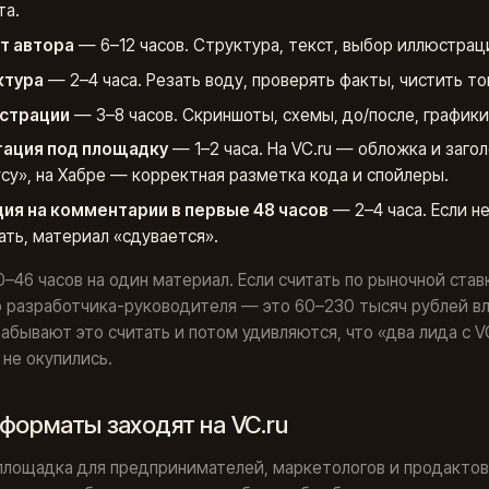
та.
т автора
— 6–12 часов. Структура, текст, выбор иллюстрац
ктура
— 2–4 часа. Резать воду, проверять факты, чистить то
страции
— 3–8 часов. Скриншоты, схемы, до/после, графики
тация под площадку
— 1–2 часа. На VC.ru — обложка и загол
усу», на Хабре — корректная разметка кода и спойлеры.
ия на комментарии в первые 48 часов
— 2–4 часа. Если н
ать, материал «сдувается».
0–46 часов на один материал. Если считать по рыночной став
 разработчика-руководителя — это 60–230 тысяч рублей в
абывают это считать и потом удивляются, что «два лида с V
 не окупились.
форматы заходят на VC.ru
площадка для предпринимателей, маркетологов и продактов