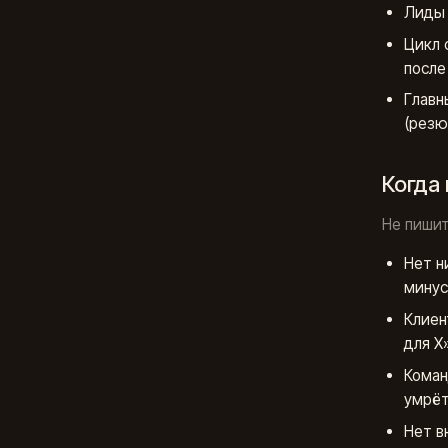
Лиды 
Цикл 
после 
Главн
(резю
Когда
Не пишит
Нет н
минус
Клиен
для X
Коман
умрёт
Нет в