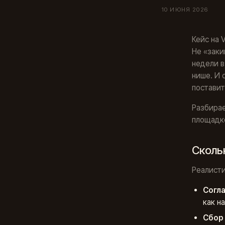
10 ИЮНЯ 2026
Кейс на 
Не «заки
недели в
нише. И 
поставит
Разбирае
площадке
Скольк
Реалисти
Согла
как н
Сбор