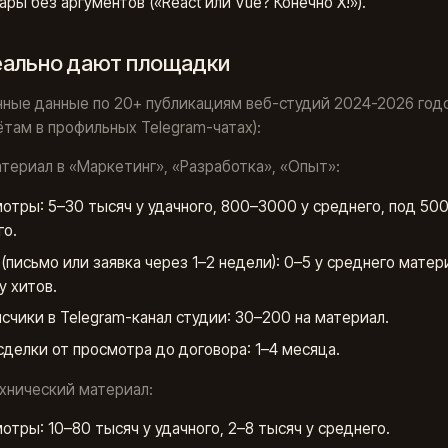
ары без аргументов («React или Vue? Конечно X!»).
еально дают площадки
ные данные по 20+ публикациям веб-студий 2024-2026 годо
там в профильных Telegram-чатах):
атериал в «Маркетинг», «Разработка», «Опыт»:
отры: 5–30 тысяч у удачного, 800–3000 у среднего, под 500
го.
(письмо или заявка через 1–2 недели): 0–5 у среднего матер
у хитов.
счики в Telegram-канал студии: 30–200 на материал.
сделки от просмотра до договора: 1–4 месяца.
ехнический материал:
отры: 10–80 тысяч у удачного, 2–8 тысяч у среднего.