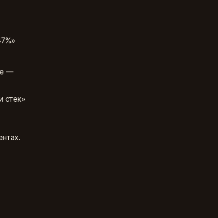
47%»
ле —
и стек»
ентах.