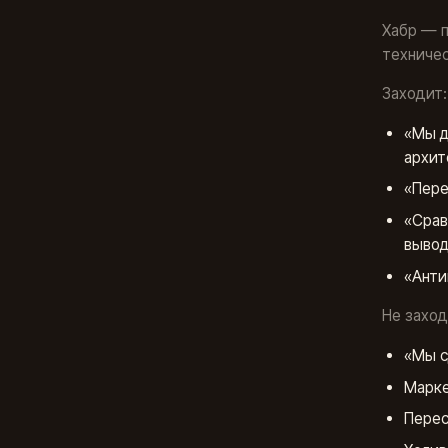
Хабр — п
техничес
Заходит:
«Мы д
архит
«Пере
«Срав
выво
«Анти
Не заход
«Мы с
Марке
Перес