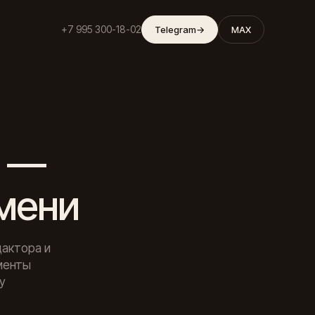
+7 995 300-18-02
Telegram
→
MAX
е —
емени
дактора и
мменты
у