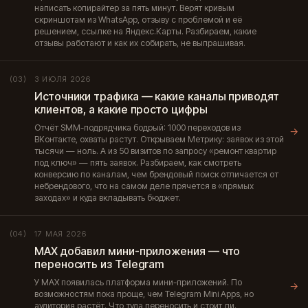
написать копирайтер за пять минут. Верят кривым
скриншотам из WhatsApp, отзыву с проблемой и её
решением, ссылке на Яндекс.Карты. Разбираем, какие
отзывы работают и как их собирать, не выпрашивая.
3 ИЮЛЯ 2026
(03)
Источники трафика — какие каналы приводят
клиентов, а какие просто цифры
Отчёт SMM-подрядчика бодрый: 1000 переходов из
→
ВКонтакте, охваты растут. Открываем Метрику: заявок из этой
тысячи — ноль. А из 50 визитов по запросу «ремонт квартир
под ключ» — пять заявок. Разбираем, как смотреть
конверсию по каналам, чем брендовый поиск отличается от
небрендового, что на самом деле прячется в «прямых
заходах» и куда вкладывать бюджет.
17 МАЯ 2026
(04)
MAX добавил мини-приложения — что
переносить из Telegram
У MAX появилась платформа мини-приложений. По
→
возможностям пока проще, чем Telegram Mini Apps, но
аудитория растёт. Что туда переносить и стоит ли.