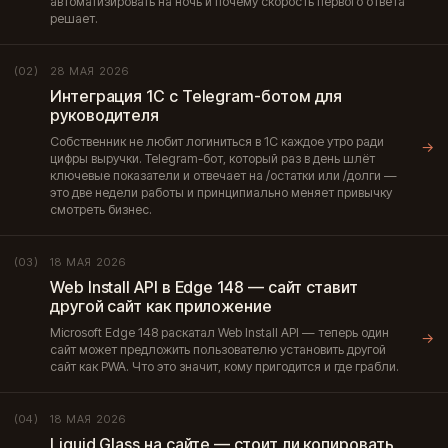
автоматизировать на ночь и почему скорость первого ответа
решает.
28 МАЯ 2026
(02)
Интеграция 1С с Telegram-ботом для
руководителя
Собственник не любит логиниться в 1С каждое утро ради
→
цифры выручки. Telegram-бот, который раз в день шлёт
ключевые показатели и отвечает на /остатки или /долги —
это две недели работы и принципиально меняет привычку
смотреть бизнес.
18 МАЯ 2026
(03)
Web Install API в Edge 148 — сайт ставит
другой сайт как приложение
Microsoft Edge 148 раскатал Web Install API — теперь один
→
сайт может предложить пользователю установить другой
сайт как PWA. Что это значит, кому пригодится и где грабли.
18 МАЯ 2026
(04)
Liquid Glass на сайте — стоит ли копировать