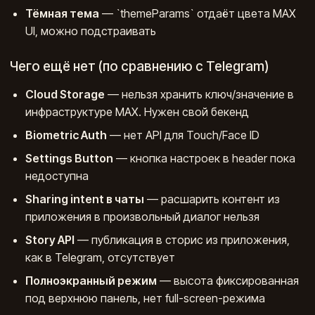
Тёмная тема
— `themeParams` отдаёт цвета MAX
UI, можно подстраивать
Чего ещё нет (по сравнению с Telegram)
Cloud Storage
— нельзя хранить ключ/значение в
инфраструктуре MAX. Нужен свой бекенд
Biometric Auth
— нет API для Touch/Face ID
Settings Button
— кнопка настроек в header пока
недоступна
Sharing intent в чаты
— расшарить контент из
приложения в произвольный диалог нельзя
Story API
— публикация в сторис из приложения,
как в Telegram, отсутствует
Полноэкранный режим
— высота фиксированная
под верхнюю панель, нет full-screen-режима