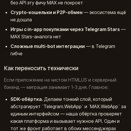
без API эту фичу MAX не покроет
Crypto-кошельки и P2P-обмен
— экосистема ещё
не дошла
Игры с in-app покупками через Telegram Stars
—
MAX Stars-аналога нет
Сложные multi-bot интеграции
— в Telegram
гибче
Как переносить технически
Если приложение на чистом HTML/JS и серверный
бэкенд — миграция занимает 1-3 дня. Главное:
SDK-обёртка.
Делаем тонкий слой, который
абстрагирует `Telegram.WebApp` и `MAX.WebApp` за
единым интерфейсом — наша обёртка проверяет
какая платформа и вызывает нужное API. Один и
тот же фронт работает в обоих мессенджерах