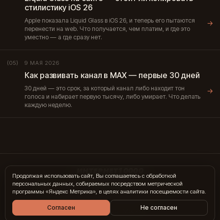
стилистику iOS 26
Apple показала Liquid Glass в iOS 26, и теперь его пытаются
→
перенести на web. Что получается, чем платим, и где это
уместно — а где сразу нет.
9 МАЯ 2026
(05)
Как развивать канал в МАХ — первые 30 дней
30 дней — это срок, за который канал либо находит тон
→
голоса и набирает первую тысячу, либо умирает. Что делать
каждую неделю.
ИНТЕРНЕТ10000
Продолжая использовать сайт, Вы соглашаетесь с обработкой
персональных данных, собираемых посредством метрической
hi@internet10k.com
·
+7 995 300-18-02
·
Telegram
·
MAX
программы «Яндекс Метрика», в целях аналитики посещаемости сайта.
Услуги
·
Гиды
·
Журнал
·
Отзывы
·
Контакты
Согласен
Не согласен
© 2014 — 2026 · Москва