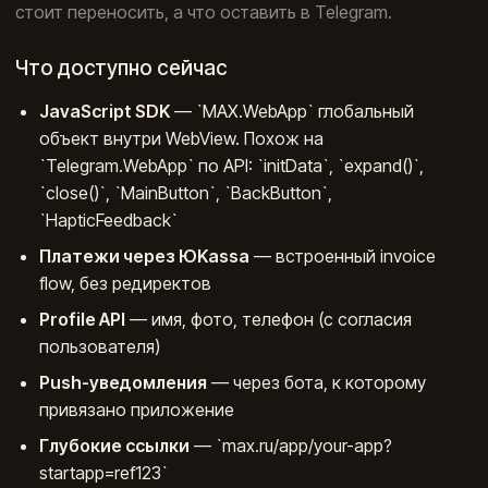
стоит переносить, а что оставить в Telegram.
Что доступно сейчас
JavaScript SDK
— `MAX.WebApp` глобальный
объект внутри WebView. Похож на
`Telegram.WebApp` по API: `initData`, `expand()`,
`close()`, `MainButton`, `BackButton`,
`HapticFeedback`
Платежи через ЮKassa
— встроенный invoice
flow, без редиректов
Profile API
— имя, фото, телефон (с согласия
пользователя)
Push-уведомления
— через бота, к которому
привязано приложение
Глубокие ссылки
— `max.ru/app/your-app?
startapp=ref123`