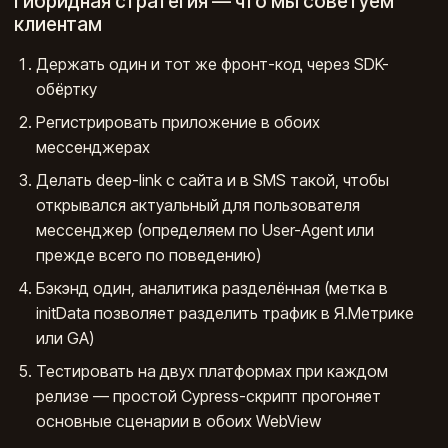
Гибридная стратегия — что мы советуем
клиентам
Держать один и тот же фронт-код через SDK-
обёртку
Регистрировать приложение в обоих
мессенджерах
Делать deep-link с сайта и в SMS такой, чтобы
открывался актуальный для пользователя
мессенджер (определяем по User-Agent или
прежде всего по поведению)
Бэкэнд один, аналитика разделённая (метка в
initData позволяет разделить трафик в Я.Метрике
или GA)
Тестировать на двух платформах при каждом
релизе — простой Cypress-скрипт прогоняет
основные сценарии в обоих WebView