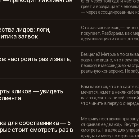
и — приводит ли клиентов
блог через полгода и часто о
греет и возвращает человека
— через ассоциированные ко
Сто заявок в месяц — ничего
ства лидов: логи,
покупает. Разбираем, как ме
литика заявок
дедупликацию и отчёт до сд
Без целей Метрика показывае
е: настроить раз и знать,
ходят, не видно, что покупа
переход в мессенджер настр
реальную конверсию. Не забу
Вам кажется, что на сайте в
арты кликов — увидеть
мечется, жмёт в некликабель
клиента
как за десять записей сесси
что чинить в первую очередь
Метрику поставили при запус
ка для собственника — 5
открывал её дважды. Внутри
рые стоит смотреть раз в
смотреть. На деле для управ
двадцати минут в неделю: от