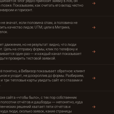
шибается: блог редко приносит заявку в лоб, он
→
 позже. Показываем, как считать его вклад честно
нверсии и горизонт.
 не значат, если половина спам, а половина не
→
рить качество лидов: UTM, цели в Метрике,
елок.
т движение, но не результат: видно, что люди
ют. Цель на отправку формы, клик по телефону и
→
аивается один раз — и каждый канал показывает
дьте проверить тестовой заявкой.
сё понятно, а Вебвизор показывает обратное: клиент
ное и уходит, не доскроллив до формы. Разбираем,
→
й и три тепловые карты увидеть сайт его глазами и
.
ке сайта «чтобы было», с тех пор собственник
 полсотни отчётов и дашборды — непонятно, куда
→
ленческих решений хватает пяти отчётов и
куда люди, сколько заявок, какие страницы