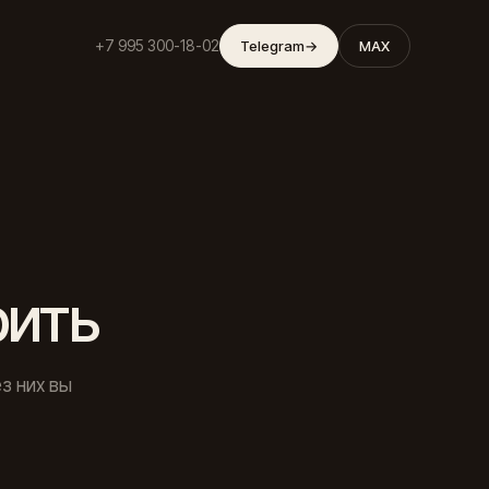
+7 995 300-18-02
Telegram
→
MAX
рить
з них вы