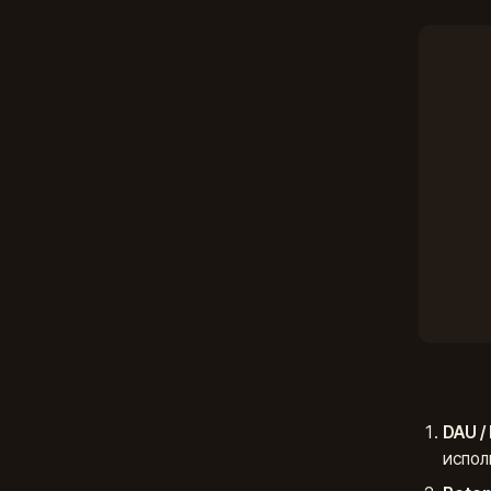
DAU /
испол