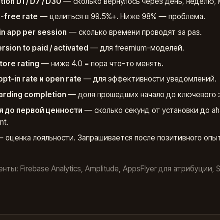
ion D1 / D7 / D30
— сколько вернулось через день, неделю, 
-free rate
— целиться в 99.5%+. Ниже 98% — проблема.
in app per session
— сколько времени проводят за раз.
rsion to paid / activated
— для freemium-моделей.
tore rating
— ниже 4.0 = пора что-то менять.
opt-in rate и open rate
— для эффективности уведомлений.
rding completion
— доля прошедших начало до ключевого э
 до первой ценности
— сколько секунд от установки до ah
t.
 оценка лояльности. Запрашивается после позитивного опыт
.
нты: Firebase Analytics, Amplitude, AppsFlyer для атрибуции, S