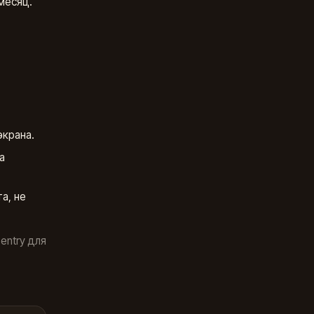
месяц.
крана.
a
а, не
entry для