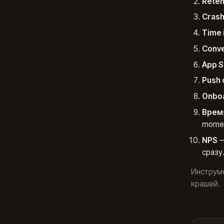
Retent
Crash
Time 
Conve
App S
Push 
Onboa
Время
momen
NPS
—
сразу
Инструме
крашей.