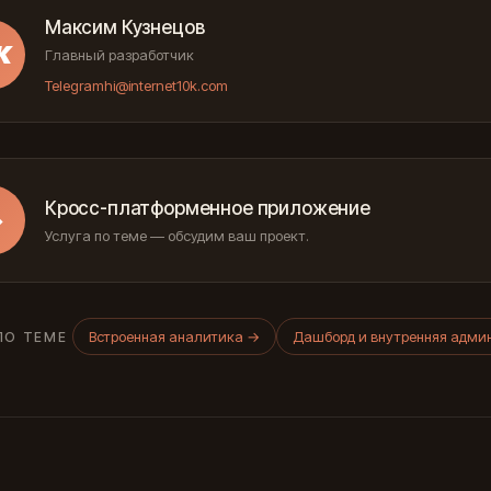
Максим Кузнецов
К
Главный разработчик
Telegram
hi@internet10k.com
Кросс-платформенное приложение
→
Услуга по теме — обсудим ваш проект.
Встроенная аналитика
→
Дашборд и внутренняя адми
ПО ТЕМЕ