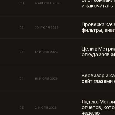
Блог компани
(01)
4 АВГУСТА 2026
и как считать
Проверка каче
(02)
30 ИЮЛЯ 2026
фильтры, ана
Цели в Метрик
(03)
17 ИЮЛЯ 2026
откуда заявки
Вебвизор и к
(04)
18 ИЮЛЯ 2026
сайт глазами 
Яндекс.Метри
отчётов, кото
(05)
2 ИЮЛЯ 2026
неделю