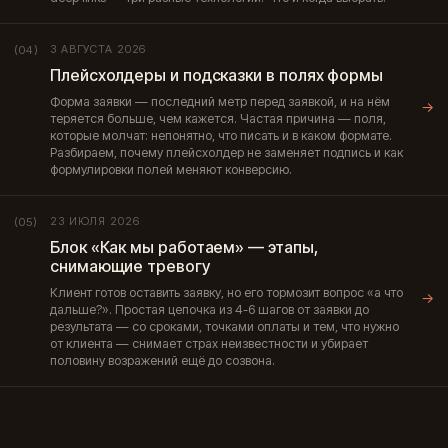
3 АВГУСТА 2026
(04)
Плейсхолдеры и подсказки в полях формы
Форма заявки — последний метр перед заявкой, и на нём
→
теряется больше, чем кажется. Частая причина — поля,
которые молчат: непонятно, что писать и в каком формате.
Разбираем, почему плейсхолдер не заменяет подпись и как
формулировки полей меняют конверсию.
23 ИЮЛЯ 2026
(05)
Блок «Как мы работаем» — этапы,
снимающие тревогу
Клиент готов оставить заявку, но его тормозит вопрос «а что
→
дальше?». Простая цепочка из 4-6 шагов от заявки до
результата — со сроками, точками оплаты и тем, что нужно
от клиента — снимает страх неизвестности и убирает
половину возражений ещё до созвона.