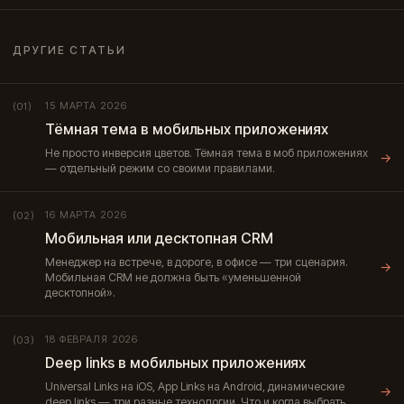
ДРУГИЕ СТАТЬИ
15 МАРТА 2026
(01)
Тёмная тема в мобильных приложениях
Не просто инверсия цветов. Тёмная тема в моб приложениях
→
— отдельный режим со своими правилами.
16 МАРТА 2026
(02)
Мобильная или десктопная CRM
Менеджер на встрече, в дороге, в офисе — три сценария.
→
Мобильная CRM не должна быть «уменьшенной
десктопной».
18 ФЕВРАЛЯ 2026
(03)
Deep links в мобильных приложениях
Universal Links на iOS, App Links на Android, динамические
→
deep links — три разные технологии. Что и когда выбрать.