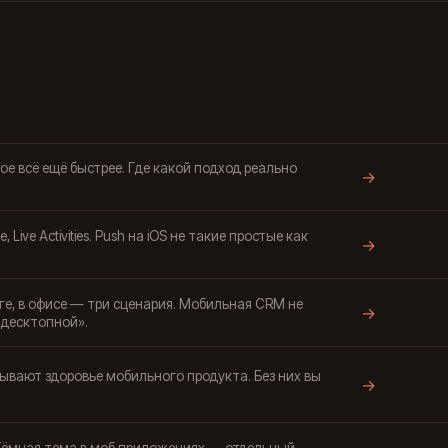
ое всё ещё быстрее. Где какой подход реально
→
 Live Activities. Push на iOS не такие простые как
→
ге, в офисе — три сценария. Мобильная CRM не
→
десктопной».
ывают здоровье мобильного продукта. Без них вы
→