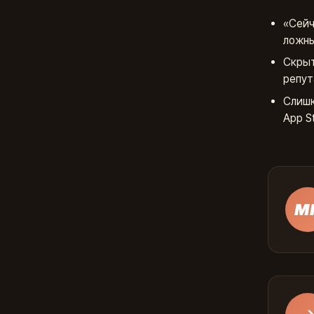
«Сейч
ложны
Скрыт
репут
Слишк
App St
М