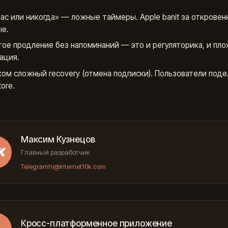
ас или никогда» — ложные таймеры. Apple banit за откровен
е.
ое продление без напоминаний — это и регуляторика, и пло
ация.
ом сложный recovery (отмена подписки). Пользователи поде
ore.
Максим Кузнецов
К
Главный разработчик
Telegram
hi@internet10k.com
Кросс-платформенное приложение