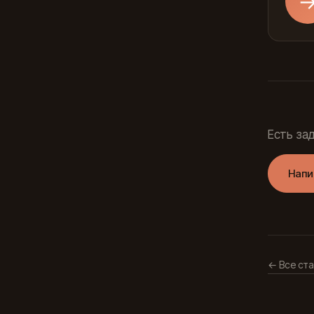
Есть за
Напи
← Все ста