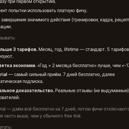
разу при первом открытии).
ент попытки использовать платную фичу.
 завершения значимого действия (тренировки, кадра, рецеп
ации.
зывать:
льше 3 тарифов.
Месяц, год, lifetime — стандарт. 5 тарифов
изуют.
ветка экономии.
«Год = 2 месяца бесплатно» лучше, чем «-1
rial
— самый сильный приём. 7 дней бесплатно, далее
атическая подписка.
альное доказательство.
Реальные отзывы (не выдуманные),
ователей.
trial — даём всё бесплатно на 7 дней, потом фичи отключаютс
 часто выше, чем у обычного free trial.
егать: