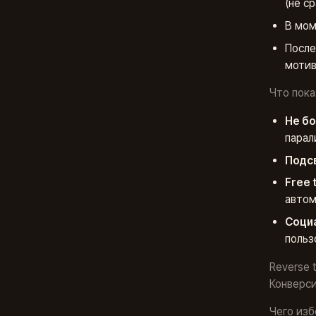
(не с
В мом
После
мотив
Что пока
Не бо
парал
Подс
Free t
автом
Соци
польз
Reverse 
Конверсия
Чего изб