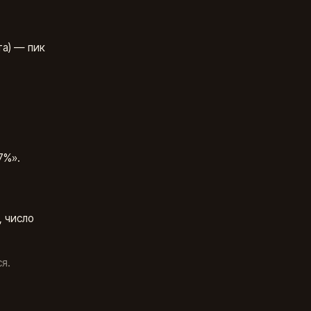
та) — пик
7%».
 число
я.