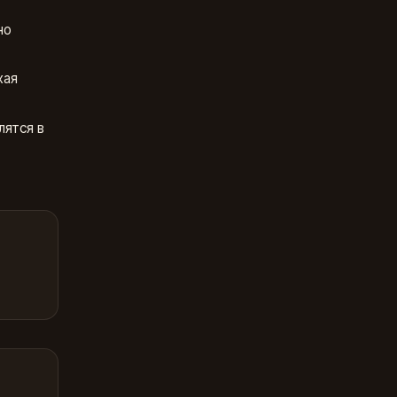
но
хая
лятся в