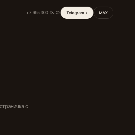
+7 995 300-18-02
Telegram
→
MAX
 страничка с