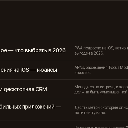
PWA подросло на iOS, нативн
ое — что выбрать в 2026
выгоден в 2026.
APNs, разрешения, Focus Mode,
ения на iOS — нюансы
кажется.
Менеджер на встрече, в доро
и десктопная CRM
должна быть «уменьшенной 
бильных приложений —
Десять метрик которые опис
летите в тумане.