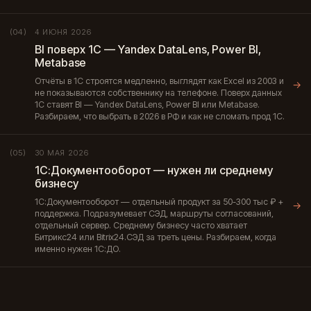
4 ИЮНЯ 2026
(04)
BI поверх 1С — Yandex DataLens, Power BI,
Metabase
Отчёты в 1С строятся медленно, выглядят как Excel из 2003 и
→
не показываются собственнику на телефоне. Поверх данных
1С ставят BI — Yandex DataLens, Power BI или Metabase.
Разбираем, что выбрать в 2026 в РФ и как не сломать прод 1С.
30 МАЯ 2026
(05)
1С:Документооборот — нужен ли среднему
бизнесу
1С:Документооборот — отдельный продукт за 50-300 тыс ₽ +
→
поддержка. Подразумевает СЭД, маршруты согласований,
отдельный сервер. Среднему бизнесу часто хватает
Битрикс24 или Bitrix24.СЭД за треть цены. Разбираем, когда
именно нужен 1С:ДО.