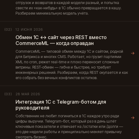
отгрузок и возвратов в каждой модели разный, и попытка
свести их «как-нибудь» в 1С обычно превращается в кашу.
Разбираем минимальную модель учёта.
12 ИЮНЯ 2026
(02)
Обмен 1С ↔ сайт через REST вместо
CommerceML — когда оправдан
CommerceML — типовой обмен между 1С и сайтом, родной
→
для Битрикса и многих CMS. Работает, но грузит партиями
XML по cron, режет real-time и плохо переносит сложные
витрины. REST-обмен — гибче и быстрее, но требует
инженерных решений. Разбираем, когда REST окупается и как
его собрать без вечных конфликтов остатков.
28 МАЯ 2026
(03)
Интеграция 1С с Telegram-ботом для
руководителя
Собственник не любит логиниться в 1С каждое утро ради
→
цифры выручки. Telegram-бот, который раз в день шлёт
ключевые показатели и отвечает на /остатки или /долги —
это две недели работы и принципиально меняет привычку
смотреть бизнес.