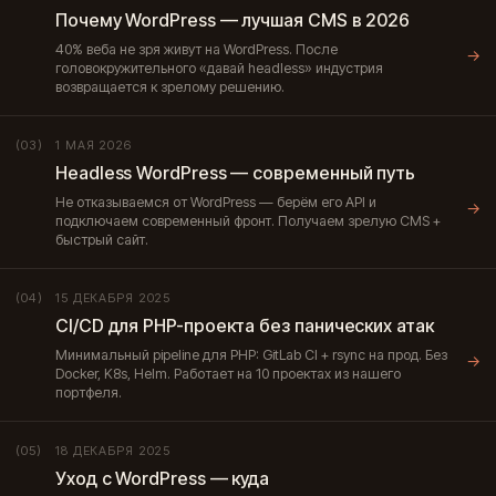
Почему WordPress — лучшая CMS в 2026
40% веба не зря живут на WordPress. После
→
головокружительного «давай headless» индустрия
возвращается к зрелому решению.
1 МАЯ 2026
(03)
Headless WordPress — современный путь
Не отказываемся от WordPress — берём его API и
→
подключаем современный фронт. Получаем зрелую CMS +
быстрый сайт.
15 ДЕКАБРЯ 2025
(04)
CI/CD для PHP-проекта без панических атак
Минимальный pipeline для PHP: GitLab CI + rsync на прод. Без
→
Docker, K8s, Helm. Работает на 10 проектах из нашего
портфеля.
18 ДЕКАБРЯ 2025
(05)
Уход с WordPress — куда