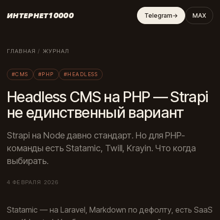
ИНТЕРНЕТ10000
Telegram
→
MAX
ГЛАВНАЯ
/
ЖУРНАЛ
#CMS
#PHP
#HEADLESS
Headless CMS на PHP — Strapi
не единственный вариант
Strapi на Node давно стандарт. Но для PHP-
команды есть Statamic, Twill, Krayin. Что когда
выбирать.
4 ФЕВРАЛЯ 2026
Statamic — на Laravel, Markdown по дефолту, есть SaaS