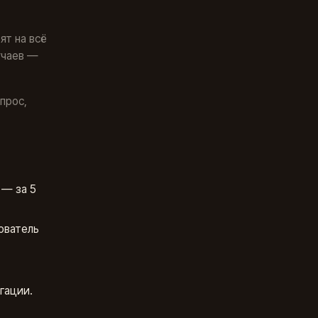
ят на всё
учаев —
прос,
 — за 5
ователь
гации.