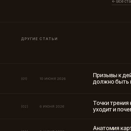
← Все ста
ДРУГИЕ СТАТЬИ
Призывы к де
(01)
10 ИЮНЯ 2026
должно быть н
Точки трения 
(02)
6 ИЮНЯ 2026
уходит и поче
Анатомия карт