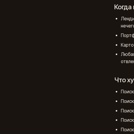
Когда
Ленди
нечег
Портф
Карто
Любая
отвле
Что х
Поиск
Поиск
Поиск
Поиск
Поиск