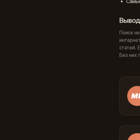
Самые
Выво
Поиск не
интернет
статей. 
Без них 
М