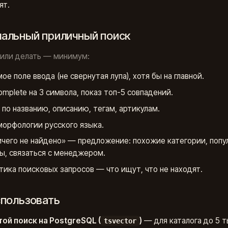
ят.
альный приличный поиск
шили делать — минимум:
ое поле ввода (не свернутая лупа), хотя бы на главной.
omplete на 3 символа, показ топ-5 совпадений.
 по названию, описанию, тегам, артикулам.
морфологии русского языка.
ичего не найдено» — предложение: похожие категории, поп
ы, связаться с менеджером.
тика поисковых запросов — что ищут, что не находят.
спользовать
ой поиск на PostgreSQL (
)
— для каталога до 5 т
tsvector