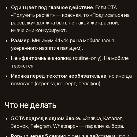
Один цвет под главное действие
. Если CTA
«Получить расчёт» — красная, то «Подписаться на
рассылку» должна быть не такой же красной,
иначе они конкурируют.
Размер
. Минимум 44×44 px на мобиле (зона
уверенного нажатия пальцем).
Не «фантомные кнопки»
(outline-only). На мобиле
теряются.
Иконка перед текстом необязательна
, но иногда
помогает (стрелка, конверт, телефон).
Что не делать
5 CTA подряд в одном блоке.
«Заявка, Каталог,
Звонок, Telegram, Whatsapp» — паралич выбора.
Pop-up через 5 секунд
с тем же действием, что и