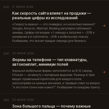
17 ИЮНЯ 2026
(03)
Как скорость сайта влияет на продажи —
реальные цифры из исследований
«Скорость важна» — это очевидно, но насколько именно?
→
Google, Amazon, Walmart, Booking регулярно публикуют
замеры. Цифры пугающие: +1 секунда к загрузке = −20% к
конверсии в e-commerce, −30% к мобильному поиску.
Разбираем, что значит каждая секунда для бизнеса.
23 ИЮНЯ 2026
(04)
Формы на телефоне — тип клавиатуры,
автокомплит, минимум полей
Хорошая мобильная форма заполняется за 8-12 секунд.
→
Плохая — за минуту с матерным выдохом. Разница в трёх
вещах: правильный inputmode для каждого поля,
autocomplete на нужные значения, и трезвый ответ на вопрос
"а это поле точно нам нужно?". Разбираем по каждому пункту.
23 ИЮНЯ 2026
(05)
Зона большого пальца — почему важные