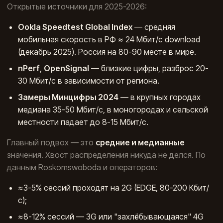
Открытые источники для 2025-2026:
Ookla Speedtest Global Index
— средняя
мобильная скорость в РФ ≈ 24 Мбит/с download
(декабрь 2025). Россия на 80-90 месте в мире.
nPerf
,
OpenSignal
— близкие цифры, разброс 20-
30 Мбит/с в зависимости от региона.
Замеры Минцифры 2024
— в крупных городах
медиана 35-50 Мбит/с, в моногородах и сельской
местности падает до 8-15 Мбит/с.
Главный подвох — это
средние и медианные
значения. Хвост распределения никуда не делся. По
данным Roskomswoboda и операторов:
≈3-5% сессий проходят на 2G (EDGE, 80-200 Кбит/
с);
≈8-12% сессий — 3G или "захлёбывающаяся" 4G