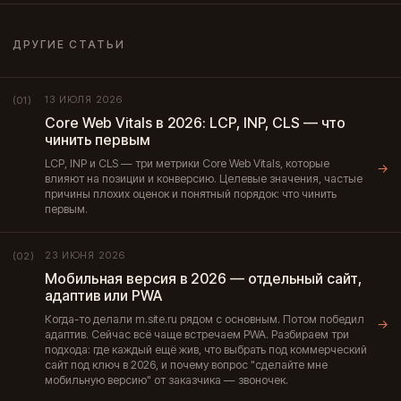
ДРУГИЕ СТАТЬИ
13 ИЮЛЯ 2026
(01)
Core Web Vitals в 2026: LCP, INP, CLS — что
чинить первым
LCP, INP и CLS — три метрики Core Web Vitals, которые
→
влияют на позиции и конверсию. Целевые значения, частые
причины плохих оценок и понятный порядок: что чинить
первым.
23 ИЮНЯ 2026
(02)
Мобильная версия в 2026 — отдельный сайт,
адаптив или PWA
Когда-то делали m.site.ru рядом с основным. Потом победил
→
адаптив. Сейчас всё чаще встречаем PWA. Разбираем три
подхода: где каждый ещё жив, что выбрать под коммерческий
сайт под ключ в 2026, и почему вопрос "сделайте мне
мобильную версию" от заказчика — звоночек.