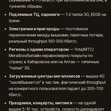
скачивание ≈ 1-3 Мбит/с при заполненном вагоне, в
туннелях обрывы.
Подземные ТЦ, паркинги
— 1-2 палки 3G, EDGE на
грани.
Электрички и пригороды
— постоянное
переключение между вышками, пакетные потери,
реальный throughput 100-500 Кбит/с.
Регионы с одним оператором
— Yota/МТС/
МегаФон/Билайн неравномерно покрыты по
стране; в Хабаровске или на Алтае — типичные
"палки" 3G.
Загруженные центры мегаполисов
— вышка 4G
"захлёбывается" в час пик, фактический throughput
на конкретного пользователя падает до 200-700
Кбит/с.
Праздники, концерты, митинги
— на одной
вышке 5-10 тыс. устройств, скорость деградирует