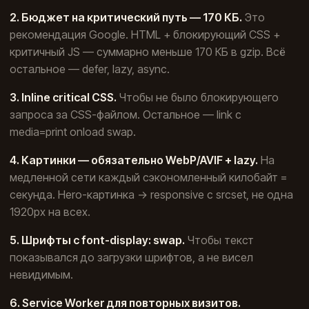
2. Бюджет на критический путь — 170 КБ.
Это
рекомендация Google. HTML + блокирующий CSS +
критичный JS — суммарно меньше 170 КБ в gzip. Всё
остальное — defer, lazy, async.
3. Inline critical CSS.
Чтобы не было блокирующего
запроса за CSS-файлом. Остальное — link с
media=print onload swap.
4. Картинки — обязательно WebP/AVIF + lazy.
На
медленной сети каждый сэкономленный килобайт =
секунда. Hero-картинка → responsive с srcset, не одна
1920px на всех.
5. Шрифты с font-display: swap.
Чтобы текст
показывался до загрузки шрифтов, а не висел
невидимым.
6. Service Worker для повторных визитов.