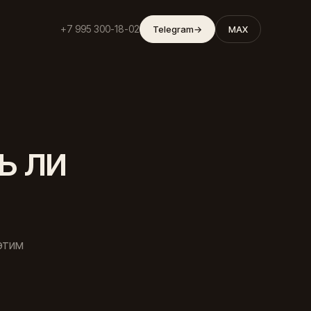
+7 995 300-18-02
Telegram
→
MAX
ь ли
этим