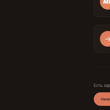
М
Есть за
Напи