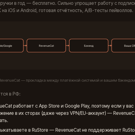
ручки в год — бесплатно. Сильно упрощает работу с подпис
 на iOS и Android, готовая отчётность, A/B-тесты пейволлов.
RevenueCat — прокладка между платёжной системой и вашим бэкендом
тся в РФ:
ueCat работает с App Store и Google Play, поэтому если у вас
жение в их сторах (даже через VPN/EU-аккаунт) — RevenueC
ать.
выкатываете в RuStore — RevenueCat не поддерживает RuSto