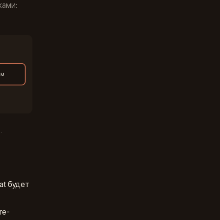
ками:
.
at будет
re-