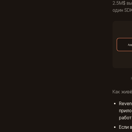
2.5М$ вы
один SDK
Как живё
Reven
прило
работ
Если 