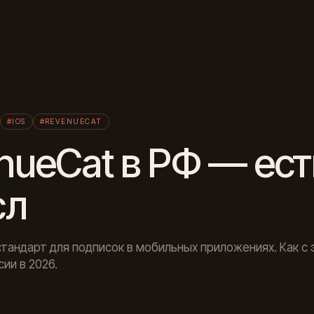
Л
#IOS
#REVENUECAT
nueCat в РФ — ест
сл
тандарт для подписок в мобильных приложениях. Как с 
ии в 2026.