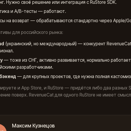
нг. Нужно своё решение или интеграция с RuStore SDK.
тика и A/B-тесты — работают.
сы на возврат — обрабатываются стандартно через Apple/Go
тивы для российского рынка:
ud
(украинский, но международный) — конкурент RevenueCat
ионал.
y
— тоже из СНГ, активно развивается, нормально работает
йскими разработчиками.
 бэкенд
— для крупных проектов, где нужна полная кастомиз
нируете и App Store, и RuStore — придётся либо два разных 
ение поверх. RevenueCat для одного RuStore не имеет смысл
Максим Кузнецов