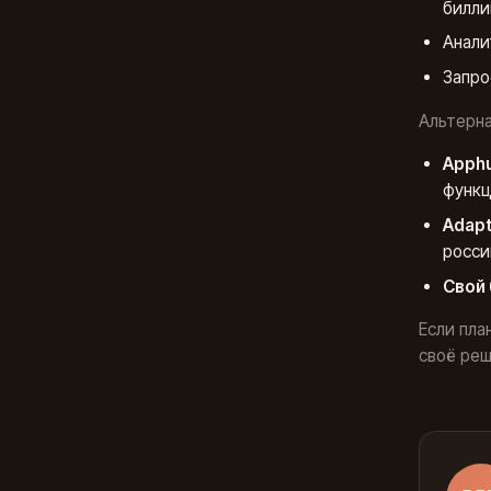
билли
Анали
Запро
Альтерна
Apph
функц
Adapt
росси
Свой
Если пла
своё реш