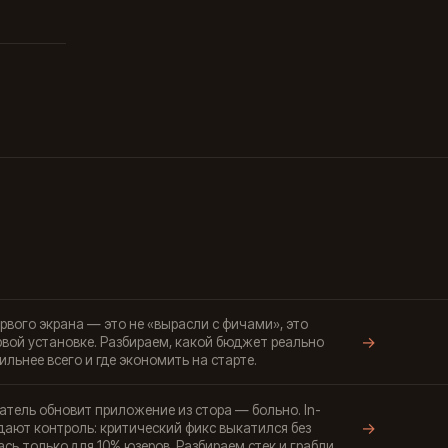
ервого экрана — это не «вырасли с фичами», это
→
рвой установке. Разбираем, какой бюджет реально
ильнее всего и где экономить на старте.
атель обновит приложение из стора — больно. In-
→
 дают контроль: критический фикс выкатился без
сь только для 10% юзеров. Разбираем стек и грабли.