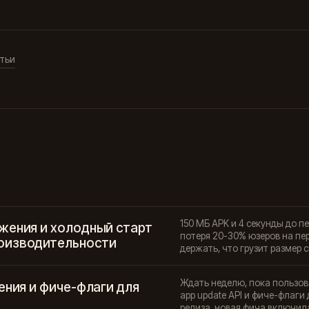
тьи
150 МБ APK и 4 секунды до п
жения и холодный старт
потеря 20-30% юзеров на пе
оизводительности
держать, что грузит размер с
Ждать неделю, пока пользов
ения и фиче-флаги для
app update API и фиче-флаги
релиза, новая фича включила