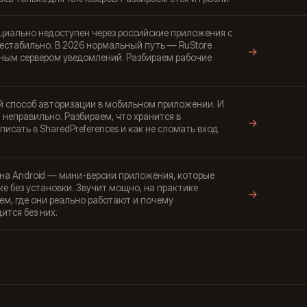
ициально недоступен через российские приложения с
нестабильно. В 2026 нормальный путь — RuStore
→
енным сервером уведомлений. Разбираем рабочие
 способ авторизации в мобильном приложении. И
неправильно. Разбираем, что хранится в
→
я писать в SharedPreferences и как не сломать вход
pps на Android — мини-версии приложения, которые
е без установки. Звучит мощно, на практике
→
ем, где они реально работают и почему
ится без них.