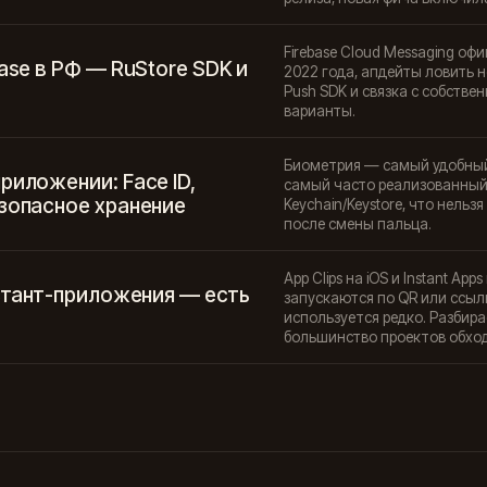
Firebase Cloud Messaging оф
base в РФ — RuStore SDK и
2022 года, апдейты ловить 
Push SDK и связка с собств
варианты.
Биометрия — самый удобный
риложении: Face ID,
самый часто реализованный 
езопасное хранение
Keychain/Keystore, что нельз
после смены пальца.
App Clips на iOS и Instant A
нстант-приложения — есть
запускаются по QR или ссылк
используется редко. Разбира
большинство проектов обход