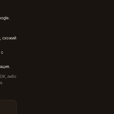
ogle.
, схожий
 с
ация.
SDK, либо
а.