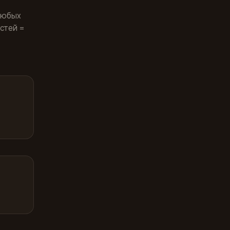
 любых
стей =