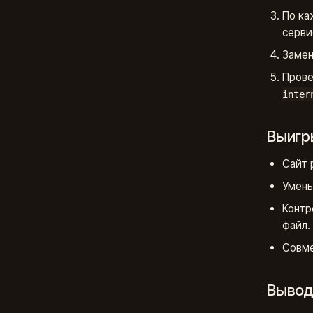
По ка
сервис
Замен
Прове
inter
Выиг
Сайт 
Умень
Контр
файл.
Совме
Выво