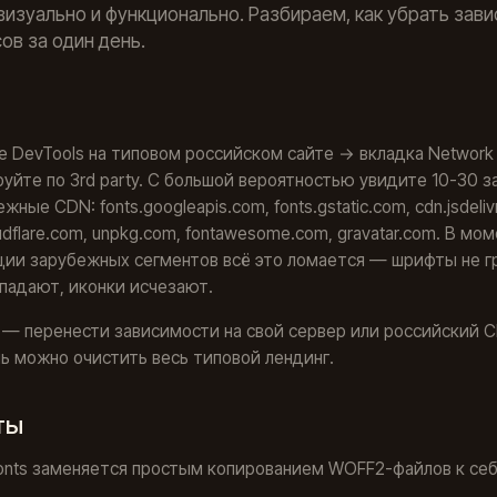
визуально и функционально. Разбираем, как убрать зав
ов за один день.
 DevTools на типовом российском сайте → вкладка Network
уйте по 3rd party. С большой вероятностью увидите 10-30 з
жные CDN: fonts.googleapis.com, fonts.gstatic.com, cdn.jsdelivr
oudflare.com, unpkg.com, fontawesome.com, gravatar.com. В мо
ии зарубежных сегментов всё это ломается — шрифты не гр
падают, иконки исчезают.
— перенести зависимости на свой сервер или российский C
ь можно очистить весь типовой лендинг.
ты
onts заменяется простым копированием WOFF2-файлов к себ