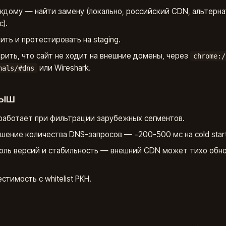
ждому — найти замену (локально, российский CDN, альтерн
).
ить и протестировать на staging.
рить, что сайт не ходит на внешние домены, через
chrome:/
или Wireshark.
nals/#dns
рыш
работает при фильтрации зарубежных сегментов.
шение количества DNS-запросов — −200-500 мс на cold start
оль версий и стабильность — внешний CDN может тихо обн
стимость с whitelist РКН.
д