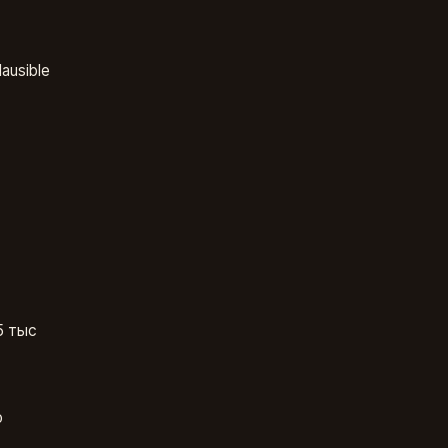
ausible
5 тыс
о