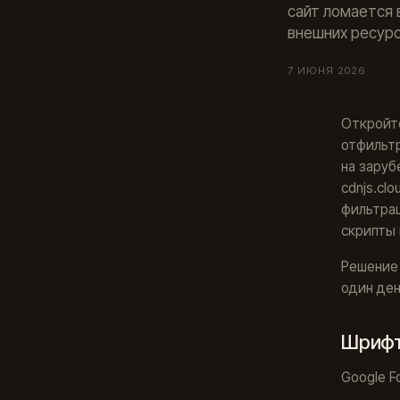
сайт ломается 
внешних ресурс
7 ИЮНЯ 2026
Откройте
отфильтр
на зарубе
cdnjs.cl
фильтрац
скрипты 
Решение 
один ден
Шриф
Google F