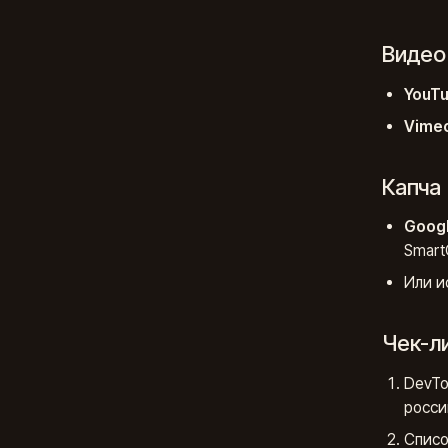
Видео
YouT
Vime
Капча
Goog
Smart
Или и
Чек-ли
DevTo
росси
Списо