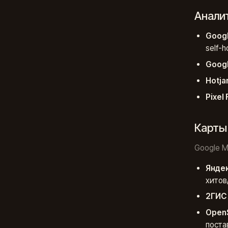
Аналит
Googl
self-h
Googl
Hotja
Pixel
Карты
Google M
Яндек
хитов
2ГИС 
OpenS
поста