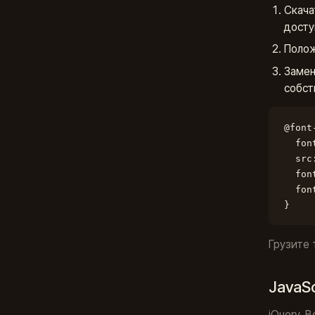
Скача
досту
Полож
Заме
собс
@font
  fon
  src
  fon
  fon
}
Грузите 
JavaS
jQuery, B