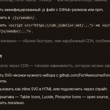
ть минифицированный .js файл с GitHub-релизов или npm.
жить в
.
/js/vendor/
нить
на
<script src="https://cdn.jsdelivr.net/...">
<scr
.
/js/vendor/...">
 локально — обычно быстрее, чем зарубежный CDN, особенн
и
some через CDN — типовая зависимость, которую можно за
ть SVG-иконки нужного набора с github.com/FortAwesome/Fon
ome.
ьзовать как inline SVG в HTML или подключить через спрайт.
рнатива — Tabler Icons, Lucide, Phosphor Icons — open source
ить локально.