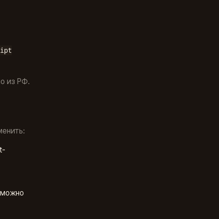
ipt
о из РФ.
менить:
t-
, можно