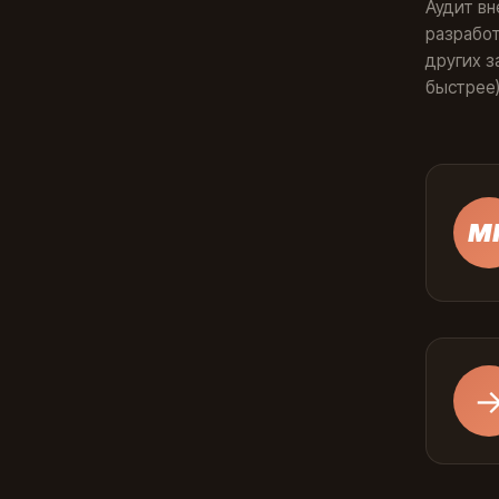
Аудит вн
разработ
других з
быстрее)
М