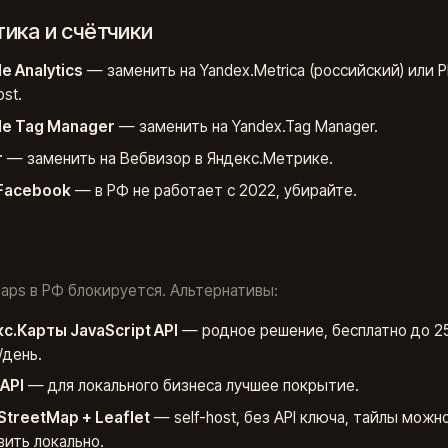
ика и счётчики
e Analytics
— заменить на Yandex.Metrica (российский) или Pl
ost.
e Tag Manager
— заменить на Yandex.Tag Manager.
r
— заменить на Вебвизор в Яндекс.Метрике.
 Facebook
— в РФ не работает с 2022, убирайте.
aps в РФ блокируется. Альтернативы:
с.Карты JavaScript API
— родное решение, бесплатно до 2
/день.
API
— для локального бизнеса лучшее покрытие.
treetMap + Leaflet
— self-host, без API ключа, тайлы можн
вить локально.