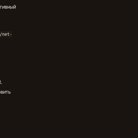
ативный
/net-
.
овить