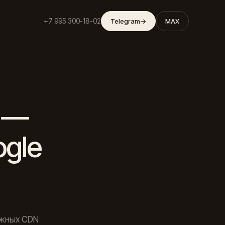
+7 995 300-18-02
Telegram
→
MAX
 —
ogle
ежных CDN