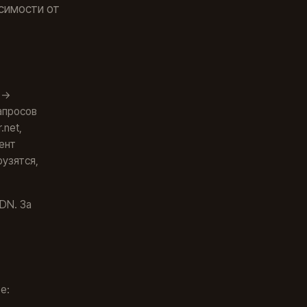
исимости от
 →
апросов
.net,
мент
узятся,
DN. За
е: