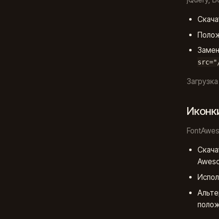
Скача
Поло
Заме
src="
Загрузка
Иконк
FontAwe
Скача
Awes
Испол
Альте
полож