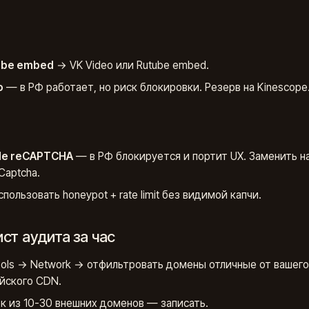
ube embed
→ VK Video или Rutube embed.
o
— в РФ работает, но риск блокировки. Резерв на Kinescope
le reCAPTCHA
— в РФ блокируется и портит UX. Заменить н
Captcha.
спользовать honeypot + rate limit без видимой капчи.
ст аудита за час
ols → Network → отфильтровать домены отличные от вашего
йского CDN.
к из 10-30 внешних доменов — записать.