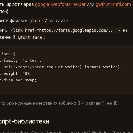
ть шрифт через
google-webfonts-helper
или
gwfh.mranftl.com
пен).
ить файлы в
на сайте.
/fonts/
нить
на
<link href="https://fonts.googleapis.com/...">
твенный
:
@font-face
-face {

t-family: 'Inter';

: url('/fonts/inter-regular.woff2') format('woff2');

t-weight: 400;

t-display: swap;

только нужные начертания (обычно 3-4 хватает), не 18.
cript-библиотеки
ootstrap, htmx, Alpine, Three.js — всё на jsDelivr/cdnjs. Замена: