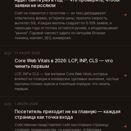
заявки не иссякли
Сайт не ломается с грохотом — он тихо деградирует:
→
отвалилась форма, устарели цены, просела скорость,
вылетел SSL. Каждая мелочь съедает по 5-10% заявок, и
через два года от потока остаётся ручеёк, а владелец винит
"рынок". Годовой чеклист аудита по четырём блокам:
техника, контент, SEO, конверсия.
13 ИЮЛЯ 2026
(02)
Core Web Vitals в 2026: LCP, INP, CLS — что
чинить первым
LCP, INP и CLS — три метрики Core Web Vitals, которые
→
влияют на позиции и конверсию. Целевые значения, частые
причины плохих оценок и понятный порядок: что чинить
первым.
1 ИЮЛЯ 2026
(03)
Посетитель приходит не на главную — каждая
страница как точка входа
Собственник представляет сайт как главную страницу:
→
слайдер, преимущества, «о компании». А Метрика