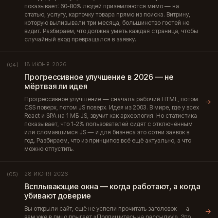
показывает: 60-80% людей приземляются мимо — на
статью, услугу, карточку товара прямо из поиска. Витрину,
которую вылизывали три месяца, большинство гостей не
видит. Разбираем, что должна уметь каждая страница, чтобы
случайный вход превращался в заявку.
18 ИЮНЯ 2026
(04)
Прогрессивное улучшение в 2026 — не
мёртвая ли идея
Прогрессивное улучшение — сначала рабочий HTML, потом
→
CSS поверх, потом JS поверх. Идея из 2003. В мире, где у всех
React и SPA на 1 МБ JS, звучит как археология. Но статистика
показывает, что 1-2% пользователей сидят с отключённым
или сломавшимся JS — и для бизнеса это сотни заявок в
год. Разбираем, что из принципов всё ещё актуально, а что
можно отпустить.
28 ИЮНЯ 2026
(05)
Всплывающие окна — когда работают, а когда
убивают доверие
Вы открыли сайт, ещё не успели прочитать заголовок — а
→
вам уже в лицо прыгает «Подпишитесь на рассылку!». Это