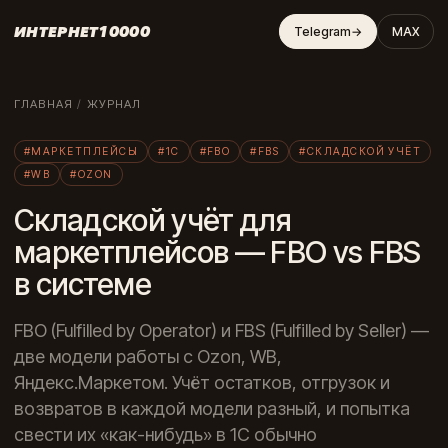
ИНТЕРНЕТ10000
Telegram
→
MAX
ГЛАВНАЯ
/
ЖУРНАЛ
#МАРКЕТПЛЕЙСЫ
#1С
#FBO
#FBS
#СКЛАДСКОЙ УЧЁТ
#WB
#OZON
Складской учёт для
маркетплейсов — FBO vs FBS
в системе
FBO (Fulfilled by Operator) и FBS (Fulfilled by Seller) —
две модели работы с Ozon, WB,
Яндекс.Маркетом. Учёт остатков, отгрузок и
возвратов в каждой модели разный, и попытка
свести их «как-нибудь» в 1С обычно