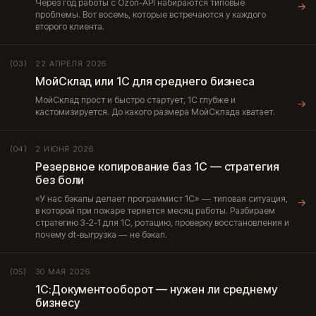
Через год работы с Ozon-API набираются типовые
→
проблемы. Вот восемь, которые встречаются у каждого
второго клиента.
22 АПРЕЛЯ 2026
(03)
МойСклад или 1С для среднего бизнеса
МойСклад прост и быстро стартует, 1С глубже и
→
кастомизируется. До какого размера МойСклада хватает.
2 ИЮНЯ 2026
(04)
Резервное копирование баз 1С — стратегия
без боли
«У нас бэкапы делает программист 1С» — типовая ситуация,
→
в которой при пожаре теряется месяц работы. Разбираем
стратегию 3-2-1 для 1С, ротацию, проверку восстановления и
почему dt-выгрузка — не бэкап.
30 МАЯ 2026
(05)
1С:Документооборот — нужен ли среднему
бизнесу