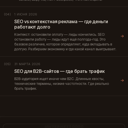
1 ИЮНЯ 2026
(04)
SEO vs контекстная реклама — где деньги
работают долго
Контекст: остановили оплату — лиды кончились. SEO:
→
остановили работу — лиды идут ещё полгода-год. Это
базовое различие, которое определяет, куда вкладывать в
долгую. Разбираем экономику и где какой канал выигрывает.
31 МАРТА 2026
(05)
SEO для B2B-сайтов — где брать трафик
B2B-аудитория ищет иначе чем B2C. Длинные хвосты,
→
технические термины, низкие частотности. Где реально
брать трафик.
ИНТЕРНЕТ10000