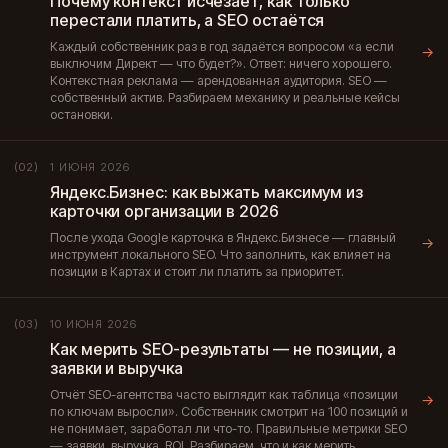
Почему контекст исчезает, как только
перестали платить, а SEO остаётся
Каждый собственник раз в год задаётся вопросом «а если
→
выключим Директ — что будет?». Ответ: ничего хорошего.
Контекстная реклама — арендованная аудитория. SEO —
собственный актив. Разбираем механику и реальные кейсы
остановки.
1 ИЮНЯ 2026
(02)
Яндекс.Бизнес: как выжать максимум из
карточки организации в 2026
После ухода Google карточка в Яндекс.Бизнесе — главный
→
инструмент локального SEO. Что заполнить, как влияет на
позиции в Картах и стоит ли платить за приоритет.
10 ИЮНЯ 2026
(03)
Как мерить SEO-результаты — не позиции, а
заявки и выручка
Отчёт SEO-агентства часто выглядит как таблица «позиции
→
по ключам выросли». Собственник смотрит на 100 позиций и
не понимает, заработал ли что-то. Правильные метрики SEO
— заявки, выручка, ROI. Разбираем, что и как мерить.