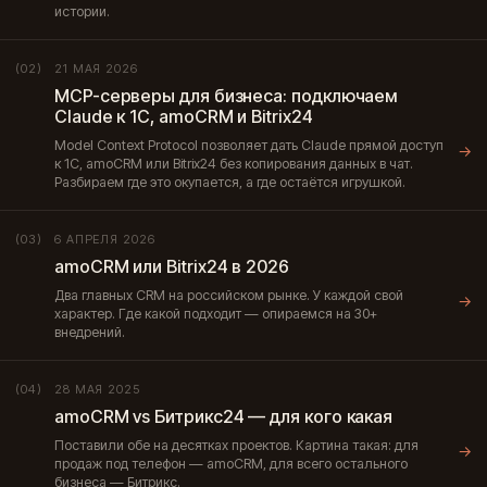
истории.
21 МАЯ 2026
(02)
MCP-серверы для бизнеса: подключаем
Claude к 1С, amoCRM и Bitrix24
Model Context Protocol позволяет дать Claude прямой доступ
→
к 1С, amoCRM или Bitrix24 без копирования данных в чат.
Разбираем где это окупается, а где остаётся игрушкой.
6 АПРЕЛЯ 2026
(03)
amoCRM или Bitrix24 в 2026
Два главных CRM на российском рынке. У каждой свой
→
характер. Где какой подходит — опираемся на 30+
внедрений.
28 МАЯ 2025
(04)
amoCRM vs Битрикс24 — для кого какая
Поставили обе на десятках проектов. Картина такая: для
→
продаж под телефон — amoCRM, для всего остального
бизнеса — Битрикс.