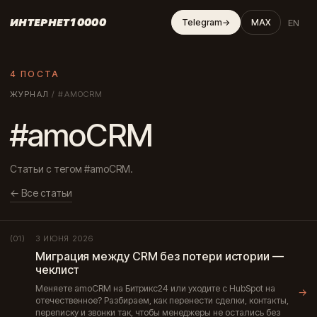
ИНТЕРНЕТ10000
EN
Telegram
→
MAX
4 ПОСТА
ЖУРНАЛ
/
#AMOCRM
#amoCRM
Статьи с тегом #amoCRM.
← Все статьи
3 ИЮНЯ 2026
(01)
Миграция между CRM без потери истории —
чеклист
Меняете amoCRM на Битрикс24 или уходите с HubSpot на
→
отечественное? Разбираем, как перенести сделки, контакты,
переписку и звонки так, чтобы менеджеры не остались без