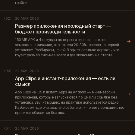
грабли.
26 МАЯ 2026
(02)
Размер приложения и холодный старт —
бюджет производительности
150 МБ APK и 4 секунды до первого экрана — это не
→
«вырасли с фичами», это потеря 20-30% юзеров на первой
установке. Разбираем, какой бюджет реально держать, что
грузит размер сильнее всего и где экономить на старте.
24 МАЯ 2026
(03)
App Clips и инстант-приложения — есть ли
смысл
App Clips на iOS и Instant Apps на Android — мини-версии
→
приложения, которые запускаются по QR или ссылке без
установки. Звучит мощно, на практике используется редко.
Разбираем, где они реально работают и почему большинство
проектов обходится без них.
23 МАЯ 2026
(04)