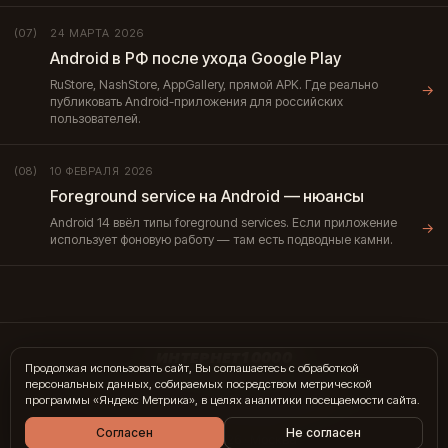
24 МАРТА 2026
(07)
Android в РФ после ухода Google Play
RuStore, NashStore, AppGallery, прямой APK. Где реально
→
публиковать Android-приложения для российских
пользователей.
10 ФЕВРАЛЯ 2026
(08)
Foreground service на Android — нюансы
Android 14 ввёл типы foreground services. Если приложение
→
использует фоновую работу — там есть подводные камни.
ИНТЕРНЕТ10000
Продолжая использовать сайт, Вы соглашаетесь с обработкой
персональных данных, собираемых посредством метрической
hi@internet10k.com
·
+7 995 300-18-02
·
Telegram
·
MAX
программы «Яндекс Метрика», в целях аналитики посещаемости сайта.
Услуги
·
Гиды
·
Журнал
·
Отзывы
·
Контакты
Согласен
Не согласен
© 2014 — 2026 · Москва