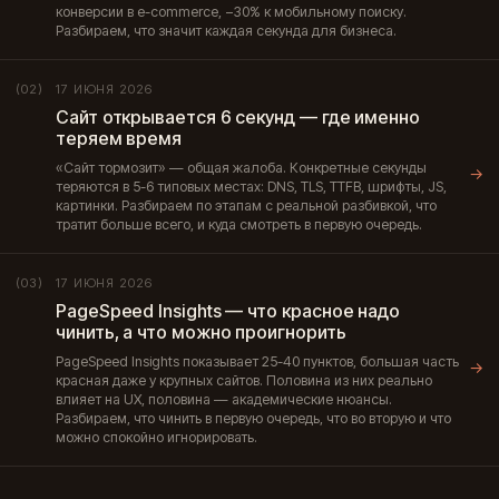
конверсии в e-commerce, −30% к мобильному поиску.
Разбираем, что значит каждая секунда для бизнеса.
17 ИЮНЯ 2026
(02)
Сайт открывается 6 секунд — где именно
теряем время
«Сайт тормозит» — общая жалоба. Конкретные секунды
→
теряются в 5-6 типовых местах: DNS, TLS, TTFB, шрифты, JS,
картинки. Разбираем по этапам с реальной разбивкой, что
тратит больше всего, и куда смотреть в первую очередь.
17 ИЮНЯ 2026
(03)
PageSpeed Insights — что красное надо
чинить, а что можно проигнорить
PageSpeed Insights показывает 25-40 пунктов, большая часть
→
красная даже у крупных сайтов. Половина из них реально
влияет на UX, половина — академические нюансы.
Разбираем, что чинить в первую очередь, что во вторую и что
можно спокойно игнорировать.