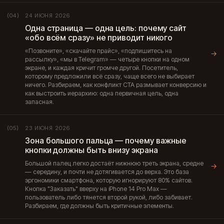
24 ИЮНЯ 2026
(04)
Одна страница — одна цель: почему сайт
«обо всём сразу» не приводит никого
«Позвоните», «скачайте прайс», «подпишитесь на
→
рассылку», «мы в Telegram» — четыре кнопки на одном
экране, и каждая кричит громче другой. Посетитель,
которому предложили всё сразу, чаще всего не выбирает
ничего. Разбираем, как конфликт CTA размывает конверсию и
как выстроить иерархию: одна первичная цель, одна
запасная.
23 ИЮНЯ 2026
(05)
Зона большого пальца — почему важные
кнопки должны быть внизу экрана
Большой палец легко достаёт нижнюю треть экрана, средне
→
— середину, и почти не дотягивается до верха. Это база
эргономики смартфона, которую игнорируют 80% сайтов.
Кнопка "Заказать" вверху на iPhone 14 Pro Max —
пользователь либо тянется второй рукой, либо забивает.
Разбираем, где должны быть критичные элементы.