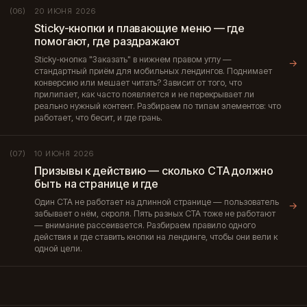
20 ИЮНЯ 2026
(06)
Sticky-кнопки и плавающие меню — где
помогают, где раздражают
Sticky-кнопка "Заказать" в нижнем правом углу —
→
стандартный приём для мобильных лендингов. Поднимает
конверсию или мешает читать? Зависит от того, что
прилипает, как часто появляется и не перекрывает ли
реально нужный контент. Разбираем по типам элементов: что
работает, что бесит, и где грань.
10 ИЮНЯ 2026
(07)
Призывы к действию — сколько CTA должно
быть на странице и где
Один CTA не работает на длинной странице — пользователь
→
забывает о нём, скроля. Пять разных CTA тоже не работают
— внимание рассеивается. Разбираем правило одного
действия и где ставить кнопки на лендинге, чтобы они вели к
одной цели.