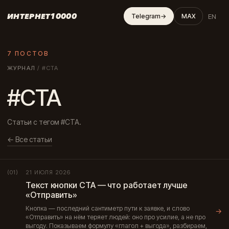
ИНТЕРНЕТ10000
EN
Telegram
→
MAX
7 ПОСТОВ
ЖУРНАЛ
/
#CTA
#CTA
Статьи с тегом #CTA.
← Все статьи
21 ИЮЛЯ 2026
(01)
Текст кнопки CTA — что работает лучше
«Отправить»
Кнопка — последний сантиметр пути к заявке, и слово
→
«Отправить» на нём теряет людей: оно про усилие, а не про
выгоду. Показываем формулу «глагол + выгода», разбираем,