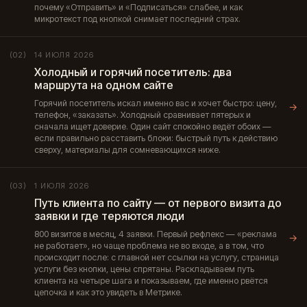
почему «Отправить» и «Подписаться» слабее, и как
микротекст под кнопкой снимает последний страх.
14 ИЮЛЯ 2026
(02)
Холодный и горячий посетитель: два
маршрута на одном сайте
Горячий посетитель искал именно вас и хочет быстро: цену,
→
телефон, «заказать». Холодный сравнивает пятерых и
сначала ищет доверие. Один сайт спокойно ведёт обоих —
если правильно расставить блоки: быстрый путь к действию
сверху, материалы для сомневающихся ниже.
1 ИЮЛЯ 2026
(03)
Путь клиента по сайту — от первого визита до
заявки и где теряются люди
800 визитов в месяц, 4 заявки. Первый рефлекс — «реклама
→
не работает», но чаще проблема не во входе, а в том, что
происходит после: с главной нет ссылки на услугу, страница
услуги без кнопки, цены спрятаны. Раскладываем путь
клиента на четыре шага и показываем, где именно рвётся
цепочка и как это увидеть в Метрике.