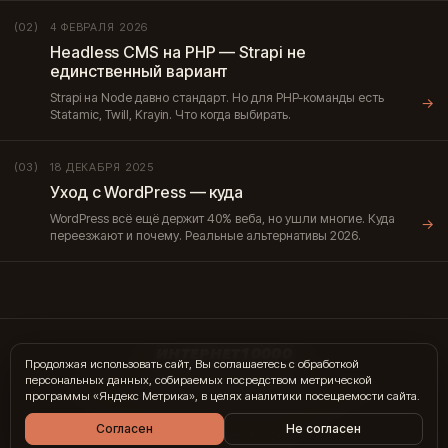
4 ФЕВРАЛЯ 2026
(02)
Headless CMS на PHP — Strapi не
единственный вариант
Strapi на Node давно стандарт. Но для PHP-команды есть
→
Statamic, Twill, Krayin. Что когда выбирать.
18 ДЕКАБРЯ 2025
(03)
Уход с WordPress — куда
WordPress всё ещё держит 40% веба, но ушли многие. Куда
→
переезжают и почему. Реальные альтернативы 2026.
ИНТЕРНЕТ10000
Продолжая использовать сайт, Вы соглашаетесь с обработкой
персональных данных, собираемых посредством метрической
hi@internet10k.com
·
+7 995 300-18-02
·
Telegram
·
MAX
программы «Яндекс Метрика», в целях аналитики посещаемости сайта.
Услуги
·
Гиды
·
Журнал
·
Отзывы
·
Контакты
Согласен
Не согласен
© 2014 — 2026 · Москва