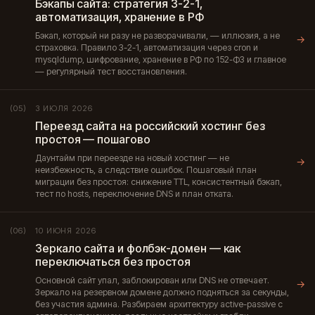
Бэкапы сайта: стратегия 3-2-1,
автоматизация, хранение в РФ
Бэкап, который ни разу не разворачивали, — иллюзия, а не
→
страховка. Правило 3-2-1, автоматизация через cron и
mysqldump, шифрование, хранение в РФ по 152-ФЗ и главное
— регулярный тест восстановления.
3 ИЮЛЯ 2026
(05)
Переезд сайта на российский хостинг без
простоя — пошагово
Даунтайм при переезде на новый хостинг — не
→
неизбежность, а следствие ошибок. Пошаговый план
миграции без простоя: снижение TTL, консистентный бэкап,
тест по hosts, переключение DNS и план отката.
10 ИЮНЯ 2026
(06)
Зеркало сайта и фолбэк-домен — как
переключаться без простоя
Основной сайт упал, заблокирован или DNS не отвечает.
→
Зеркало на резервном домене должно подняться за секунды,
без участия админа. Разбираем архитектуру active-passive с