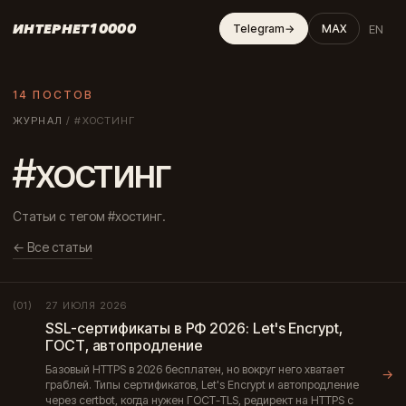
ИНТЕРНЕТ10000
EN
Telegram
→
MAX
14 ПОСТОВ
ЖУРНАЛ
/
#ХОСТИНГ
#хостинг
Статьи с тегом #хостинг.
← Все статьи
27 ИЮЛЯ 2026
(01)
SSL-сертификаты в РФ 2026: Let's Encrypt,
ГОСТ, автопродление
Базовый HTTPS в 2026 бесплатен, но вокруг него хватает
→
граблей. Типы сертификатов, Let's Encrypt и автопродление
через certbot, когда нужен ГОСТ-TLS, редирект на HTTPS с