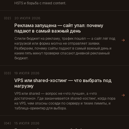
HSTS и борьба с mixed content.
20 ИЮЛЯ 2026
(02)
Реклама запущена — сайт упал: почему
падают в самый важный день
Слили бюджет на рекламу, трафик пошёл — а сайт лёг под
→
нагрузкой или форма молча не отправляет заявки.
Разбираем, почему сайты падают в самый важный день и
какие пять минут проверки спасают дневной рекламный
бюджет.
19 ИЮЛЯ 2026
(03)
VPS или shared-хостинг — что выбрать под
нагрузку
VPS или shared — вопрос не «что лучше», а «что
→
достаточно». Где заканчивается shared-хостинг, когда пора
на VPS, чем опасны соседи по серверу и тихие лимиты, и
таблица-ориентир для выбора.
15 ИЮЛЯ 2026
(04)