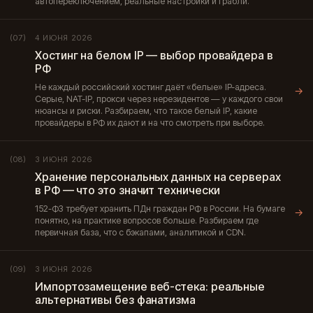
автопереключением, реальные настройки и грабли.
4 ИЮНЯ 2026
(07)
Хостинг на белом IP — выбор провайдера в
РФ
Не каждый российский хостинг даёт «белые» IP-адреса.
→
Серые, NAT-IP, прокси через нерезидентов — у каждого свои
нюансы и риски. Разбираем, что такое белый IP, какие
провайдеры в РФ их дают и на что смотреть при выборе.
3 ИЮНЯ 2026
(08)
Хранение персональных данных на серверах
в РФ — что это значит технически
152-ФЗ требует хранить ПДн граждан РФ в России. На бумаге
→
понятно, на практике вопросов больше. Разбираем где
первичная база, что с бэкапами, аналитикой и CDN.
3 ИЮНЯ 2026
(09)
Импортозамещение веб-стека: реальные
альтернативы без фанатизма